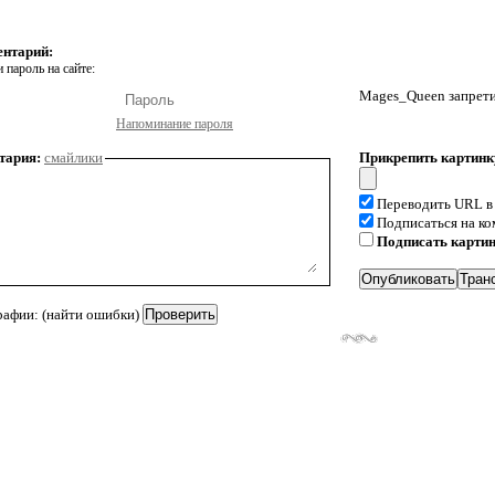
ентарий:
 пароль на сайте:
Mages_Queen запрети
Напоминание пароля
тария:
смайлики
Прикрепить картинк
Переводить URL в
Подписаться на к
Подписать карти
рафии: (найти ошибки)