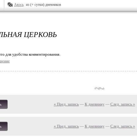
Авось
из (+ сутки) дневников
ЛЬНАЯ ЦЕРКОВЬ
то для удобства комментирования.
щение
« Пред. запись
—
К дневнику
—
След. запись »
ь
« Пред. запись
—
К дневнику
—
След. запись »
ь