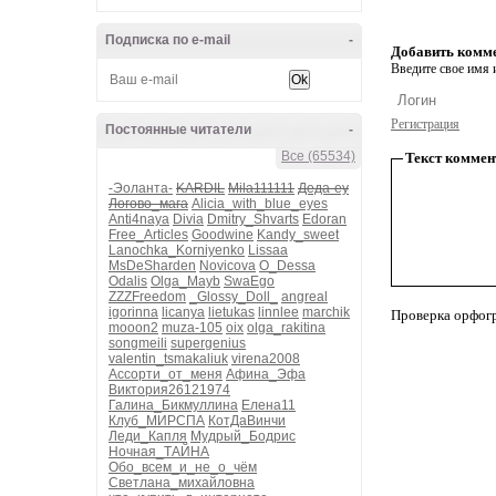
Подписка по e-mail
-
Добавить комм
Введите свое имя и
Регистрация
Постоянные читатели
-
Все (65534)
Текст коммен
-Эоланта-
KARDIL
Mila111111
Деда-еу
Логово_мага
Alicia_with_blue_eyes
Anti4naya
Divia
Dmitry_Shvarts
Edoran
Free_Articles
Goodwine
Kandy_sweet
Lanochka_Korniyenko
Lissaa
MsDeSharden
Novicova
O_Dessa
Odalis
Olga_Mayb
SwaEgo
ZZZFreedom
_Glossy_Doll_
angreal
igorinna
licanya
lietukas
linnlee
marchik
Проверка орфог
mooon2
muza-105
oix
olga_rakitina
songmeili
supergenius
valentin_tsmakaliuk
virena2008
Ассорти_от_меня
Афина_Эфа
Виктория26121974
Галина_Бикмуллина
Елена11
Клуб_МИРСПА
КотДаВинчи
Леди_Капля
Мудрый_Бодрис
Ночная_ТАЙНА
Обо_всем_и_не_о_чём
Светлана_михайловна