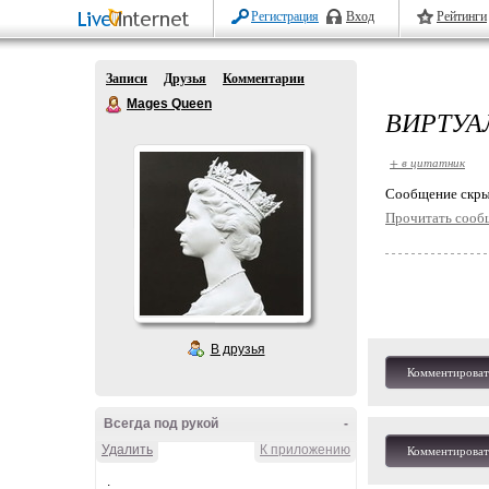
Регистрация
Вход
Рейтинги
Записи
Друзья
Комментарии
Mages Queen
ВИРТУА
+ в цитатник
Cообщение скры
Прочитать сооб
В друзья
Комментироват
Всегда под рукой
-
Удалить
К приложению
Комментироват
.