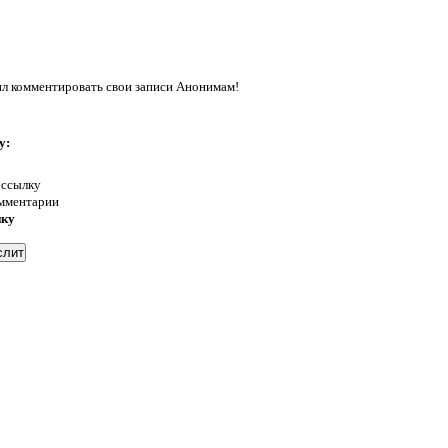
л комментировать свои записи Анонимам!
у:
 ссылку
омментарии
нку