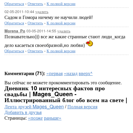
Обратиться
-
Ответить
-
К полной версии
02-05-2011-10:44
удалить
Садом и Гомора ничему не научили людей!
Обратиться
-
Ответить
-
К полной версии
03-05-2011-14:55
удалить
Morena_Po
Познавательно))) все же какие странные стают люди_когда
дело касаеться своеобразной,но любви)
Обратиться
-
Ответить
-
К полной версии
Комментарии (71):
«первая
«назад
вверх^
Вы сейчас не можете прокомментировать это сообщение.
Дневник 10 интересных фактов про
свадьбы | Mages_Queen -
Иллюстрированный блог обо всем на свете |
Лента друзей Mages_Queen
/
Полная версия
Добавить в друзья
Страницы:
«позже
раньше»