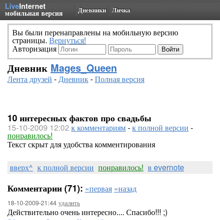
Live
Internet
Дневники
Личка
мобильная версия
Вы были перенаправлены на мобильную версию
страницы.
Вернуться!
Авторизация
Дневник
Mages_Queen
Лента друзей
-
Дневник
-
Полная версия
10 интересных фактов про свадьбы
15-10-2009 12:02
к комментариям
-
к полной версии
-
понравилось!
Текст скрыт для удобства комментирования
вверх^
к полной версии
понравилось!
в evernote
Комментарии (71):
«первая
«назад
18-10-2009-21:44
удалить
Действительно очень интересно.... Спасибо!!! ;)