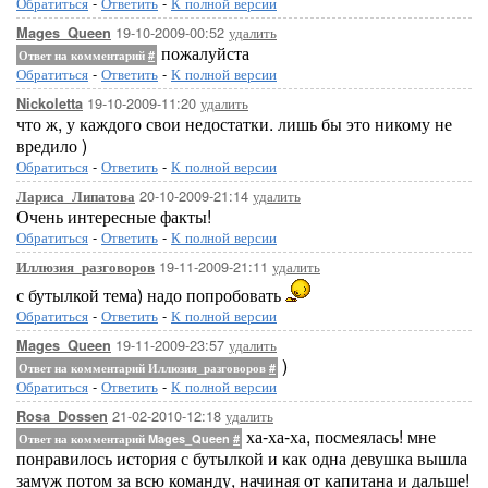
Обратиться
-
Ответить
-
К полной версии
19-10-2009-00:52
удалить
Mages_Queen
пожалуйста
Ответ на комментарий
#
Обратиться
-
Ответить
-
К полной версии
19-10-2009-11:20
удалить
Nickoletta
что ж, у каждого свои недостатки. лишь бы это никому не
вредило )
Обратиться
-
Ответить
-
К полной версии
20-10-2009-21:14
удалить
Лариса_Липатова
Очень интересные факты!
Обратиться
-
Ответить
-
К полной версии
19-11-2009-21:11
удалить
Иллюзия_разговоров
с бутылкой тема) надо попробовать
Обратиться
-
Ответить
-
К полной версии
19-11-2009-23:57
удалить
Mages_Queen
)
Ответ на комментарий Иллюзия_разговоров
#
Обратиться
-
Ответить
-
К полной версии
21-02-2010-12:18
удалить
Rosa_Dossen
ха-ха-ха, посмеялась! мне
Ответ на комментарий Mages_Queen
#
понравилось история с бутылкой и как одна девушка вышла
замуж потом за всю команду, начиная от капитана и дальше!