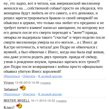
ну, это ладно, вот я читала, как американский миллионер
женился на ....собственной собаке! просто он убедился, что
женщины будут любить не его самого, а его денюжки, и
решил зарегистрироваться браком со своей овчаркой! он
обьяснил в церкви, что только она любит его преданно и не
требует ничего взамен! написал завещание, по которому все
его деньги после его смерти переходят к "жене"! правда,
овчарка не выдержала такого "счастья" и через неделю после
смерти миллионера умерла на его могиле... а с Инесс де
Кастро неточность, я читала! дон Педро не обвенчался с
мумией, а был обвенчан с Инесс, когда она была ещё живая,
она даже успела родить двух принцев. правда её свёкор,
узнав о рождении внуков, приказал зарезать всех троих!!!
дон Педро после возвращения с войны просто официально
обьявил убитую Инесс королевой!
Обратиться
-
Ответить
-
К полной версии
13-06-2010-14:06
удалить
Virgoo
Забавно!
Обратиться
-
Ответить
-
К полной версии
16-11-2010-19:32
удалить
MISTER_MIGELL
Класс!