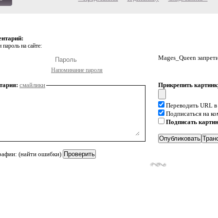
ентарий:
 пароль на сайте:
Mages_Queen запрети
Напоминание пароля
тария:
смайлики
Прикрепить картинк
Переводить URL в
Подписаться на к
Подписать карти
рафии: (найти ошибки)