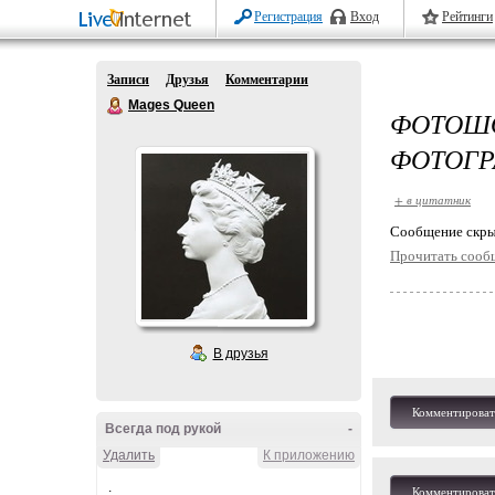
Регистрация
Вход
Рейтинги
Записи
Друзья
Комментарии
Mages Queen
ФОТОШО
ФОТОГ
+ в цитатник
Cообщение скры
Прочитать сооб
В друзья
Комментироват
Всегда под рукой
-
Удалить
К приложению
.
Комментироват