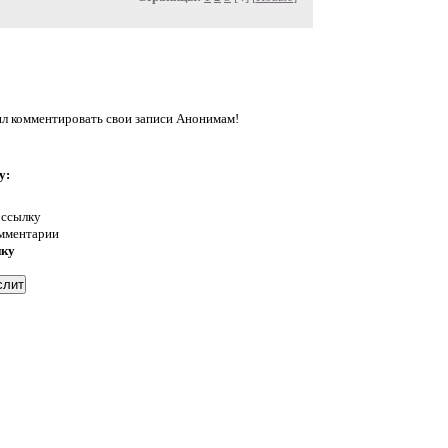
л комментировать свои записи Анонимам!
у:
 ссылку
омментарии
нку