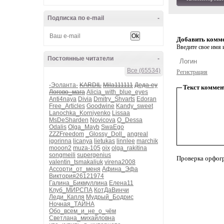
Подписка по e-mail
-
Добавить комм
Введите свое имя и
Постоянные читатели
-
Все (65534)
Регистрация
-Эоланта-
KARDIL
Mila111111
Деда-еу
Текст коммен
Логово_мага
Alicia_with_blue_eyes
Anti4naya
Divia
Dmitry_Shvarts
Edoran
Free_Articles
Goodwine
Kandy_sweet
Lanochka_Korniyenko
Lissaa
MsDeSharden
Novicova
O_Dessa
Odalis
Olga_Mayb
SwaEgo
ZZZFreedom
_Glossy_Doll_
angreal
igorinna
licanya
lietukas
linnlee
marchik
mooon2
muza-105
oix
olga_rakitina
songmeili
supergenius
Проверка орфог
valentin_tsmakaliuk
virena2008
Ассорти_от_меня
Афина_Эфа
Виктория26121974
Галина_Бикмуллина
Елена11
Клуб_МИРСПА
КотДаВинчи
Леди_Капля
Мудрый_Бодрис
Ночная_ТАЙНА
Обо_всем_и_не_о_чём
Светлана_михайловна