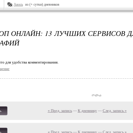
Авось
из (+ сутки) дневников
П ОНЛАЙН: 13 ЛУЧШИХ СЕРВИСОВ Д
РАФИЙ
то для удобства комментирования.
щение
« Пред. запись
—
К дневнику
—
След. запись »
ь
« Пред. запись
—
К дневнику
—
След. запись »
ь