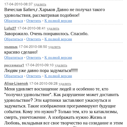
17-04-2010-08:37
удалить
Вячеслав Бабич,г.Харьков Давно не получал такого
удовольствия, рассматривая подобное!
Обратиться
-
Ответить
-
К полной версии
17-04-2010-08:41
удалить
Lulu27
Заворожило. Очень понравилось. Спасибо.
Обратиться
-
Ответить
-
К полной версии
17-04-2010-08:50
удалить
мышык
красиво сделано!
Обратиться
-
Ответить
-
К полной версии
17-04-2010-09:10
удалить
россомаха1
Людям уже давно пора задуматься!!!!!!
Обратиться
-
Ответить
-
К полной версии
17-04-2010-09:28
удалить
Alisa-Lisenok
Меня удивляет восхищение людей и особенно те, кто
"получил удовольствие". Как разрушение может доставить
удовольствие? Эти картинки заставляют ужаснуться и
задуматься. Такие изображения программируют будущие
события. Кому это нужно? Только тем, кто за катаклизмы,
смерть, уничтожение. А изображать нужно Жизнь и
Любовь, вкладывая все свое творчество на созидание и этим