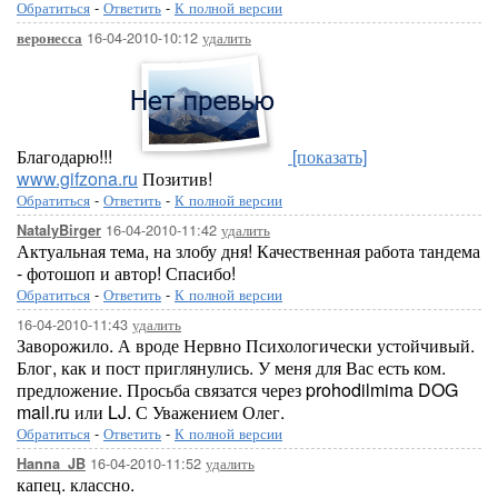
Обратиться
-
Ответить
-
К полной версии
16-04-2010-10:12
удалить
веронесса
Благодарю!!!
[показать]
www.gifzona.ru
Позитив!
Обратиться
-
Ответить
-
К полной версии
16-04-2010-11:42
удалить
NatalyBirger
Актуальная тема, на злобу дня! Качественная работа тандема
- фотошоп и автор! Спасибо!
Обратиться
-
Ответить
-
К полной версии
16-04-2010-11:43
удалить
Заворожило. А вроде Нервно Психологически устойчивый.
Блог, как и пост приглянулись. У меня для Вас есть ком.
предложение. Просьба связатся через prohodilmima DOG
mail.ru или LJ. С Уважением Олег.
Обратиться
-
Ответить
-
К полной версии
16-04-2010-11:52
удалить
Hanna_JB
капец. классно.