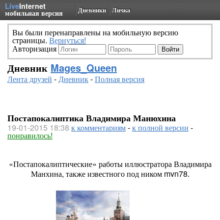
Live
Internet
Дневники
Личка
мобильная версия
Вы были перенаправлены на мобильную версию
страницы.
Вернуться!
Авторизация
Дневник
Mages_Queen
Лента друзей
-
Дневник
-
Полная версия
Постапокалиптика Владимира Манюхина
19-01-2015 18:38
к комментариям
-
к полной версии
-
понравилось!
«Постапокалиптические» работы иллюстратора Владимира
Манхина, также известного под ником mvn78.