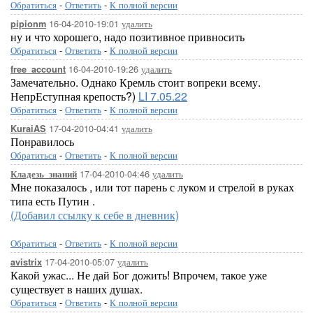
Обратиться
-
Ответить
-
К полной версии
16-04-2010-19:01
удалить
pipionm
ну и что хорошего, надо позитивное привносить
Обратиться
-
Ответить
-
К полной версии
16-04-2010-19:26
удалить
free_account
Замечательно. Однако Кремль стоит вопреки всему.
НепрЕступная крепость?)
LI 7.05.22
Обратиться
-
Ответить
-
К полной версии
17-04-2010-04:41
удалить
KuraiAS
Понравилось
Обратиться
-
Ответить
-
К полной версии
17-04-2010-04:46
удалить
Кладезь_знаний
Мне показалось , или тот парень с луком и стрелой в руках
типа есть Путин .
(Добавил ссылку к себе в дневник)
Обратиться
-
Ответить
-
К полной версии
17-04-2010-05:07
удалить
avistrix
Какой ужас... Не дай Бог дожить! Впрочем, такое уже
существует в наших душах.
Обратиться
-
Ответить
-
К полной версии