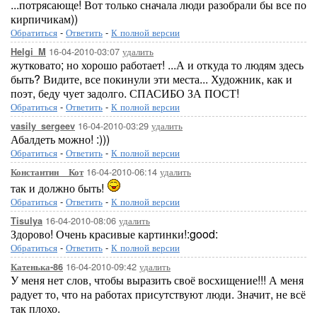
...потрясающе! Вот только сначала люди разобрали бы все по
кирпичикам))
Обратиться
-
Ответить
-
К полной версии
16-04-2010-03:07
удалить
Helgi_M
жутковато; но хорошо работает! ...А и откуда то людям здесь
быть? Видите, все покинули эти места... Художник, как и
поэт, беду чует задолго. СПАСИБО ЗА ПОСТ!
Обратиться
-
Ответить
-
К полной версии
16-04-2010-03:29
удалить
vasily_sergeev
Абалдеть можно! :)))
Обратиться
-
Ответить
-
К полной версии
16-04-2010-06:14
удалить
Константин__Кот
так и должно быть!
Обратиться
-
Ответить
-
К полной версии
16-04-2010-08:06
удалить
Tisulya
Здорово! Очень красивые картинки!:good:
Обратиться
-
Ответить
-
К полной версии
16-04-2010-09:42
удалить
Катенька-86
У меня нет слов, чтобы выразить своё восхищение!!! А меня
радует то, что на работах присутствуют люди. Значит, не всё
так плохо.