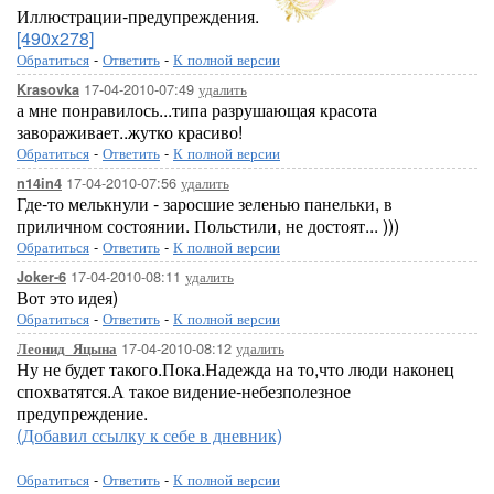
Иллюстрации-предупреждения.
[490x278]
Обратиться
-
Ответить
-
К полной версии
17-04-2010-07:49
удалить
Krasovka
а мне понравилось...типа разрушающая красота
завораживает..жутко красиво!
Обратиться
-
Ответить
-
К полной версии
17-04-2010-07:56
удалить
n14in4
Где-то мелькнули - заросшие зеленью панельки, в
приличном состоянии. Польстили, не достоят... )))
Обратиться
-
Ответить
-
К полной версии
17-04-2010-08:11
удалить
Joker-6
Вот это идея)
Обратиться
-
Ответить
-
К полной версии
17-04-2010-08:12
удалить
Леонид_Яцына
Ну не будет такого.Пока.Надежда на то,что люди наконец
спохватятся.А такое видение-небезполезное
предупреждение.
(Добавил ссылку к себе в дневник)
Обратиться
-
Ответить
-
К полной версии