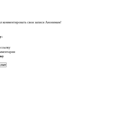
л комментировать свои записи Анонимам!
у:
 ссылку
омментарии
нку