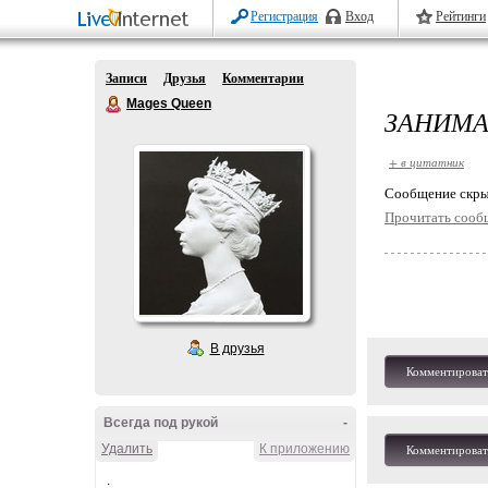
Регистрация
Вход
Рейтинги
Записи
Друзья
Комментарии
Mages Queen
ЗАНИМА
+ в цитатник
Cообщение скры
Прочитать сооб
В друзья
Комментироват
Всегда под рукой
-
Удалить
К приложению
Комментироват
.