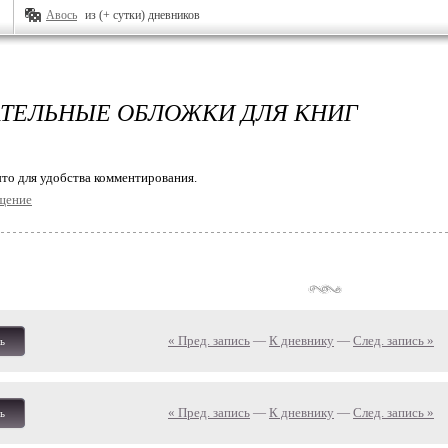
Авось
из (+ сутки) дневников
ТЕЛЬНЫЕ ОБЛОЖКИ ДЛЯ КНИГ
то для удобства комментирования.
щение
« Пред. запись
—
К дневнику
—
След. запись »
ь
« Пред. запись
—
К дневнику
—
След. запись »
ь