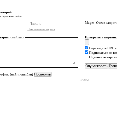
ентарий:
 пароль на сайте:
Mages_Queen запрети
Напоминание пароля
тария:
смайлики
Прикрепить картинк
Переводить URL в
Подписаться на к
Подписать карти
рафии: (найти ошибки)