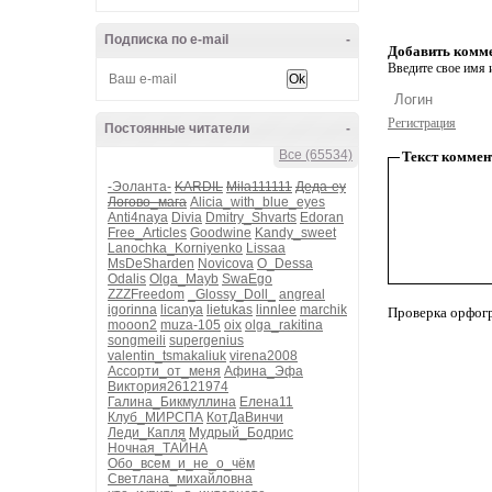
Подписка по e-mail
-
Добавить комм
Введите свое имя и
Регистрация
Постоянные читатели
-
Все (65534)
Текст коммен
-Эоланта-
KARDIL
Mila111111
Деда-еу
Логово_мага
Alicia_with_blue_eyes
Anti4naya
Divia
Dmitry_Shvarts
Edoran
Free_Articles
Goodwine
Kandy_sweet
Lanochka_Korniyenko
Lissaa
MsDeSharden
Novicova
O_Dessa
Odalis
Olga_Mayb
SwaEgo
ZZZFreedom
_Glossy_Doll_
angreal
igorinna
licanya
lietukas
linnlee
marchik
Проверка орфог
mooon2
muza-105
oix
olga_rakitina
songmeili
supergenius
valentin_tsmakaliuk
virena2008
Ассорти_от_меня
Афина_Эфа
Виктория26121974
Галина_Бикмуллина
Елена11
Клуб_МИРСПА
КотДаВинчи
Леди_Капля
Мудрый_Бодрис
Ночная_ТАЙНА
Обо_всем_и_не_о_чём
Светлана_михайловна