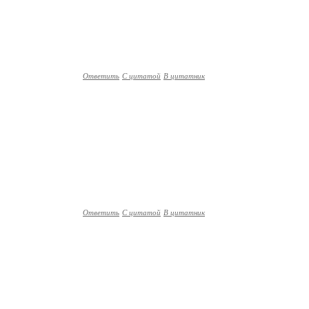
Ответить
С цитатой
В цитатник
Ответить
С цитатой
В цитатник