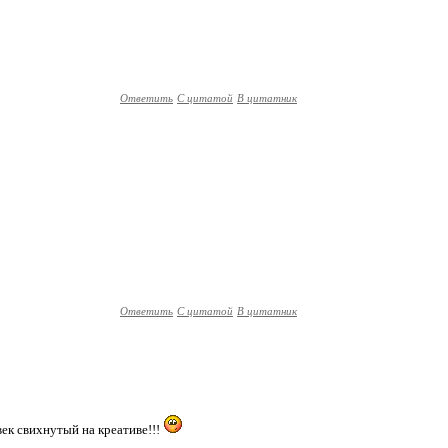
Ответить
С цитатой
В цитатник
Ответить
С цитатой
В цитатник
век свихнутый на креативе!!!