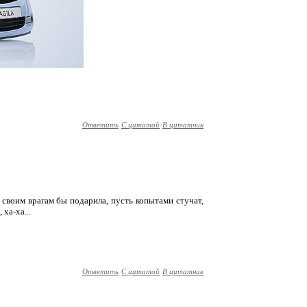
Ответить
С цитатой
В цитатник
- своим врагам бы подарила, пусть копытами стучат,
ха-ха...
Ответить
С цитатой
В цитатник