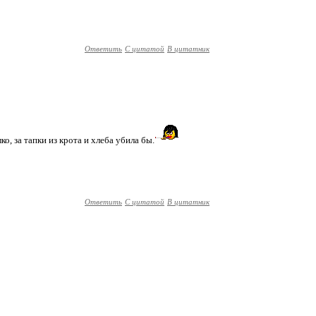
Ответить
С цитатой
В цитатник
о, за тапки из крота и хлеба убила бы.
Ответить
С цитатой
В цитатник