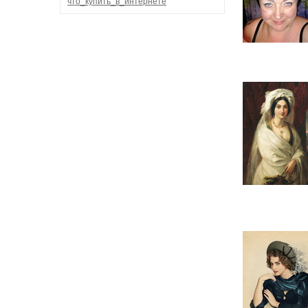
что_купить_в_интернете