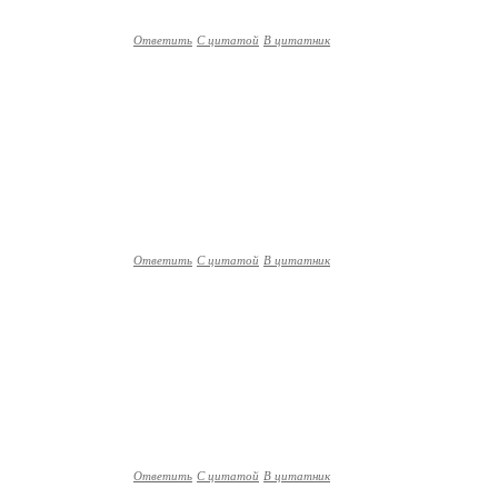
Ответить
С цитатой
В цитатник
Ответить
С цитатой
В цитатник
Ответить
С цитатой
В цитатник