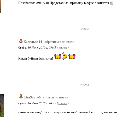
Позабавило очень ))) Представила: прихожу в офис в копытах )))
Капелька44
обратиться по имени
Среда, 16 Июня 2010 г. 09:45 (
ссылка
)
Какая буйная фантазия!
LisaSot
обратиться по имени
Среда, 16 Июня 2010 г. 10:17 (
ссылка
)
гениальная подборка....получила невообразимый восторг, как чело