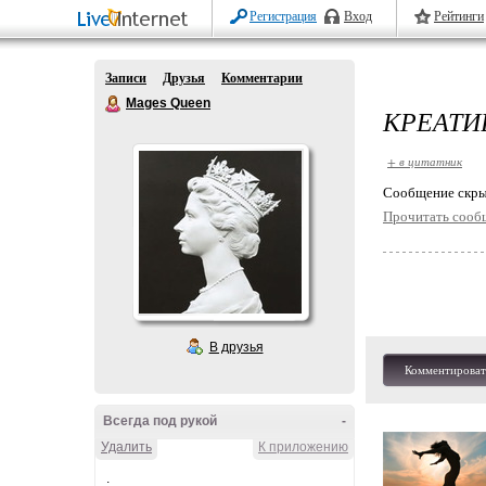
Регистрация
Вход
Рейтинги
Записи
Друзья
Комментарии
Mages Queen
КРЕАТИ
+ в цитатник
Cообщение скры
Прочитать сооб
В друзья
Комментироват
Всегда под рукой
-
Удалить
К приложению
.