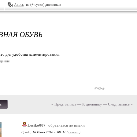
Авось
из (+ сутки) дневников
ВНАЯ ОБУВЬ
то для удобства комментирования.
щение
« Пред. запись
—
К дневнику
—
След. запись »
ь
Lesiko007
обратиться по имени
Среда, 16 Июня 2010 г. 09:31 (
ссылка
)