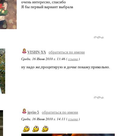
очень интересно, спасибо
Я бы первый вариант выбрала
VISHN-YA
обратиться по имени
Среда, 16 Июня 2010 г. 13:46 (
ссылка
)
ну надо же,процитирую и дочке покажу.прикольно.
jgein-5
обратиться по имени
Среда, 16 Июня 2010 г. 14:11 (
ссылка
)