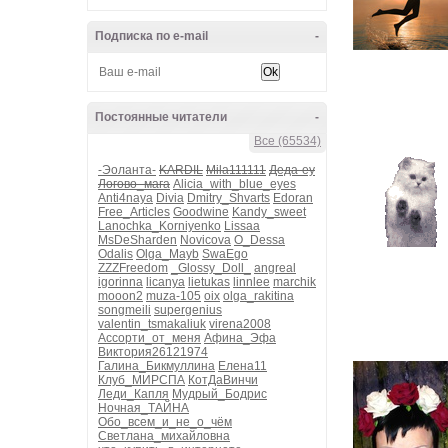
Подписка по e-mail
-
Постоянные читатели
-
Все (65534)
-Эоланта-
KARDIL
Mila111111
Деда-еу
Логово_мага
Alicia_with_blue_eyes
Anti4naya
Divia
Dmitry_Shvarts
Edoran
Free_Articles
Goodwine
Kandy_sweet
Lanochka_Korniyenko
Lissaa
MsDeSharden
Novicova
O_Dessa
Odalis
Olga_Mayb
SwaEgo
ZZZFreedom
_Glossy_Doll_
angreal
igorinna
licanya
lietukas
linnlee
marchik
mooon2
muza-105
oix
olga_rakitina
songmeili
supergenius
valentin_tsmakaliuk
virena2008
Ассорти_от_меня
Афина_Эфа
Виктория26121974
Галина_Бикмуллина
Елена11
Клуб_МИРСПА
КотДаВинчи
Леди_Капля
Мудрый_Бодрис
Ночная_ТАЙНА
Обо_всем_и_не_о_чём
Светлана_михайловна