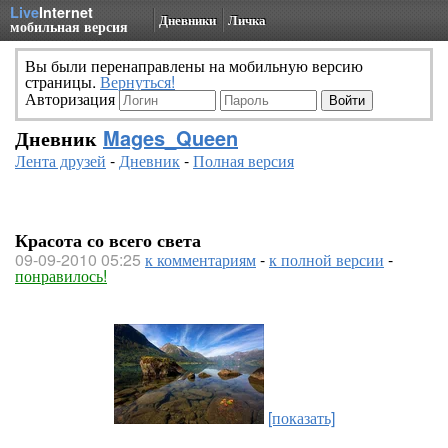
Live
Internet
Дневники
Личка
мобильная версия
Вы были перенаправлены на мобильную версию
страницы.
Вернуться!
Авторизация
Дневник
Mages_Queen
Лента друзей
-
Дневник
-
Полная версия
Красота со всего света
09-09-2010 05:25
к комментариям
-
к полной версии
-
понравилось!
[показать]