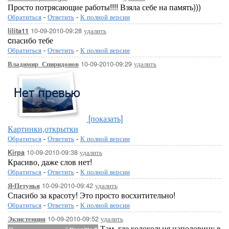
Просто потрясающие работы!!!! Взяла себе на память)))
Обратиться
-
Ответить
-
К полной версии
10-09-2010-09:28
удалить
lilita11
cпасибо тебе
Обратиться
-
Ответить
-
К полной версии
10-09-2010-09:29
удалить
Владимир_Спиридонов
[показать]
Картинки,открытки
Обратиться
-
Ответить
-
К полной версии
10-09-2010-09:38
удалить
Kirpa
Красиво, даже слов нет!
Обратиться
-
Ответить
-
К полной версии
10-09-2010-09:42
удалить
Я-Петунья
Спасибо за красоту! Это просто восхитительно!
Обратиться
-
Ответить
-
К полной версии
10-09-2010-09:52
удалить
Экзистенция
Там, где колокольня наполовину в