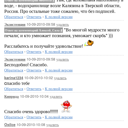
Ответ на комментарий Neonitta
#
воде, - водохранилище возле Калязина в Тверской области,
Россия. Про остальные тоже сожалею, что без подписей.
Обратиться
-
Ответить
-
К полной версии
10-09-2010-09:58
удалить
Экзистенция
"Во многой мудрости много
Ответ на комментарий Алексей_Сила
#
печали; и кто умножает познания, умножает скорбь" )))
Расслабьтесь и получайте удовольствие!
Обратиться
-
Ответить
-
К полной версии
10-09-2010-09:58
удалить
Экзистенция
Бесподобно! Спасибо.
Обратиться
-
Ответить
-
К полной версии
10-09-2010-10:02
удалить
karina1234
cпасибо тебе
Обратиться
-
Ответить
-
К полной версии
10-09-2010-10:04
удалить
Киприда
Спасибо очень здорово!!!!!!!
Обратиться
-
Ответить
-
К полной версии
10-09-2010-10:08
удалить
OxiIce