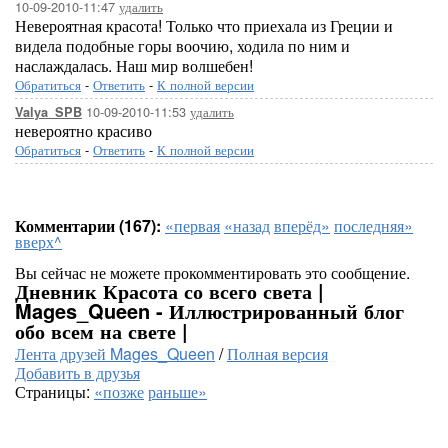
10-09-2010-11:47
удалить
Невероятная красота! Только что приехала из Греции и
видела подобные горы воочию, ходила по ним и
наслаждалась. Наш мир волшебен!
Обратиться
-
Ответить
-
К полной версии
10-09-2010-11:53
удалить
Valya_SPB
невероятно красиво
Обратиться
-
Ответить
-
К полной версии
Комментарии (167):
«первая
«назад
вперёд»
последняя»
вверх^
Вы сейчас не можете прокомментировать это сообщение.
Дневник Красота со всего света |
Mages_Queen - Иллюстрированный блог
обо всем на свете |
Лента друзей Mages_Queen
/
Полная версия
Добавить в друзья
Страницы:
«позже
раньше»