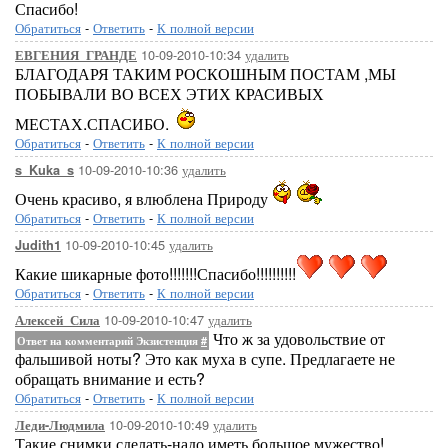
Спасибо!
Обратиться
-
Ответить
-
К полной версии
10-09-2010-10:34
удалить
ЕВГЕНИЯ_ГРАНДЕ
БЛАГОДАРЯ ТАКИМ РОСКОШНЫМ ПОСТАМ ,МЫ
ПОБЫВАЛИ ВО ВСЕХ ЭТИХ КРАСИВЫХ
МЕСТАХ.СПАСИБО.
Обратиться
-
Ответить
-
К полной версии
10-09-2010-10:36
удалить
s_Kuka_s
Очень красиво, я влюблена Природу
Обратиться
-
Ответить
-
К полной версии
10-09-2010-10:45
удалить
Judith1
Какие шикарные фото!!!!!!!Спасибо!!!!!!!!!!
Обратиться
-
Ответить
-
К полной версии
10-09-2010-10:47
удалить
Алексей_Сила
Что ж за удовольствие от
Ответ на комментарий Экзистенция
#
фальшивой ноты? Это как муха в супе. Предлагаете не
обращать внимание и есть?
Обратиться
-
Ответить
-
К полной версии
10-09-2010-10:49
удалить
Леди-Людмила
Такие снимки сделать-надо иметь большое мужество!