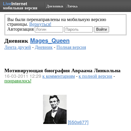
Live
Internet
Дневники
Личка
мобильная версия
Вы были перенаправлены на мобильную версию
страницы.
Вернуться!
Авторизация
Дневник
Mages_Queen
Лента друзей
-
Дневник
-
Полная версия
Мотивирующая биография Авраама Линкольна
16-03-2011 12:29
к комментариям
-
к полной версии
-
понравилось!
[550x677]