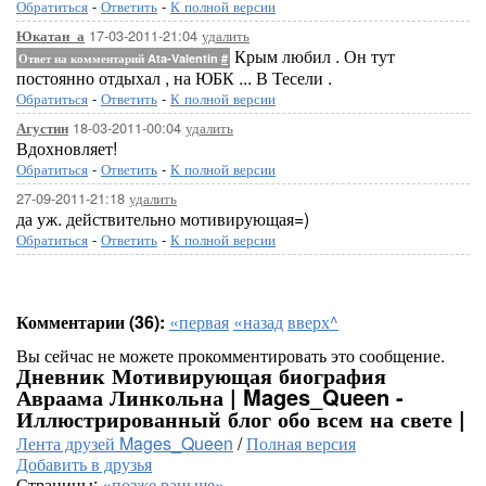
Обратиться
-
Ответить
-
К полной версии
17-03-2011-21:04
удалить
Юкатан_а
Крым любил . Он тут
Ответ на комментарий Ata-Valentin
#
постоянно отдыхал , на ЮБК ... В Тесели .
Обратиться
-
Ответить
-
К полной версии
18-03-2011-00:04
удалить
Агустин
Вдохновляет!
Обратиться
-
Ответить
-
К полной версии
27-09-2011-21:18
удалить
да уж. действительно мотивирующая=)
Обратиться
-
Ответить
-
К полной версии
Комментарии (36):
«первая
«назад
вверх^
Вы сейчас не можете прокомментировать это сообщение.
Дневник Мотивирующая биография
Авраама Линкольна | Mages_Queen -
Иллюстрированный блог обо всем на свете |
Лента друзей Mages_Queen
/
Полная версия
Добавить в друзья
Страницы:
«позже
раньше»