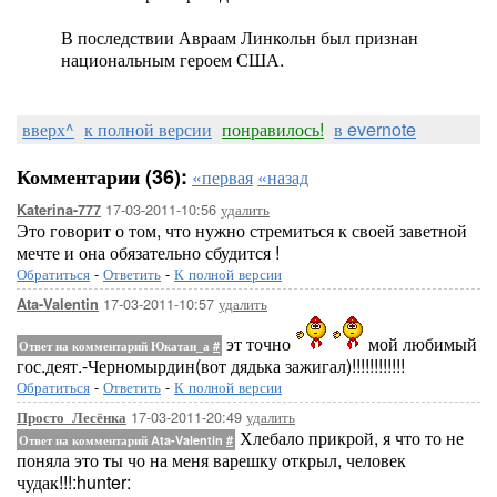
В последствии Авраам Линкольн был признан
национальным героем США.
вверх^
к полной версии
понравилось!
в evernote
Комментарии (36):
«первая
«назад
17-03-2011-10:56
удалить
Katerina-777
Это говорит о том, что нужно стремиться к своей заветной
мечте и она обязательно сбудится !
Обратиться
-
Ответить
-
К полной версии
17-03-2011-10:57
удалить
Ata-Valentin
эт точно
мой любимый
Ответ на комментарий Юкатан_а
#
гос.деят.-Черномырдин(вот дядька зажигал)!!!!!!!!!!!!
Обратиться
-
Ответить
-
К полной версии
17-03-2011-20:49
удалить
Просто_Лесёнка
Хлебало прикрой, я что то не
Ответ на комментарий Ata-Valentin
#
поняла это ты чо на меня варешку открыл, человек
чудак!!!:hunter: