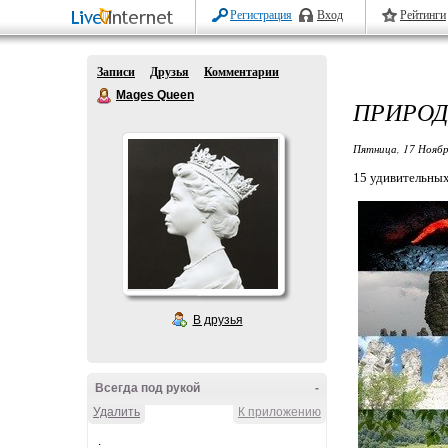
Регистрация
Вход
Рейтинги
Записи
Друзья
Комментарии
Mages Queen
ПРИРОД
Пятница, 17 Ноябр
15 удивительных
В друзья
Всегда под рукой
-
Удалить
К приложению
.