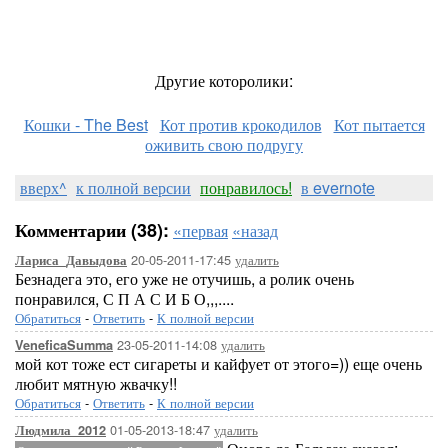
Другие которолики:
Кошки - The Best
Кот против крокодилов
Кот пытается
оживить свою подругу
вверх^
к полной версии
понравилось!
в evernote
Комментарии (38):
«первая
«назад
20-05-2011-17:45
удалить
Лариса_Давыдова
Безнадега это, его уже не отучишь, а ролик очень
понравился, С П А С И Б О,,,....
Обратиться
-
Ответить
-
К полной версии
23-05-2011-14:08
удалить
VeneficaSumma
мой кот тоже ест сигареты и кайфует от этого=)) еще очень
любит мятную жвачку!!
Обратиться
-
Ответить
-
К полной версии
01-05-2013-18:47
удалить
Людмила_2012