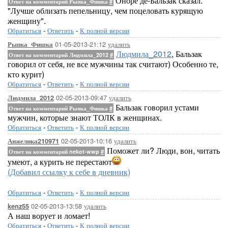
Оноре де-Бальзак сказал:
Ответ на комментарий Рыпка_Фишка
#
"Лучше облизать пепельницу, чем поцеловать курящую
женщину".
Обратиться
-
Ответить
-
К полной версии
01-05-2013-21:12
удалить
Рыпка_Фишка
Людмила_2012
, Бальзак
Ответ на комментарий Людмила_2012
#
говорил от себя, не все мужчины так считают) Особенно те,
кто курит)
Обратиться
-
Ответить
-
К полной версии
02-05-2013-09:47
удалить
Людмила_2012
Бальзак говорил устами
Ответ на комментарий Рыпка_Фишка
#
мужчин, которые знают ТОЛК в женщинах.
Обратиться
-
Ответить
-
К полной версии
02-05-2013-10:16
удалить
Анжелика210971
Поможет ли? Люди, вон, читать
Ответ на комментарий nekot-wwp
#
умеют, а курить не перестают
(Добавил ссылку к себе в дневник)
Обратиться
-
Ответить
-
К полной версии
02-05-2013-13:58
удалить
kenz55
А наш ворует и ломает!
Обратиться
-
Ответить
-
К полной версии