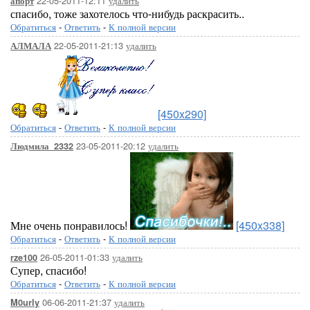
22-05-2011-12:11
удалить
апорт
спасибо, тоже захотелось что-нибудь раскрасить..
Обратиться
-
Ответить
-
К полной версии
22-05-2011-21:13
удалить
АЛМАЛА
[450x290]
Обратиться
-
Ответить
-
К полной версии
23-05-2011-20:12
удалить
Людмила_2332
Мне очень понравилось!
[450x338]
Обратиться
-
Ответить
-
К полной версии
26-05-2011-01:33
удалить
rze100
Супер, спасибо!
Обратиться
-
Ответить
-
К полной версии
06-06-2011-21:37
удалить
M0urly