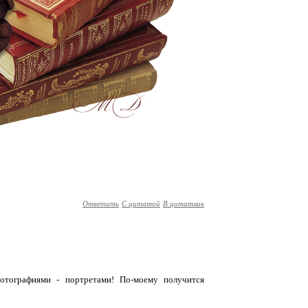
Ответить
С цитатой
В цитатник
отографиями - портретами! По-моему получится