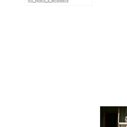
что_купить_в_интернете