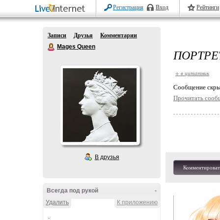
Регистрация
Вход
Рейтинги
Записи
Друзья
Комментарии
Mages Queen
ПОРТРЕ
+ в цитатник
Cообщение скры
Прочитать сооб
В друзья
Комментироват
Всегда под рукой
-
Удалить
К приложению
.