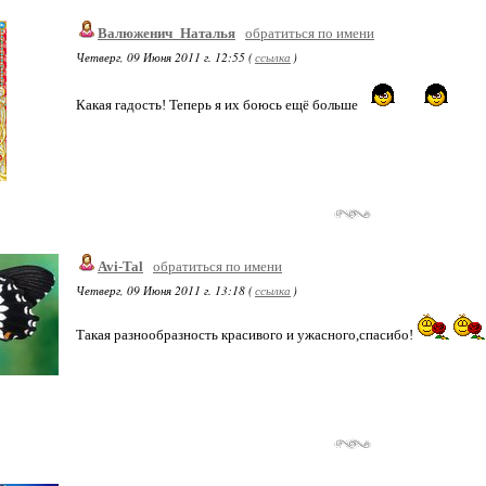
Валюженич_Наталья
обратиться по имени
Четверг, 09 Июня 2011 г. 12:55 (
ссылка
)
Какая гадость! Теперь я их боюсь ещё больше
Avi-Tal
обратиться по имени
Четверг, 09 Июня 2011 г. 13:18 (
ссылка
)
Такая разнообразность красивого и ужасного,спасибо!