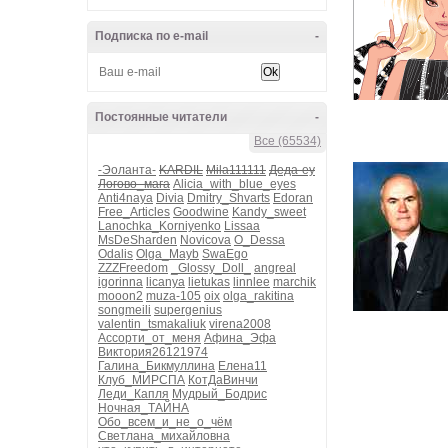
Подписка по e-mail
-
Постоянные читатели
-
Все (65534)
-Эоланта-
KARDIL
Mila111111
Деда-еу
Логово_мага
Alicia_with_blue_eyes
Anti4naya
Divia
Dmitry_Shvarts
Edoran
Free_Articles
Goodwine
Kandy_sweet
Lanochka_Korniyenko
Lissaa
MsDeSharden
Novicova
O_Dessa
Odalis
Olga_Mayb
SwaEgo
ZZZFreedom
_Glossy_Doll_
angreal
igorinna
licanya
lietukas
linnlee
marchik
mooon2
muza-105
oix
olga_rakitina
songmeili
supergenius
valentin_tsmakaliuk
virena2008
Ассорти_от_меня
Афина_Эфа
Виктория26121974
Галина_Бикмуллина
Елена11
Клуб_МИРСПА
КотДаВинчи
Леди_Капля
Мудрый_Бодрис
Ночная_ТАЙНА
Обо_всем_и_не_о_чём
Светлана_михайловна