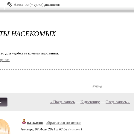
Авось
из (+ сутки) дневников
ТЫ НАСЕКОМЫХ
то для удобства комментирования.
щение
« Пред. запись
—
К дневнику
—
След. запись »
ь
наткасин
обратиться по имени
Четверг, 09 Июня 2011 г. 07:51 (
ссылка
)