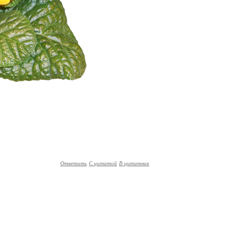
Ответить
С цитатой
В цитатник