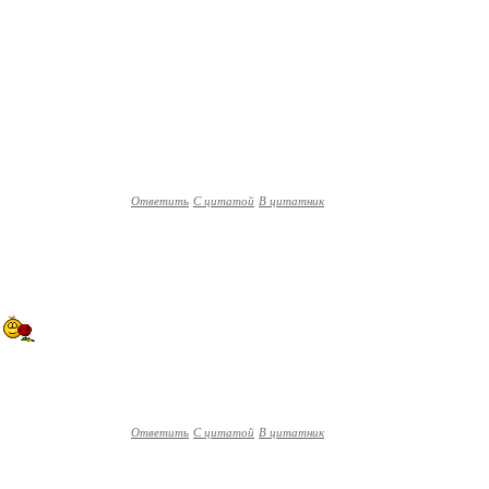
Ответить
С цитатой
В цитатник
Ответить
С цитатой
В цитатник