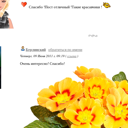
Спасибо !Пост отличный !Такие красавчики !
Берлинский
обратиться по имени
Четверг, 09 Июня 2011 г. 09:19 (
ссылка
)
Очень интересно! Спасибо!