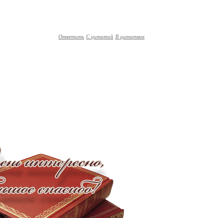
Ответить
С цитатой
В цитатник