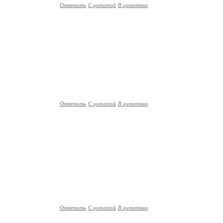
Ответить
С цитатой
В цитатник
Ответить
С цитатой
В цитатник
Ответить
С цитатой
В цитатник