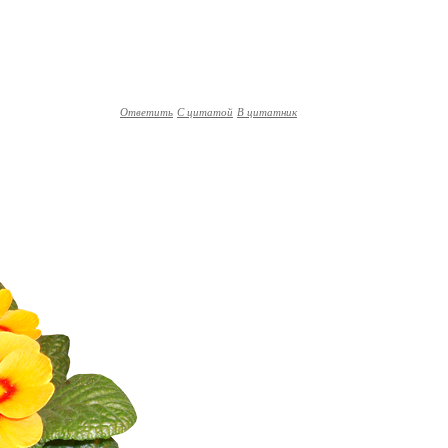
Ответить
С цитатой
В цитатник