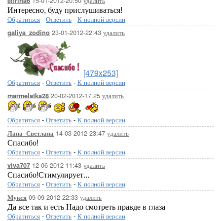
15-01-2012-20:50
удалить
elfrina6
Интересно, буду прислушиваться!
Обратиться
-
Ответить
-
К полной версии
23-01-2012-22:43
удалить
galiya_zodino
[479x253]
Обратиться
-
Ответить
-
К полной версии
20-02-2012-17:25
удалить
marmelatka28
Обратиться
-
Ответить
-
К полной версии
14-03-2012-23:47
удалить
Лана_Светлана
Спасибо!
Обратиться
-
Ответить
-
К полной версии
12-06-2012-11:43
удалить
viva707
Спасибо!Стимулирует...
Обратиться
-
Ответить
-
К полной версии
09-09-2012-22:33
удалить
Мукся
Да все так и есть Надо смотреть правде в глаза
Обратиться
-
Ответить
-
К полной версии