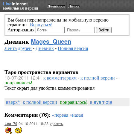
Live
Internet
Дневники
Личка
мобильная версия
Вы были перенаправлены на мобильную версию
страницы.
Вернуться!
Авторизация
Дневник
Mages_Queen
Лента друзей
-
Дневник
-
Полная версия
Таро пространства вариантов
13-07-2011 12:41
к комментариям
-
к полной версии
-
понравилось!
Текст скрыт для удобства комментирования
вверх^
к полной версии
понравилось!
в evernote
Комментарии (76):
«первая
«назад
04-10-2011-18:28
удалить
Lea_79