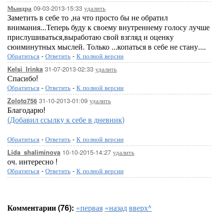
09-03-2013-15:33
удалить
Мындра
Заметить в себе то ,на что просто бы не обратил
внимания...Теперь буду к своему внутреннему голосу лучше
прислушиваться,выработаю свой взгляд и оценку
сюиминутных мыслей. Только ...копаться в себе не стану....
Обратиться
-
Ответить
-
К полной версии
31-07-2013-02:33
удалить
Kelsi_Irinka
Спасибо!
Обратиться
-
Ответить
-
К полной версии
31-10-2013-01:09
удалить
Zoloto756
Благодарю!
(Добавил ссылку к себе в дневник)
Обратиться
-
Ответить
-
К полной версии
10-10-2015-14:27
удалить
Lida_shaliminova
оч. интересно !
Обратиться
-
Ответить
-
К полной версии
Комментарии (76):
«первая
«назад
вверх^