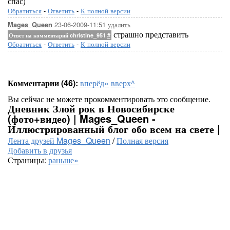
спас)
Обратиться
-
Ответить
-
К полной версии
23-06-2009-11:51
удалить
Mages_Queen
страшно представить
Ответ на комментарий christine_951
#
Обратиться
-
Ответить
-
К полной версии
Комментарии (46):
вперёд»
вверх^
Вы сейчас не можете прокомментировать это сообщение.
Дневник Злой рок в Новосибирске
(фото+видео) | Mages_Queen -
Иллюстрированный блог обо всем на свете |
Лента друзей Mages_Queen
/
Полная версия
Добавить в друзья
Страницы:
раньше»