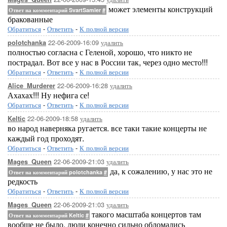
может элементы конструкций
Ответ на комментарий SvartSamler
#
бракованные
Обратиться
-
Ответить
-
К полной версии
22-06-2009-16:09
удалить
polotchanka
полностью согласна с Геленой, хорошо, что никто не
пострадал. Вот все у нас в России так, через одно место!!!
Обратиться
-
Ответить
-
К полной версии
22-06-2009-16:28
удалить
Alice_Murderer
Ахахах!!! Ну нефига се!
Обратиться
-
Ответить
-
К полной версии
22-06-2009-18:58
удалить
Keltic
во народ наверняка ругается. все таки такие концерты не
каждый год проходят.
Обратиться
-
Ответить
-
К полной версии
22-06-2009-21:03
удалить
Mages_Queen
да, к сожалению, у нас это не
Ответ на комментарий polotchanka
#
редкость
Обратиться
-
Ответить
-
К полной версии
22-06-2009-21:03
удалить
Mages_Queen
такого масштаба концертов там
Ответ на комментарий Keltic
#
вообще не было. люди конечно сильно обломались