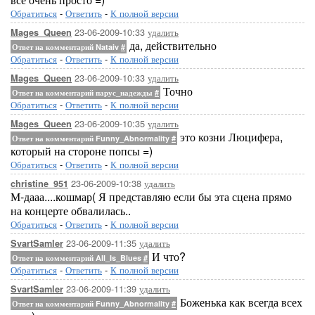
Обратиться
-
Ответить
-
К полной версии
23-06-2009-10:33
удалить
Mages_Queen
да, действительно
Ответ на комментарий Nataiv
#
Обратиться
-
Ответить
-
К полной версии
23-06-2009-10:33
удалить
Mages_Queen
Точно
Ответ на комментарий парус_надежды
#
Обратиться
-
Ответить
-
К полной версии
23-06-2009-10:35
удалить
Mages_Queen
это козни Люцифера,
Ответ на комментарий Funny_Abnormality
#
который на стороне попсы =)
Обратиться
-
Ответить
-
К полной версии
23-06-2009-10:38
удалить
christine_951
М-дааа....кошмар( Я представляю если бы эта сцена прямо
на концерте обвалилась..
Обратиться
-
Ответить
-
К полной версии
23-06-2009-11:35
удалить
SvartSamler
И что?
Ответ на комментарий All_Is_Blues
#
Обратиться
-
Ответить
-
К полной версии
23-06-2009-11:39
удалить
SvartSamler
Боженька как всегда всех
Ответ на комментарий Funny_Abnormality
#