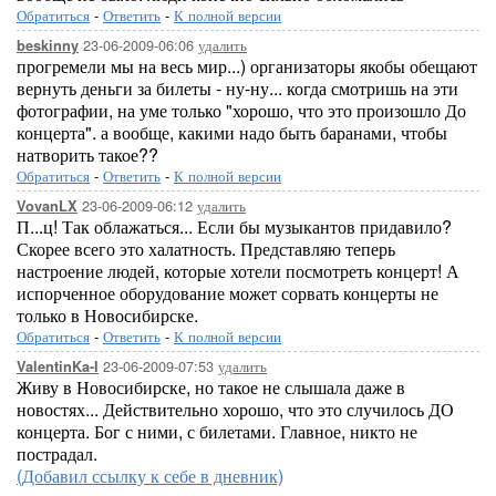
Обратиться
-
Ответить
-
К полной версии
23-06-2009-06:06
удалить
beskinny
прогремели мы на весь мир...) организаторы якобы обещают
вернуть деньги за билеты - ну-ну... когда смотришь на эти
фотографии, на уме только "хорошо, что это произошло До
концерта". а вообще, какими надо быть баранами, чтобы
натворить такое??
Обратиться
-
Ответить
-
К полной версии
23-06-2009-06:12
удалить
VovanLX
П...ц! Так облажаться... Если бы музыкантов придавило?
Скорее всего это халатность. Представляю теперь
настроение людей, которые хотели посмотреть концерт! А
испорченное оборудование может сорвать концерты не
только в Новосибирске.
Обратиться
-
Ответить
-
К полной версии
23-06-2009-07:53
удалить
ValentinKa-I
Живу в Новосибирске, но такое не слышала даже в
новостях... Действительно хорошо, что это случилось ДО
концерта. Бог с ними, с билетами. Главное, никто не
пострадал.
(Добавил ссылку к себе в дневник)