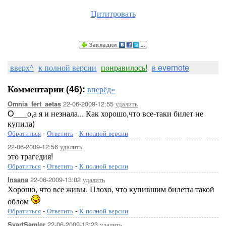
Цититровать
вверх^
к полной версии
понравилось!
в evernote
Комментарии (46):
вперёд»
22-06-2009-12:55
удалить
Omnia_fert_aetas
O___о,а я и незнала... Как хорошо,что все-таки билет не
купила)
Обратиться
-
Ответить
-
К полной версии
22-06-2009-12:56
удалить
это трагедия!
Обратиться
-
Ответить
-
К полной версии
22-06-2009-13:02
удалить
Insana
Хорошо, что все живы. Плохо, что купившим билеты такой
облом
Обратиться
-
Ответить
-
К полной версии
22-06-2009-13:23
удалить
SvartSamler