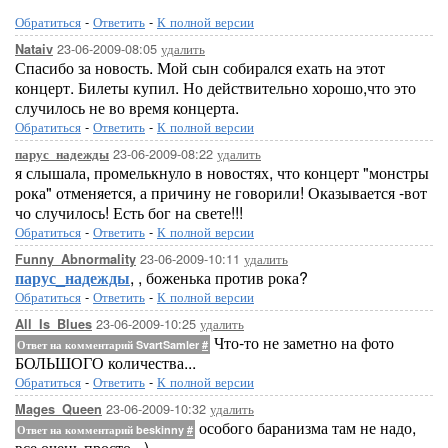
Обратиться
-
Ответить
-
К полной версии
23-06-2009-08:05
удалить
Nataiv
Спасибо за новость. Мой сын собирался ехать на этот
концерт. Билеты купил. Но действительно хорошо,что это
случилось не во время концерта.
Обратиться
-
Ответить
-
К полной версии
23-06-2009-08:22
удалить
парус_надежды
я слышала, промелькнуло в новостях, что концерт "монстры
рока" отменяется, а причину не говорили! Оказывается -вот
чо случилось! Есть бог на свете!!!
Обратиться
-
Ответить
-
К полной версии
23-06-2009-10:11
удалить
Funny_Abnormality
парус_надежды
, , боженька против рока?
Обратиться
-
Ответить
-
К полной версии
23-06-2009-10:25
удалить
All_Is_Blues
Что-то не заметно на фото
Ответ на комментарий SvartSamler
#
БОЛЬШОГО количества...
Обратиться
-
Ответить
-
К полной версии
23-06-2009-10:32
удалить
Mages_Queen
особого баранизма там не надо,
Ответ на комментарий beskinny
#
все очень просто =)