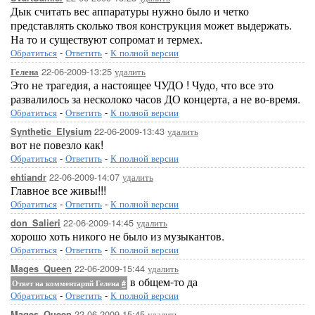
Дык считать вес аппаратуры нужно было и четко
представлять сколько твоя конструкция может выдержать.
На то и существуют сопромат и термех.
Обратиться
-
Ответить
-
К полной версии
22-06-2009-13:25
удалить
Гелена
Это не трагедия, а настоящее ЧУДО ! Чудо, что все это
развалилось за несколоко часов ДО концерта, а не во-время.
Обратиться
-
Ответить
-
К полной версии
22-06-2009-13:43
удалить
Synthetic_Elysium
вот не повезло как!
Обратиться
-
Ответить
-
К полной версии
22-06-2009-14:07
удалить
ehtiandr
Главное все живы!!!
Обратиться
-
Ответить
-
К полной версии
22-06-2009-14:45
удалить
don_Salieri
хорошо хоть никого не было из музыкантов.
Обратиться
-
Ответить
-
К полной версии
22-06-2009-15:44
удалить
Mages_Queen
в общем-то да
Ответ на комментарий Гелена
#
Обратиться
-
Ответить
-
К полной версии
22-06-2009-15:45
удалить
Mages_Queen