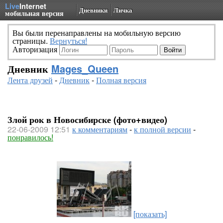
Live
Internet
Дневники
Личка
мобильная версия
Вы были перенаправлены на мобильную версию
страницы.
Вернуться!
Авторизация
Дневник
Mages_Queen
Лента друзей
-
Дневник
-
Полная версия
Злой рок в Новосибирске (фото+видео)
22-06-2009 12:51
к комментариям
-
к полной версии
-
понравилось!
[показать]