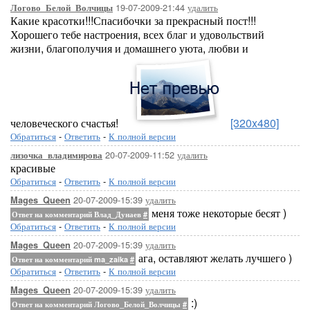
19-07-2009-21:44
удалить
Логово_Белой_Волчицы
Какие красотки!!!Спасибочки за прекрасный пост!!!
Хорошего тебе настроения, всех благ и удовольствий
жизни, благополучия и домашнего уюта, любви и
человеческого счастья!
[320x480]
Обратиться
-
Ответить
-
К полной версии
20-07-2009-11:52
удалить
лизочка_владимирова
красивые
Обратиться
-
Ответить
-
К полной версии
20-07-2009-15:39
удалить
Mages_Queen
меня тоже некоторые бесят )
Ответ на комментарий Влад_Дунаев
#
Обратиться
-
Ответить
-
К полной версии
20-07-2009-15:39
удалить
Mages_Queen
ага, оставляют желать лучшего )
Ответ на комментарий ma_zaika
#
Обратиться
-
Ответить
-
К полной версии
20-07-2009-15:39
удалить
Mages_Queen
:)
Ответ на комментарий Логово_Белой_Волчицы
#