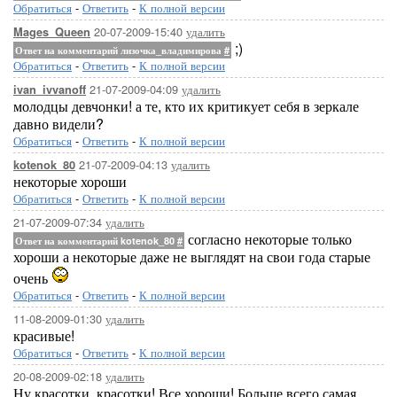
Обратиться
-
Ответить
-
К полной версии
20-07-2009-15:40
удалить
Mages_Queen
;)
Ответ на комментарий лизочка_владимирова
#
Обратиться
-
Ответить
-
К полной версии
21-07-2009-04:09
удалить
ivan_ivvanoff
молодцы девчонки! а те, кто их критикует себя в зеркале
давно видели?
Обратиться
-
Ответить
-
К полной версии
21-07-2009-04:13
удалить
kotenok_80
некоторые хороши
Обратиться
-
Ответить
-
К полной версии
21-07-2009-07:34
удалить
согласно некоторые только
Ответ на комментарий kotenok_80
#
хороши а некоторые даже не выглядят на свои года старые
очень
Обратиться
-
Ответить
-
К полной версии
11-08-2009-01:30
удалить
красивые!
Обратиться
-
Ответить
-
К полной версии
20-08-2009-02:18
удалить
Ну красотки, красотки! Все хороши! Больше всего самая