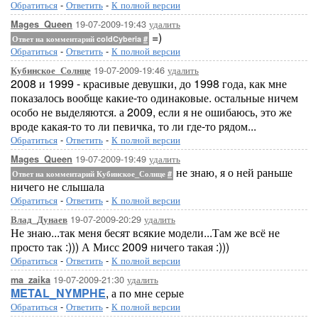
Обратиться
-
Ответить
-
К полной версии
19-07-2009-19:43
удалить
Mages_Queen
=)
Ответ на комментарий coldCyberia
#
Обратиться
-
Ответить
-
К полной версии
19-07-2009-19:46
удалить
Кубинское_Солнце
2008 и 1999 - красивые девушки, до 1998 года, как мне
показалось вообще какие-то одинаковые. остальные ничем
особо не выделяются. а 2009, если я не ошибаюсь, это же
вроде какая-то то ли певичка, то ли где-то рядом...
Обратиться
-
Ответить
-
К полной версии
19-07-2009-19:49
удалить
Mages_Queen
не знаю, я о ней раньше
Ответ на комментарий Кубинское_Солнце
#
ничего не слышала
Обратиться
-
Ответить
-
К полной версии
19-07-2009-20:29
удалить
Влад_Дунаев
Не знаю...так меня бесят всякие модели...Там же всё не
просто так :))) А Мисс 2009 ничего такая :)))
Обратиться
-
Ответить
-
К полной версии
19-07-2009-21:30
удалить
ma_zaika
METAL_NYMPHE
, а по мне серые
Обратиться
-
Ответить
-
К полной версии