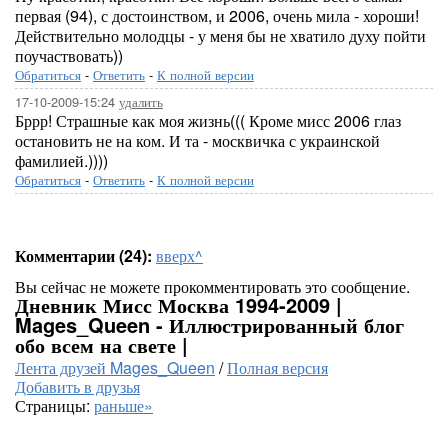
первая (94), с достоинством, и 2006, очень мила - хороши!
Действительно молодцы - у меня бы не хватило духу пойти
поучаствовать))
Обратиться
-
Ответить
-
К полной версии
17-10-2009-15:24
удалить
Бррр! Страшные как моя жизнь((( Кроме мисс 2006 глаз
остановить не на ком. И та - москвичка с украинской
фамилией.))))
Обратиться
-
Ответить
-
К полной версии
Комментарии (24):
вверх^
Вы сейчас не можете прокомментировать это сообщение.
Дневник Мисс Москва 1994-2009 |
Mages_Queen - Иллюстрированный блог
обо всем на свете |
Лента друзей Mages_Queen
/
Полная версия
Добавить в друзья
Страницы:
раньше»