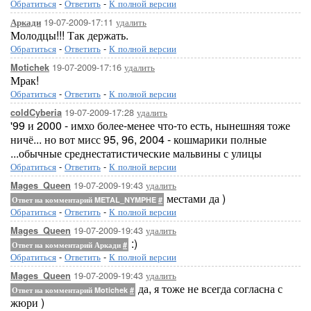
Обратиться
-
Ответить
-
К полной версии
19-07-2009-17:11
удалить
Аркади
Молодцы!!! Так держать.
Обратиться
-
Ответить
-
К полной версии
19-07-2009-17:16
удалить
Motichek
Мрак!
Обратиться
-
Ответить
-
К полной версии
19-07-2009-17:28
удалить
coldCyberia
'99 и 2000 - имхо более-менее что-то есть, нынешняя тоже
ничё... но вот мисс 95, 96, 2004 - кошмарики полные
...обычные среднестатистические мальвины с улицы
Обратиться
-
Ответить
-
К полной версии
19-07-2009-19:43
удалить
Mages_Queen
местами да )
Ответ на комментарий METAL_NYMPHE
#
Обратиться
-
Ответить
-
К полной версии
19-07-2009-19:43
удалить
Mages_Queen
:)
Ответ на комментарий Аркади
#
Обратиться
-
Ответить
-
К полной версии
19-07-2009-19:43
удалить
Mages_Queen
да, я тоже не всегда согласна с
Ответ на комментарий Motichek
#
жюри )