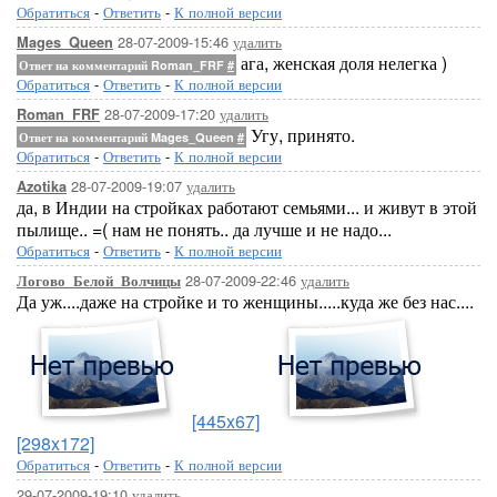
Обратиться
-
Ответить
-
К полной версии
28-07-2009-15:46
удалить
Mages_Queen
ага, женская доля нелегка )
Ответ на комментарий Roman_FRF
#
Обратиться
-
Ответить
-
К полной версии
28-07-2009-17:20
удалить
Roman_FRF
Угу, принято.
Ответ на комментарий Mages_Queen
#
Обратиться
-
Ответить
-
К полной версии
28-07-2009-19:07
удалить
Azotika
да, в Индии на стройках работают семьями... и живут в этой
пылище.. =( нам не понять.. да лучше и не надо...
Обратиться
-
Ответить
-
К полной версии
28-07-2009-22:46
удалить
Логово_Белой_Волчицы
Да уж....даже на стройке и то женщины.....куда же без нас....
[445x67]
[298x172]
Обратиться
-
Ответить
-
К полной версии
29-07-2009-19:10
удалить