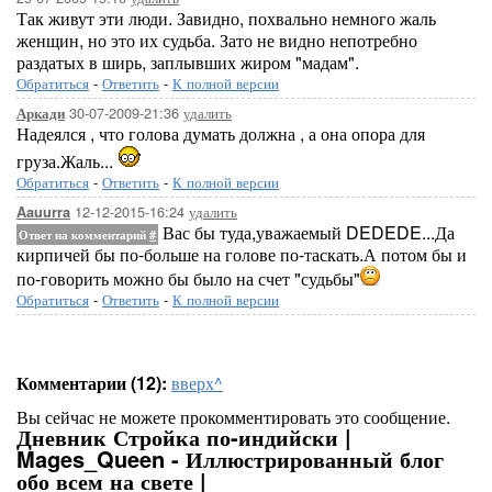
Так живут эти люди. Завидно, похвально немного жаль
женщин, но это их судьба. Зато не видно непотребно
раздатых в ширь, заплывших жиром "мадам".
Обратиться
-
Ответить
-
К полной версии
30-07-2009-21:36
удалить
Аркади
Надеялся , что голова думать должна , а она опора для
груза.Жаль...
Обратиться
-
Ответить
-
К полной версии
12-12-2015-16:24
удалить
Aauurra
Вас бы туда,уважаемый DEDEDE...Да
Ответ на комментарий
#
кирпичей бы по-больше на голове по-таскать.А потом бы и
по-говорить можно бы было на счет "судьбы"
Обратиться
-
Ответить
-
К полной версии
Комментарии (12):
вверх^
Вы сейчас не можете прокомментировать это сообщение.
Дневник Стройка по-индийски |
Mages_Queen - Иллюстрированный блог
обо всем на свете |