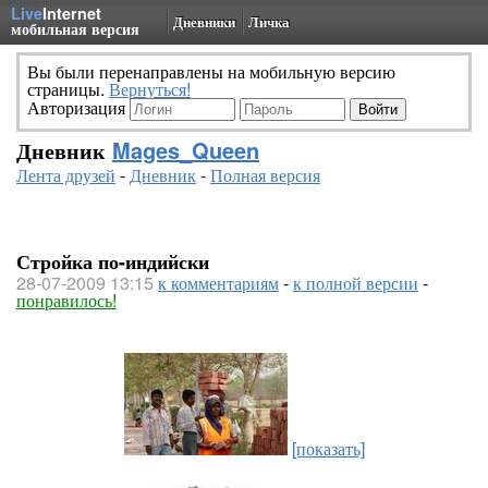
Live
Internet
Дневники
Личка
мобильная версия
Вы были перенаправлены на мобильную версию
страницы.
Вернуться!
Авторизация
Дневник
Mages_Queen
Лента друзей
-
Дневник
-
Полная версия
Стройка по-индийски
28-07-2009 13:15
к комментариям
-
к полной версии
-
понравилось!
[показать]