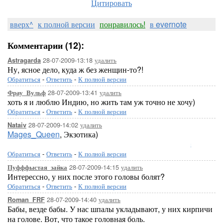
Цитировать
вверх^
к полной версии
понравилось!
в evernote
Комментарии (12):
28-07-2009-13:18
удалить
Astragarda
Ну, ясное дело, куда ж без женщин-то?!
Обратиться
-
Ответить
-
К полной версии
28-07-2009-13:41
удалить
Фрау_Вульф
хоть я и люблю Индию, но жить там уж точно не хочу)
Обратиться
-
Ответить
-
К полной версии
28-07-2009-14:02
удалить
Nataiv
Mages_Queen
, Экзотика)
Lo
Обратиться
-
Ответить
-
К полной версии
28-07-2009-14:15
удалить
Пуфффыстая_зайка
Интерессно, у них после этого головы болят?
Обратиться
-
Ответить
-
К полной версии
28-07-2009-14:40
удалить
Roman_FRF
Бабы, везде бабы. У нас шпалы укладывают, у них кирпичи
на голове. Вот, что такое головная боль.