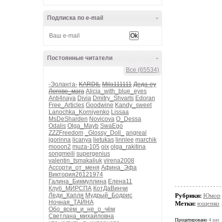
Подписка по e-mail
-
Постоянные читатели
-
Все (65534)
-Эоланта-
KARDIL
Mila111111
Деда-еу
Логово_мага
Alicia_with_blue_eyes
Anti4naya
Divia
Dmitry_Shvarts
Edoran
Free_Articles
Goodwine
Kandy_sweet
Lanochka_Korniyenko
Lissaa
MsDeSharden
Novicova
O_Dessa
Odalis
Olga_Mayb
SwaEgo
ZZZFreedom
_Glossy_Doll_
angreal
igorinna
licanya
lietukas
linnlee
marchik
mooon2
muza-105
oix
olga_rakitina
songmeili
supergenius
valentin_tsmakaliuk
virena2008
Ассорти_от_меня
Афина_Эфа
Виктория26121974
Галина_Бикмуллина
Елена11
Клуб_МИРСПА
КотДаВинчи
Леди_Капля
Мудрый_Бодрис
Рубрики:
Юмор
Ночная_ТАЙНА
Метки:
ющенко
Обо_всем_и_не_о_чём
Светлана_михайловна
Процитировано
4 раз