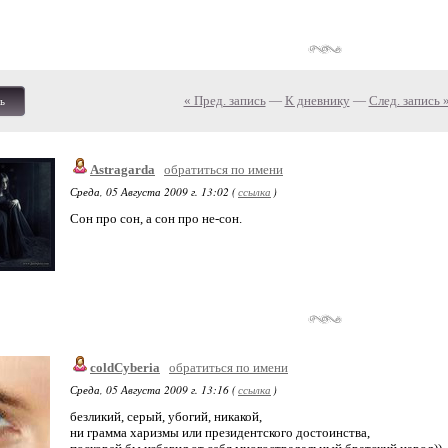
« Пред. запись
—
К дневнику
—
След. запись 
ь
Astragarda
обратиться по имени
Среда, 05 Августа 2009 г. 13:02 (
ссылка
)
Сон про сон, а сон про не-сон.
coldCyberia
обратиться по имени
Среда, 05 Августа 2009 г. 13:16 (
ссылка
)
безликий, серый, убогий, никакой,
ни грамма харизмы или президентского достоинства,