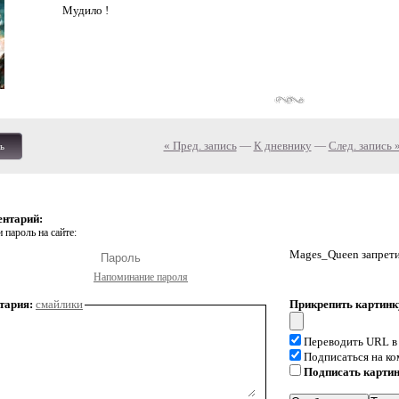
Мудило !
« Пред. запись
—
К дневнику
—
След. запись 
ь
ентарий:
 пароль на сайте:
Mages_Queen запрети
Напоминание пароля
тария:
смайлики
Прикрепить картинк
Переводить URL в
Подписаться на к
Подписать карти