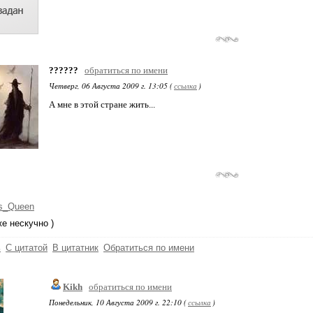
??????
обратиться по имени
Четверг, 06 Августа 2009 г. 13:05 (
ссылка
)
А мне в этой стране жить...
s_Queen
же нескучно )
ь
С цитатой
В цитатник
Обратиться по имени
Kikh
обратиться по имени
Понедельник, 10 Августа 2009 г. 22:10 (
ссылка
)