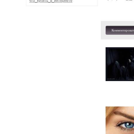
что_купить_в_интернете
Комментироват