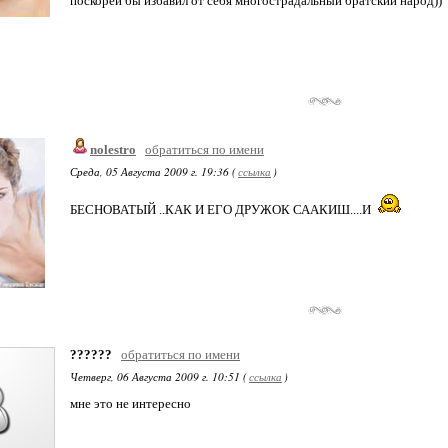
поскорей бы избавил от себя многострадальный братский народ))
nolestro
обратиться по имени
Среда, 05 Августа 2009 г. 19:36 (
ссылка
)
БЕСНОВАТЫЙ ..КАК И ЕГО ДРУЖОК СААКИШ....И
??????
обратиться по имени
Четверг, 06 Августа 2009 г. 10:51 (
ссылка
)
мне это не интересно