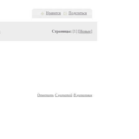
Нравится
Поделиться
»
Страницы:
[1] [
Новые
]
Ответить
С цитатой
В цитатник