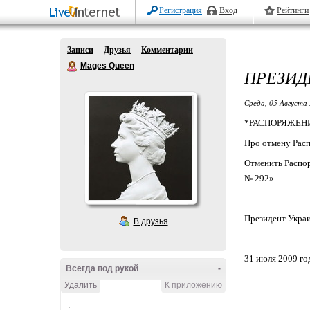
Регистрация
Вход
Рейтинги
Записи
Друзья
Комментарии
Mages Queen
ПРЕЗИД
Среда, 05 Августа 
*РАСПОРЯЖЕНИ
Про отмену Расп
Отменить Распор
№ 292».
Президент Укр
В друзья
31 июля 2009 г
Всегда под рукой
-
Удалить
К приложению
.