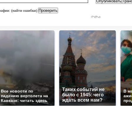
рафии: (найти ошибки)
Таких событий не
Все новости по
В м
было с 1945: чего
падению вертолета на
ажи
ждать всем нам?
Кавказе: читать здесь
про