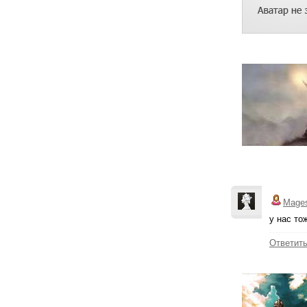
Mage
у нас то
Ответит