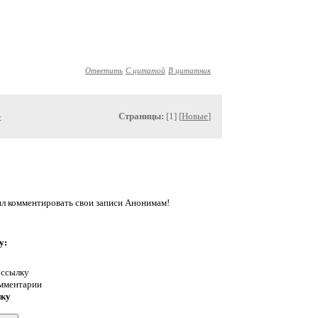
Ответить
С цитатой
В цитатник
»
Страницы:
[1] [
Новые
]
л комментировать свои записи Анонимам!
у:
 ссылку
омментарии
нку