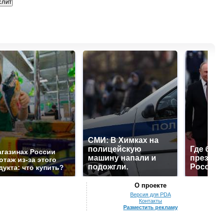
СМИ: В Химках на
полицейскую
Где буд
агазинах России
машину напали и
презид
отаж из-за этого
подожгли.
России
дукта: что купить?
О проекте
Версия для PDA
Контакты
Разместить рекламу