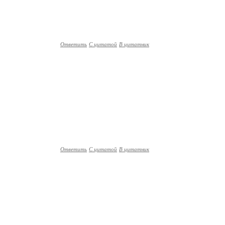
Ответить
С цитатой
В цитатник
Ответить
С цитатой
В цитатник