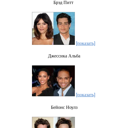
Брэд Питт
[показать]
Джессика Альба
[показать]
Бейонс Ноулз