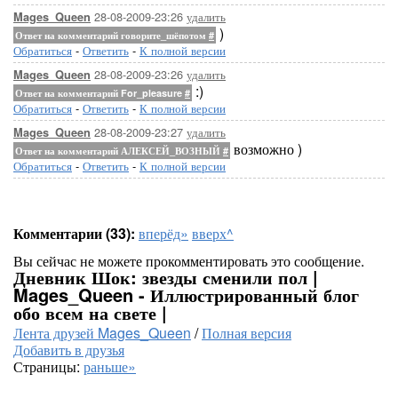
28-08-2009-23:26
удалить
Mages_Queen
)
Ответ на комментарий говорите_шёпотом
#
Обратиться
-
Ответить
-
К полной версии
28-08-2009-23:26
удалить
Mages_Queen
:)
Ответ на комментарий For_pleasure
#
Обратиться
-
Ответить
-
К полной версии
28-08-2009-23:27
удалить
Mages_Queen
возможно )
Ответ на комментарий АЛЕКСЕЙ_ВОЗНЫЙ
#
Обратиться
-
Ответить
-
К полной версии
Комментарии (33):
вперёд»
вверх^
Вы сейчас не можете прокомментировать это сообщение.
Дневник Шок: звезды сменили пол |
Mages_Queen - Иллюстрированный блог
обо всем на свете |
Лента друзей Mages_Queen
/
Полная версия
Добавить в друзья
Страницы:
раньше»