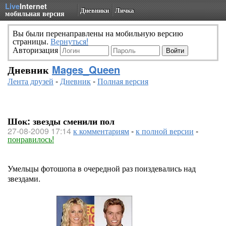
Live
Internet
Дневники
Личка
мобильная версия
Вы были перенаправлены на мобильную версию
страницы.
Вернуться!
Авторизация
Дневник
Mages_Queen
Лента друзей
-
Дневник
-
Полная версия
Шок: звезды сменили пол
27-08-2009 17:14
к комментариям
-
к полной версии
-
понравилось!
Умельцы фотошопа в очередной раз поиздевались над
звездами.