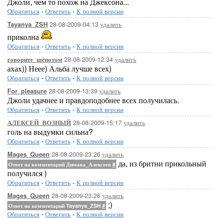
Джоли, чем то похож на Джексона...
Обратиться
-
Ответить
-
К полной версии
28-08-2009-04:13
удалить
Tayanya_ZSH
приколна
Обратиться
-
Ответить
-
К полной версии
28-08-2009-12:34
удалить
говорите_шёпотом
ахах)) Неее) Альба лучше всех)
Обратиться
-
Ответить
-
К полной версии
28-08-2009-13:39
удалить
For_pleasure
Джоли удачнее и правдоподобнее всех получилась.
Обратиться
-
Ответить
-
К полной версии
28-08-2009-15:17
удалить
АЛЕКСЕЙ_ВОЗНЫЙ
голь на выдумки сильна?
Обратиться
-
Ответить
-
К полной версии
28-08-2009-23:26
удалить
Mages_Queen
да, из бритни прикольный
Ответ на комментарий Димака_Алексеев
#
получился )
Обратиться
-
Ответить
-
К полной версии
28-08-2009-23:26
удалить
Mages_Queen
;)
Ответ на комментарий Tayanya_ZSH
#
Обратиться
-
Ответить
-
К полной версии