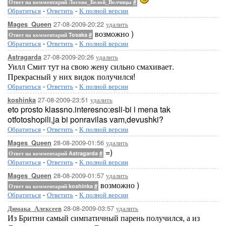
Ответ на комментарий Логово_Белой_Волчицы
#
Обратиться
-
Ответить
-
К полной версии
27-08-2009-20:22
удалить
Mages_Queen
возможно )
Ответ на комментарий Tosaka
#
Обратиться
-
Ответить
-
К полной версии
27-08-2009-20:26
удалить
Astragarda
Уилл Смит тут на свою жену сильно смахивает.
Прекрасный у них видок получился!
Обратиться
-
Ответить
-
К полной версии
27-08-2009-23:51
удалить
koshinka
eto prosto klassno.interesno:esli-bi i mena tak
otfotoshopili,ja bi ponravilas vam,devushki?
Обратиться
-
Ответить
-
К полной версии
28-08-2009-01:56
удалить
Mages_Queen
=)
Ответ на комментарий Astragarda
#
Обратиться
-
Ответить
-
К полной версии
28-08-2009-01:57
удалить
Mages_Queen
возможно )
Ответ на комментарий koshinka
#
Обратиться
-
Ответить
-
К полной версии
28-08-2009-03:57
удалить
Димака_Алексеев
Из Бритни самый симпатичный парень получился, а из