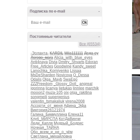
Подписка по e-mail
-
Постоянные читатели
-
Все (65534)
-Эоланта-
KARDIL
Mila111111
Деда-еу
Логово_мага
Alicia_with_blue_eyes
Anti4naya
Divia
Dmitry_Shvarts
Edoran
Free_Articles
Goodwine
Kandy_sweet
Lanochka_Korniyenko
Lissaa
MsDeSharden
Novicova
O_Dessa
Odalis
Olga_Mayb
SwaEgo
ZZZFreedom
_Glossy_Doll_
angreal
igorinna
licanya
lietukas
linnlee
marchik
mooon2
muza-105
oix
olga_rakitina
songmeili
supergenius
valentin_tsmakaliuk
virena2008
Ассорти_от_меня
Афина_Эфа
Виктория26121974
Галина_Бикмуллина
Елена11
Клуб_МИРСПА
КотДаВинчи
Леди_Капля
Мудрый_Бодрис
Ночная_ТАЙНА
Обо_всем_и_не_о_чём
Светлана_михайловна