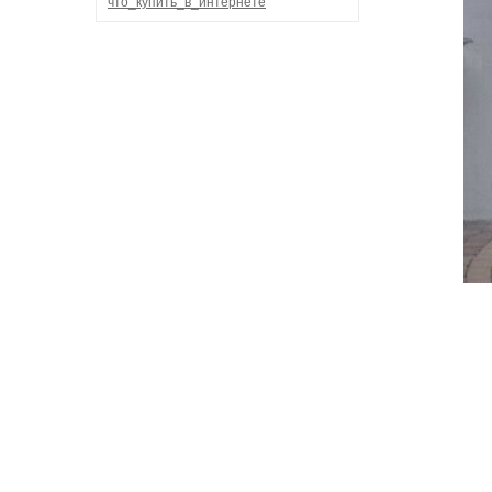
что_купить_в_интернете