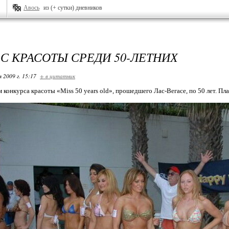
Авось
из (+ сутки) дневников
С КРАСОТЫ СРЕДИ 50-ЛЕТНИХ
я 2009 г. 15:17
+ в цитатник
 конкурса красоты «Miss 50 years old», прошедшего Лас-Вегасе, по 50 лет. Пла