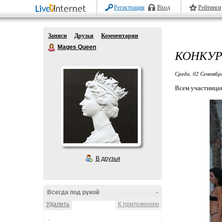
Регистрация
Вход
Рейтинги
Записи
Друзья
Комментарии
Mages Queen
КОНКУР
Среда, 02 Сентябр
Всем участницам
В друзья
Всегда под рукой
-
Удалить
К приложению
.