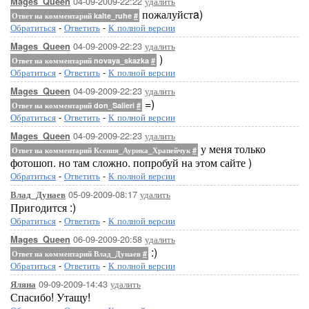
04-09-2009-22:22
удалить
Mages_Queen
пожалуйстa)
Ответ на комментарий kalte_ruhe
#
Обратиться
-
Ответить
-
К полной версии
04-09-2009-22:23
удалить
Mages_Queen
)
Ответ на комментарий novaya_skazka
#
Обратиться
-
Ответить
-
К полной версии
04-09-2009-22:23
удалить
Mages_Queen
=)
Ответ на комментарий don_Salieri
#
Обратиться
-
Ответить
-
К полной версии
04-09-2009-22:23
удалить
Mages_Queen
у меня только
Ответ на комментарий Ксения_Аурика_Храпейчук
#
фотошоп. но там сложно. попробуй на этом сайте )
Обратиться
-
Ответить
-
К полной версии
05-09-2009-08:17
удалить
Влад_Дунаев
Пригодится :)
Обратиться
-
Ответить
-
К полной версии
06-09-2009-20:58
удалить
Mages_Queen
:)
Ответ на комментарий Влад_Дунаев
#
Обратиться
-
Ответить
-
К полной версии
09-09-2009-14:43
удалить
Яляна
Спасибо! Утащу!