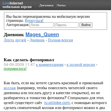
Live
Internet
Дневники
Личка
мобильная версия
Вы были перенаправлены на мобильную версию
страницы.
Вернуться!
Авторизация
Дневник
Mages_Queen
Лента друзей
-
Дневник
-
Полная версия
Как сделать фотоприкол
04-09-2009 11:47
к комментариям
-
к полной версии
-
понравилось!
Как быть, если вы хотите сделать красивый и прикольный
коллаж
(например, чтобы повеселить читателей своего
дневника или послать другу в качестве открытки), но не
разбираетесь в тонкостях фотошопа? Специально для этих
целей существует сайт
ru.picjoke.com
, с помощью которого
сделать симпатичный коллаж или фотоприкол можно в два