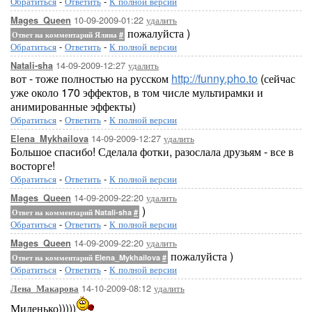
Обратиться
-
Ответить
-
К полной версии
10-09-2009-01:22
удалить
Mages_Queen
пожалуйста )
Ответ на комментарий Яляна
#
Обратиться
-
Ответить
-
К полной версии
14-09-2009-12:27
удалить
Natali-sha
вот - тоже полностью на русском
http://funny.pho.to
(сейчас
уже около 170 эффектов, в том числе мультирамки и
анимированные эффекты)
Обратиться
-
Ответить
-
К полной версии
14-09-2009-12:27
удалить
Elena_Mykhailova
Большое спасибо! Сделала фотки, разослала друзьям - все в
восторге!
Обратиться
-
Ответить
-
К полной версии
14-09-2009-22:20
удалить
Mages_Queen
)
Ответ на комментарий Natali-sha
#
Обратиться
-
Ответить
-
К полной версии
14-09-2009-22:20
удалить
Mages_Queen
пожалуйста )
Ответ на комментарий Elena_Mykhailova
#
Обратиться
-
Ответить
-
К полной версии
14-10-2009-08:12
удалить
Лена_Макарова
Миленько)))))