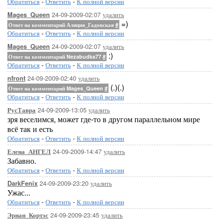
Обратиться
-
Ответить
-
К полной версии
24-09-2009-02:07
удалить
Mages_Queen
=)
Ответ на комментарий Алиция_Гадовская
#
Обратиться
-
Ответить
-
К полной версии
24-09-2009-02:07
удалить
Mages_Queen
:)
Ответ на комментарий Nezabudka77
#
Обратиться
-
Ответить
-
К полной версии
24-09-2009-02:40
удалить
nfront
(.)(.)
Ответ на комментарий Mages_Queen
#
Обратиться
-
Ответить
-
К полной версии
24-09-2009-13:05
удалить
РусТавра
зря веселимся, может где-то в другом параллельном мире
всё так и есть
Обратиться
-
Ответить
-
К полной версии
24-09-2009-14:47
удалить
Елена_АНГЕЛ
Забавно.
Обратиться
-
Ответить
-
К полной версии
24-09-2009-23:20
удалить
DarkFenix
Ужас...
Обратиться
-
Ответить
-
К полной версии
24-09-2009-23:45
удалить
Эрнан_Кортэс