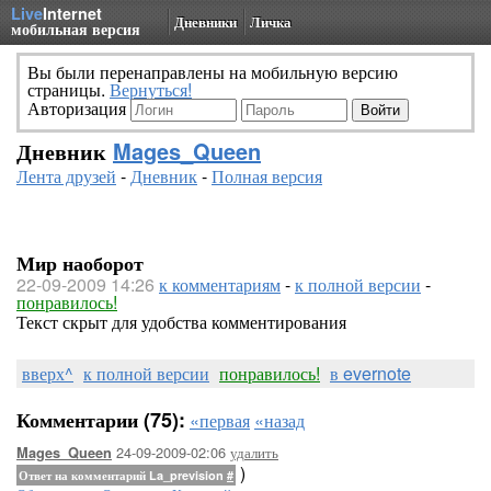
Live
Internet
Дневники
Личка
мобильная версия
Вы были перенаправлены на мобильную версию
страницы.
Вернуться!
Авторизация
Дневник
Mages_Queen
Лента друзей
-
Дневник
-
Полная версия
Мир наоборот
22-09-2009 14:26
к комментариям
-
к полной версии
-
понравилось!
Текст скрыт для удобства комментирования
вверх^
к полной версии
понравилось!
в evernote
Комментарии (75):
«первая
«назад
24-09-2009-02:06
удалить
Mages_Queen
)
Ответ на комментарий La_prevision
#