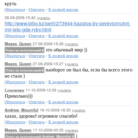
круть
Обратиться
-
Ответить
-
К полной версии
26-09-2009-15:42
удалить
http://www.bibo.kz/perli/273944-kazalos-by-perevjornutyjj-
mir-jeto-gde-ryby.html
Обратиться
-
Ответить
-
К полной версии
27-09-2009-15:26
удалить
Mages_Queen
это обычный мир ))
Ответ на комментарий
#
Обратиться
-
Ответить
-
К полной версии
27-09-2009-15:27
удалить
Mages_Queen
наоборот он был бы, если бы всего этого
Ответ на комментарий
#
не стало )
Обратиться
-
Ответить
-
К полной версии
11-10-2009-12:06
удалить
Семененко
Прикольно)))
Обратиться
-
Ответить
-
К полной версии
16-10-2009-18:35
удалить
Andrew_Mournful
хахах, здорово! огромное спасибо!
Обратиться
-
Ответить
-
К полной версии
17-10-2009-00:05
удалить
Mages_Queen
)
Ответ на комментарий Andrew_Mournful
#