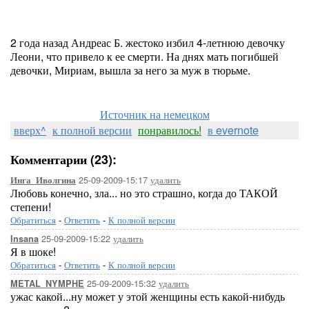
2 года назад Андреас Б. жестоко избил 4-летнюю девочку
Леони, что привело к ее смерти. На днях мать погибшей
девочки, Мириам, вышла за него за муж в тюрьме.
Источник на немецком
вверх^
к полной версии
понравилось!
в evernote
Комментарии (23):
25-09-2009-15:17
удалить
Инга_Иволгина
Любовь конечно, зла... но это страшно, когда до ТАКОЙ
степени!
Обратиться
-
Ответить
-
К полной версии
25-09-2009-15:22
удалить
Insana
Я в шоке!
Обратиться
-
Ответить
-
К полной версии
25-09-2009-15:32
удалить
METAL_NYMPHE
ужас какой...ну может у этой женщины есть какой-нибудь