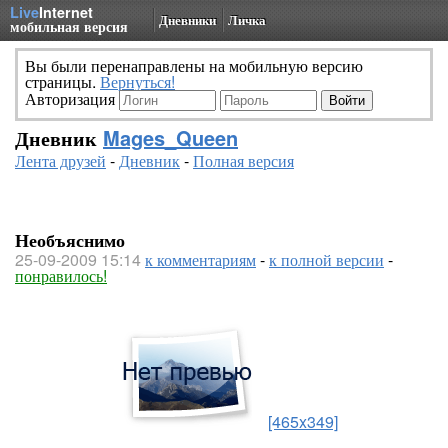
Live
Internet
Дневники
Личка
мобильная версия
Вы были перенаправлены на мобильную версию
страницы.
Вернуться!
Авторизация
Дневник
Mages_Queen
Лента друзей
-
Дневник
-
Полная версия
Необъяснимо
25-09-2009 15:14
к комментариям
-
к полной версии
-
понравилось!
[465x349]