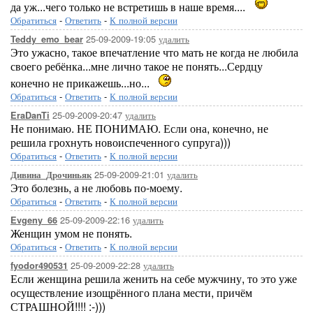
да уж...чего только не встретишь в наше время....
Обратиться
-
Ответить
-
К полной версии
25-09-2009-19:05
удалить
Teddy_emo_bear
Это ужасно, такое впечатление что мать не когда не любила
своего ребёнка...мне лично такое не понять...Сердцу
конечно не прикажешь...но...
Обратиться
-
Ответить
-
К полной версии
25-09-2009-20:47
удалить
EraDanTi
Не понимаю. НЕ ПОНИМАЮ. Если она, конечно, не
решила грохнуть новоиспеченного супруга)))
Обратиться
-
Ответить
-
К полной версии
25-09-2009-21:01
удалить
Дивина_Дрочиньяк
Это болезнь, а не любовь по-моему.
Обратиться
-
Ответить
-
К полной версии
25-09-2009-22:16
удалить
Evgeny_66
Женщин умом не понять.
Обратиться
-
Ответить
-
К полной версии
25-09-2009-22:28
удалить
fyodor490531
Если женщина решила женить на себе мужчину, то это уже
осуществление изощрённого плана мести, причём
СТРАШНОЙ!!!! :-)))