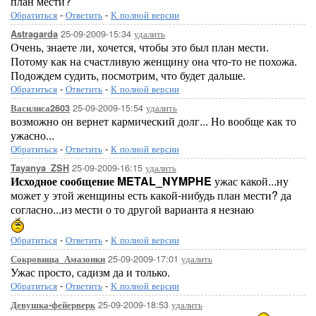
план мести?
Обратиться
-
Ответить
-
К полной версии
25-09-2009-15:34
удалить
Astragarda
Очень, знаете ли, хочется, чтобы это был план мести.
Потому как на счастливую женщину она что-то не похожа.
Подождем судить, посмотрим, что будет дальше.
Обратиться
-
Ответить
-
К полной версии
25-09-2009-15:54
удалить
Василиса2603
возможно он вернет кармический долг... Но вообще как то
ужасно...
Обратиться
-
Ответить
-
К полной версии
25-09-2009-16:15
удалить
Tayanya_ZSH
Исходное сообщение METAL_NYMPHE
ужас какой...ну
может у этой женщины есть какой-нибудь план мести? да
согласно...из мести о то другой варианта я незнаю
Обратиться
-
Ответить
-
К полной версии
25-09-2009-17:01
удалить
Сокровища_Амазонки
Ужас просто, садизм да и только.
Обратиться
-
Ответить
-
К полной версии
25-09-2009-18:53
удалить
Девушка-фейерверк