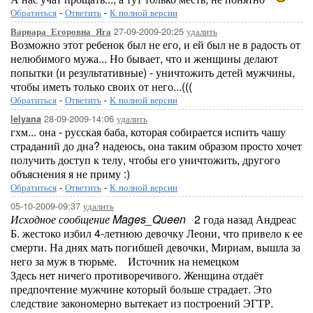
Обратиться
-
Ответить
-
К полной версии
27-09-2009-20:25
удалить
Варвара_Егоровна_Яга
Возможно этот ребенок был не его, и ей был не в радость от
нелюбимого мужа... Но бывает, что и женщины делают
попытки (и результативные) - уничтожить детей мужчины,
чтобы иметь только своих от него...(((
Обратиться
-
Ответить
-
К полной версии
28-09-2009-14:06
удалить
lelyana
гхм... она - русская баба, которая собирается испить чашу
страданий до дна? надеюсь, она таким образом просто хочет
получить доступ к телу, чтобы его уничтожить, другого
объяснения я не приму :)
Обратиться
-
Ответить
-
К полной версии
05-10-2009-09:37
удалить
Исходное сообщение Mages_Queen
2 года назад Андреас
Б. жестоко избил 4-летнюю девочку Леони, что привело к ее
смерти. На днях мать погибшей девочки, Мириам, вышла за
него за муж в тюрьме. Источник на немецком
Здесь нет ничего противоречивого. Женщина отдаёт
предпочтение мужчине который больше страдает. Это
следствие закономерно вытекает из построений ЭГТР.