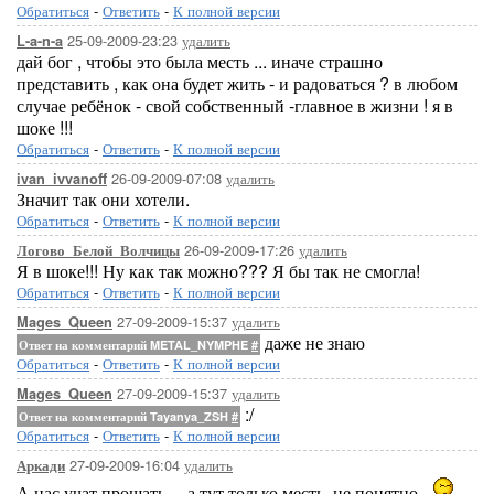
Обратиться
-
Ответить
-
К полной версии
25-09-2009-23:23
удалить
L-a-n-a
дай бог , чтобы это была месть ... иначе страшно
представить , как она будет жить - и радоваться ? в любом
случае ребёнок - свой собственный -главное в жизни ! я в
шоке !!!
Обратиться
-
Ответить
-
К полной версии
26-09-2009-07:08
удалить
ivan_ivvanoff
Значит так они хотели.
Обратиться
-
Ответить
-
К полной версии
26-09-2009-17:26
удалить
Логово_Белой_Волчицы
Я в шоке!!! Ну как так можно??? Я бы так не смогла!
Обратиться
-
Ответить
-
К полной версии
27-09-2009-15:37
удалить
Mages_Queen
даже не знаю
Ответ на комментарий METAL_NYMPHE
#
Обратиться
-
Ответить
-
К полной версии
27-09-2009-15:37
удалить
Mages_Queen
:/
Ответ на комментарий Tayanya_ZSH
#
Обратиться
-
Ответить
-
К полной версии
27-09-2009-16:04
удалить
Аркади
А нас учат прощать..., а тут только месть, не понятно