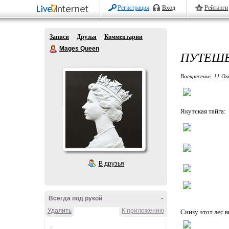
Регистрация
Вход
Рейтинги
Записи
Друзья
Комментарии
Mages Queen
ПУТЕШЕ
Воскресенье, 11 Ок
Якутская тайга:
В друзья
Всегда под рукой
-
Удалить
К приложению
Снизу этот лес в
.