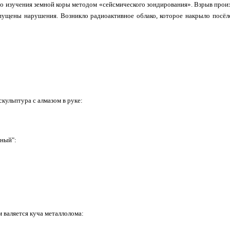
о изучения земной коры методом «сейсмического зондирования». Взрыв произ
пущены нарушения. Возникло радиоактивное облако, которое накрыло посёло
скульптура с алмазом в руке:
ный":
м валяется куча металлолома: