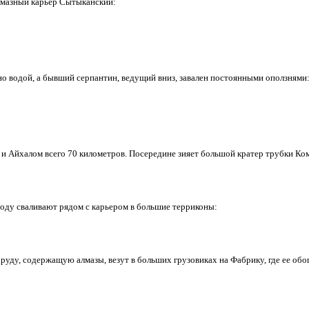
мазный карьер Сытыканский:
но водой, а бывший серпантин, ведущий вниз, завален постоянными оползнями
 Айхалом всего 70 километров. Посередине зияет большой кратер трубки Ко
оду сваливают рядом с карьером в большие терриконы:
уду, содержащую алмазы, везут в больших грузовиках на Фабрику, где ее об