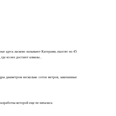
ые здесь ласково называют Катерами, пыхтят по 45
где из нее достают алмазы...
дры диаметром несколько сотен метров, закопанные
 разработка которой еще не началась: