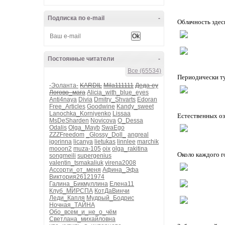
Подписка по e-mail
-
Облачность здес
Постоянные читатели
-
Все (65534)
Периодически ту
-Эоланта-
KARDIL
Mila111111
Деда-еу
Логово_мага
Alicia_with_blue_eyes
Anti4naya
Divia
Dmitry_Shvarts
Edoran
Free_Articles
Goodwine
Kandy_sweet
Lanochka_Korniyenko
Lissaa
Естественных оз
MsDeSharden
Novicova
O_Dessa
Odalis
Olga_Mayb
SwaEgo
ZZZFreedom
_Glossy_Doll_
angreal
igorinna
licanya
lietukas
linnlee
marchik
mooon2
muza-105
oix
olga_rakitina
Около каждого г
songmeili
supergenius
valentin_tsmakaliuk
virena2008
Ассорти_от_меня
Афина_Эфа
Виктория26121974
Галина_Бикмуллина
Елена11
Клуб_МИРСПА
КотДаВинчи
Леди_Капля
Мудрый_Бодрис
Ночная_ТАЙНА
Обо_всем_и_не_о_чём
Светлана_михайловна