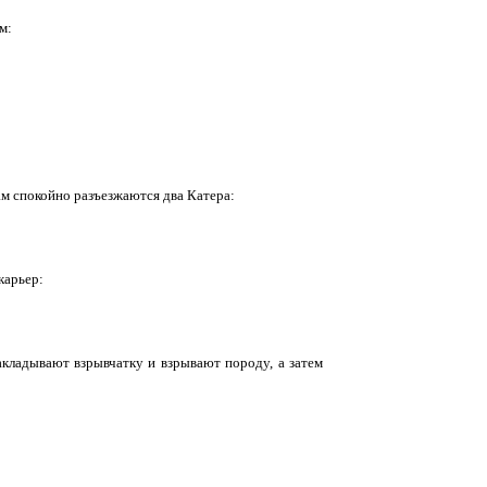
ым:
Там спокойно разъезжаются два Катера:
 карьер:
закладывают взрывчатку и взрывают породу, а затем