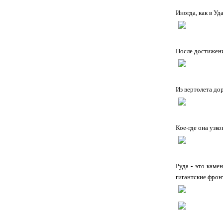
Иногда, как в У
После достижен
Из вертолета до
Кое-где она узко
Руда - это каме
гигантские фрон