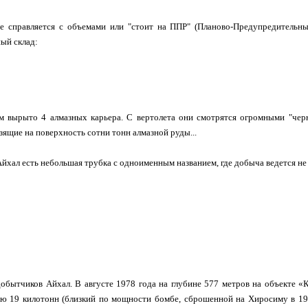
е справляется с объемами или "стоит на ППР" (Планово-Предупредительный
ный склад:
м вырыто 4 алмазных карьера. С вертолета они смотрятся огромными "чер
зящие на поверхность сотни тонн алмазной руды...
Айхал есть небольшая трубка с одноименным названием, где добыча ведется н
добытчиков Айхал. В августе 1978 года на глубине 577 метров на объекте
ю 19 килотонн (близкий по мощности бомбе, сброшенной на Хиросиму в 194