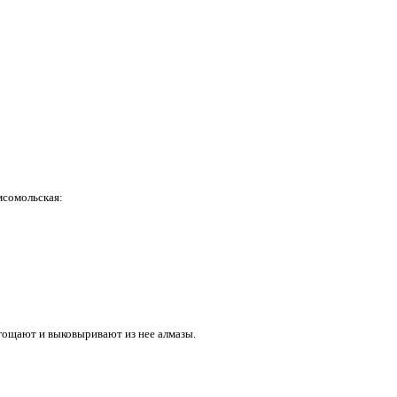
:
мсомольская:
огощают и выковыривают из нее алмазы.