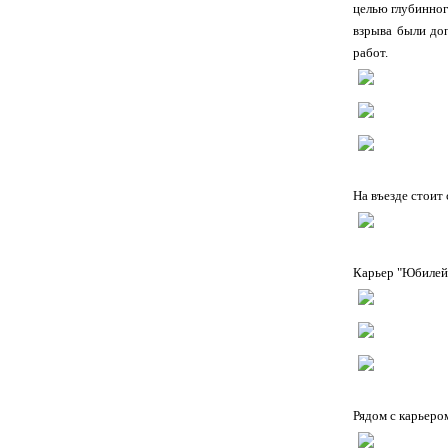
целью глубинног
взрыва были до
работ.
На въезде стоит 
Карьер "Юбилей
Рядом с карьеро