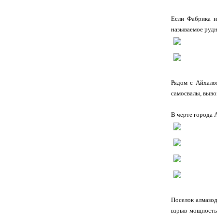
Если Фабрика н
называемое руд
Рядом с Айхало
самосвалы, выво
В черте города 
Поселок алмазо
взрыв мощность