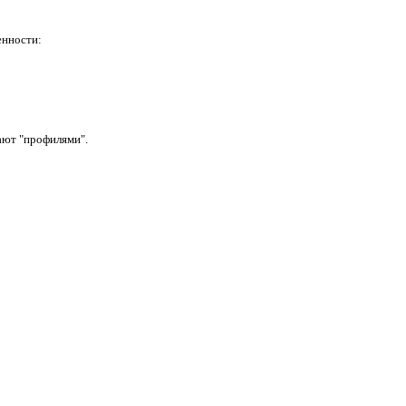
енности:
вают "профилями".