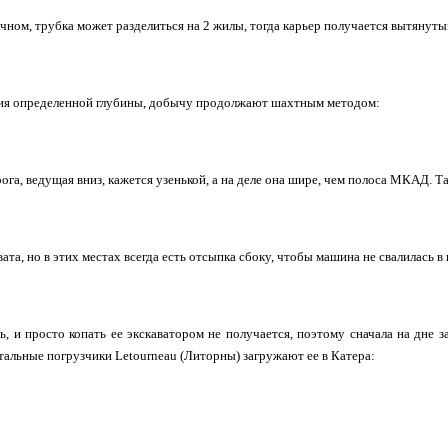
дачном, трубка может разделиться на 2 жилы, тогда карьер получается вытянут
ия определенной глубины, добычу продолжают шахтным методом:
рога, ведущая вниз, кажется узенькой, а на деле она шире, чем полоса МКАД. 
вата, но в этих местах всегда есть отсыпка сбоку, чтобы машина не свалилась в
нь, и просто копать ее экскаватором не получается, поэтому сначала на дне 
тальные погрузчики Letourneau (Литорны) загружают ее в Катера: