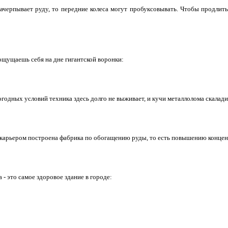
ачерпывает руду, то передние колеса могут пробуксовывать. Чтобы продли
ощущаешь себя на дне гигантской воронки:
огодных условий техника здесь долго не выживает, и кучи металлолома скалад
карьером построена фабрика по обогащению руды, то есть повышению концен
 - это самое здоровое здание в городе: