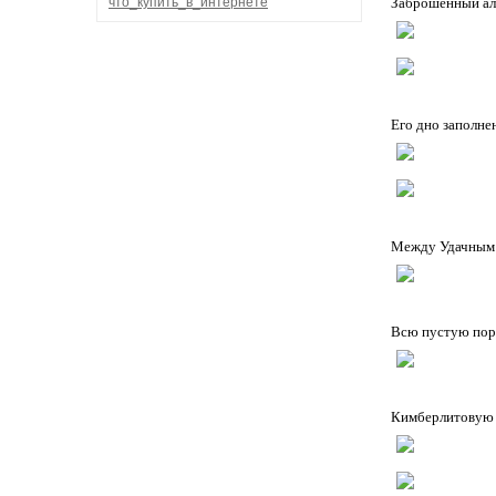
что_купить_в_интернете
Заброшенный ал
Его дно заполне
Между Удачным и
Всю пустую пор
Кимберлитовую р