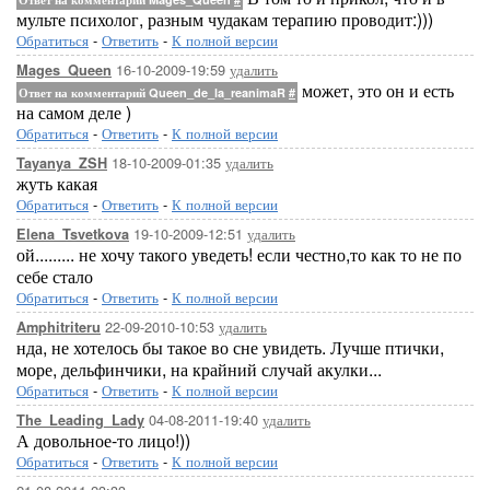
мульте психолог, разным чудакам терапию проводит:)))
Обратиться
-
Ответить
-
К полной версии
16-10-2009-19:59
удалить
Mages_Queen
может, это он и есть
Ответ на комментарий Queen_de_la_reanimaR
#
на самом деле )
Обратиться
-
Ответить
-
К полной версии
18-10-2009-01:35
удалить
Tayanya_ZSH
жуть какая
Обратиться
-
Ответить
-
К полной версии
19-10-2009-12:51
удалить
Elena_Tsvetkova
ой......... не хочу такого уведеть! если честно,то как то не по
себе стало
Обратиться
-
Ответить
-
К полной версии
22-09-2010-10:53
удалить
Amphitriteru
нда, не хотелось бы такое во сне увидеть. Лучше птички,
море, дельфинчики, на крайний случай акулки...
Обратиться
-
Ответить
-
К полной версии
04-08-2011-19:40
удалить
The_Leading_Lady
А довольное-то лицо!))
Обратиться
-
Ответить
-
К полной версии