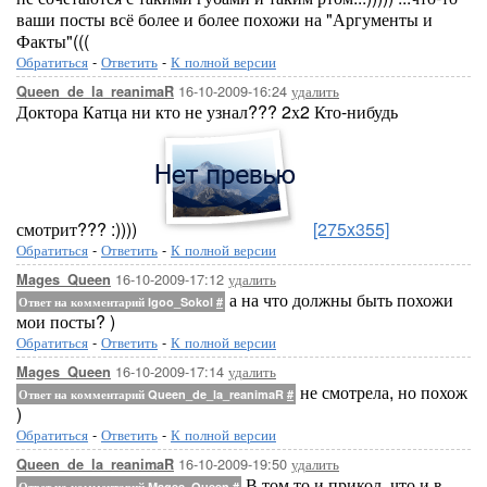
ваши посты всё более и более похожи на "Аргументы и
Факты"(((
Обратиться
-
Ответить
-
К полной версии
16-10-2009-16:24
удалить
Queen_de_la_reanimaR
Доктора Катца ни кто не узнал??? 2х2 Кто-нибудь
смотрит??? :))))
[275x355]
Обратиться
-
Ответить
-
К полной версии
16-10-2009-17:12
удалить
Mages_Queen
а на что должны быть похожи
Ответ на комментарий Igoo_Sokol
#
мои посты? )
Обратиться
-
Ответить
-
К полной версии
16-10-2009-17:14
удалить
Mages_Queen
не смотрела, но похож
Ответ на комментарий Queen_de_la_reanimaR
#
)
Обратиться
-
Ответить
-
К полной версии
16-10-2009-19:50
удалить
Queen_de_la_reanimaR
В том то и прикол, что и в
Ответ на комментарий Mages_Queen
#