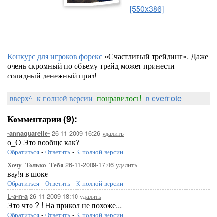
[550x386]
Конкурс для игроков форекс
«Счастливый трейдинг». Даже
очень скромный по объему трейд может принести
солидный денежный приз!
вверх^
к полной версии
понравилось!
в evernote
Комментарии (9):
26-11-2009-16:26
удалить
-annaquarelle-
о_О Это вообще как?
Обратиться
-
Ответить
-
К полной версии
26-11-2009-17:06
удалить
Хочу_Только_Тебя
вау!я в шоке
Обратиться
-
Ответить
-
К полной версии
26-11-2009-18:10
удалить
L-a-n-a
Это что ? ! На прикол не похоже...
Обратиться
-
Ответить
-
К полной версии