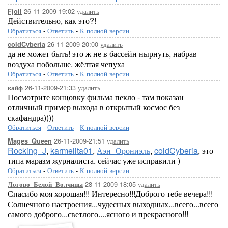
26-11-2009-19:02
удалить
Fjoll
Действительно, как это?!
Обратиться
-
Ответить
-
К полной версии
26-11-2009-20:00
удалить
coldCyberia
да не может быть! это ж не в бассейн нырнуть, набрав
воздуха побольше. жёлтая чепуха
Обратиться
-
Ответить
-
К полной версии
26-11-2009-21:33
удалить
кайф
Посмотрите концовку фильма пекло - там показан
отличный пример выхода в открытый космос без
скафандра))))
Обратиться
-
Ответить
-
К полной версии
26-11-2009-21:51
удалить
Mages_Queen
Rocking_J
,
karmelita01
,
Аэн_Орониэль
,
coldCyberia
, это
типа маразм журналиста. сейчас уже исправили )
Обратиться
-
Ответить
-
К полной версии
28-11-2009-18:05
удалить
Логово_Белой_Волчицы
Спасибо моя хорошая!!! Интересно!!!Доброго тебе вечера!!!
Солнечного настроения...чудесных выходных...всего...всего
самого доброго...светлого....ясного и прекрасного!!!