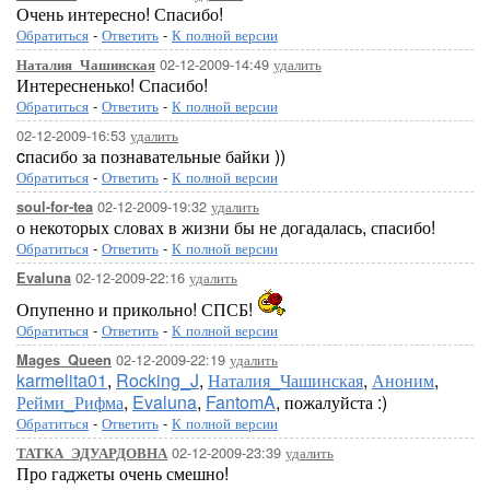
Очень интересно! Спасибо!
Обратиться
-
Ответить
-
К полной версии
02-12-2009-14:49
удалить
Наталия_Чашинская
Интересненько! Спасибо!
Обратиться
-
Ответить
-
К полной версии
02-12-2009-16:53
удалить
cпасибо за познавательные байки ))
Обратиться
-
Ответить
-
К полной версии
02-12-2009-19:32
удалить
soul-for-tea
о некоторых словах в жизни бы не догадалась, спасибо!
Обратиться
-
Ответить
-
К полной версии
02-12-2009-22:16
удалить
Evaluna
Опупенно и прикольно! СПСБ!
Обратиться
-
Ответить
-
К полной версии
02-12-2009-22:19
удалить
Mages_Queen
karmelita01
,
Rocking_J
,
Наталия_Чашинская
,
Аноним
,
Рейми_Рифма
,
Evaluna
,
FantomA
, пожалуйста :)
Обратиться
-
Ответить
-
К полной версии
02-12-2009-23:39
удалить
ТАТКА_ЭДУАРДОВНА
Про гаджеты очень смешно!