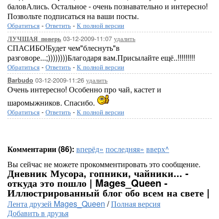
баловАлись. Остальное - очень познавательно и интересно!
Позвольте подписаться на ваши посты.
Обратиться
-
Ответить
-
К полной версии
03-12-2009-11:07
удалить
ЛУЧШАЯ_поверь
СПАСИБО!Будет чем"блеснуть"в
разговоре...;))))))))Благодаря вам.Присылайте ещё..!!!!!!!!!
Обратиться
-
Ответить
-
К полной версии
03-12-2009-11:26
удалить
Barbudo
Очень интересно! Особенно про чай, кастет и
шаромыжников. Спасибо.
Обратиться
-
Ответить
-
К полной версии
Комментарии (86):
вперёд»
последняя»
вверх^
Вы сейчас не можете прокомментировать это сообщение.
Дневник Мусора, гопники, чайники... -
откуда это пошло | Mages_Queen -
Иллюстрированный блог обо всем на свете |
Лента друзей Mages_Queen
/
Полная версия
Добавить в друзья