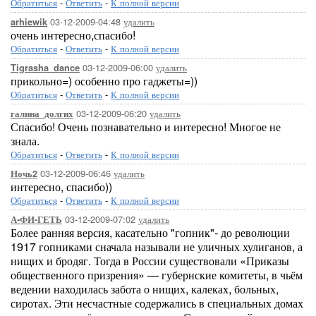
Обратиться
-
Ответить
-
К полной версии
03-12-2009-04:48
удалить
arhiewik
очень интересно,спасибо!
Обратиться
-
Ответить
-
К полной версии
03-12-2009-06:00
удалить
Tigrasha_dance
прикольно=) особенно про гаджеты=))
Обратиться
-
Ответить
-
К полной версии
03-12-2009-06:20
удалить
галина_долгих
Спасибо! Очень познавательно и интересно! Многое не
знала.
Обратиться
-
Ответить
-
К полной версии
03-12-2009-06:46
удалить
Ночь2
интересно, спасибо))
Обратиться
-
Ответить
-
К полной версии
03-12-2009-07:02
удалить
А-ФИ-ГЕТЬ
Более ранняя версия, касательно "гопник"- до революции
1917 гопниками сначала называли не уличных хулиганов, а
нищих и бродяг. Тогда в России существовали «Приказы
общественного призрения» — губернские комитеты, в чьём
ведении находилась забота о нищих, калеках, больных,
сиротах. Эти несчастные содержались в специальных домах