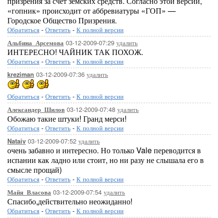
призрения за счёт земских средств. Согласно этой версии,
«гопник» происходит от аббревиатуры «ГОП» —
Городское Общество Призрения.
Обратиться
-
Ответить
-
К полной версии
03-12-2009-07:29
удалить
Альбина_Арсемова
ИНТЕРЕСНО! ЧАЙНИК ТАК ПОХОЖ.
Обратиться
-
Ответить
-
К полной версии
03-12-2009-07:36
удалить
kreziman
Обратиться
-
Ответить
-
К полной версии
03-12-2009-07:48
удалить
Александер_Шилов
Обожаю такие штуки! Гранд мерси!
Обратиться
-
Ответить
-
К полной версии
03-12-2009-07:52
удалить
Nataiv
очень забавно и интересно. Но только Vale переводится в
испании как ладно или стоит, но ни разу не слышала его в
смысле прощай)
Обратиться
-
Ответить
-
К полной версии
03-12-2009-07:54
удалить
Майя_Власова
Спасибо,действительно неожиданно!
Обратиться
-
Ответить
-
К полной версии