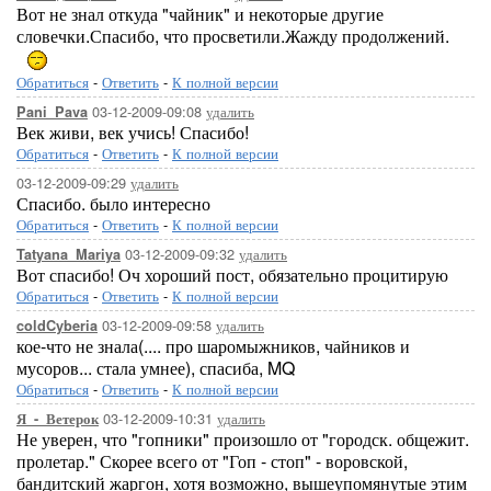
Вот не знал откуда "чайник" и некоторые другие
словечки.Спасибо, что просветили.Жажду продолжений.
Обратиться
-
Ответить
-
К полной версии
03-12-2009-09:08
удалить
Pani_Pava
Век живи, век учись! Спасибо!
Обратиться
-
Ответить
-
К полной версии
03-12-2009-09:29
удалить
Спасибо. было интересно
Обратиться
-
Ответить
-
К полной версии
03-12-2009-09:32
удалить
Tatyana_Mariya
Вот спасибо! Оч хороший пост, обязательно процитирую
Обратиться
-
Ответить
-
К полной версии
03-12-2009-09:58
удалить
coldCyberia
кое-что не знала(.... про шаромыжников, чайников и
мусоров... стала умнее), спасиба, MQ
Обратиться
-
Ответить
-
К полной версии
03-12-2009-10:31
удалить
Я_-_Ветерок
Не уверен, что "гопники" произошло от "городск. общежит.
пролетар." Скорее всего от "Гоп - стоп" - воровской,
бандитский жаргон, хотя возможно, вышеупомянутые этим