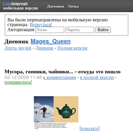
Live
Internet
Дневники
Личка
мобильная версия
Вы были перенаправлены на мобильную версию
страницы.
Вернуться!
Авторизация
Дневник
Mages_Queen
Лента друзей
-
Дневник
-
Полная версия
Мусора, гопники, чайники... - откуда это пошло
02-12-2009 11:48
к комментариям
-
к полной версии
-
понравилось!
[показать]