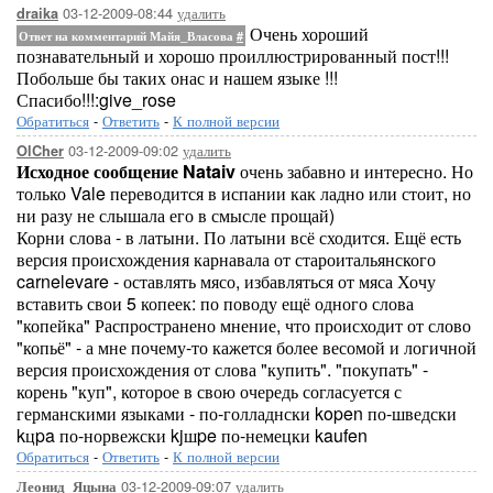
03-12-2009-08:44
удалить
draika
Очень хороший
Ответ на комментарий Майя_Власова
#
познавательный и хорошо проиллюстрированный пост!!!
Побольше бы таких онас и нашем языке !!!
Спасибо!!!:give_rose
Обратиться
-
Ответить
-
К полной версии
03-12-2009-09:02
удалить
OlCher
Исходное сообщение Nataiv
очень забавно и интересно. Но
только Vale переводится в испании как ладно или стоит, но
ни разу не слышала его в смысле прощай)
Корни слова - в латыни. По латыни всё сходится. Ещё есть
версия происхождения карнавала от староитальянского
carnelevare - оставлять мясо, избавляться от мяса Хочу
вставить свои 5 копеек: по поводу ещё одного слова
"копейка" Распространено мнение, что происходит от слово
"копьё" - а мне почему-то кажется более весомой и логичной
версия происхождения от слова "купить". "покупать" -
корень "куп", которое в свою очередь согласуется с
германскими языками - по-голладнски kopen по-шведски
kцpa по-норвежски kjшpe по-немецки kaufen
Обратиться
-
Ответить
-
К полной версии
03-12-2009-09:07
удалить
Леонид_Яцына