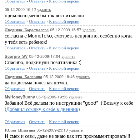
Обратиться
-
Ответить
-
К полной версии
05-12-2009-16:12
удалить
прикольно,меня бы так воспитывали
Обратиться
-
Ответить
-
К полной версии
05-12-2009-16:57
удалить
Людмила_Коростылева
согласна с MomoToko, смотреть неприятно, особенно когда
у тебя есть ребенок!
Обратиться
-
Ответить
-
К полной версии
05-12-2009-17:04
удалить
Scorpio_SV
Спасибо, подкинули позитивчика :)
Обратиться
-
Ответить
-
К полной версии
05-12-2009-18:46
удалить
Людмила_Халевина
да уж,весьма полезная штука...
Обратиться
-
Ответить
-
К полной версии
05-12-2009-19:56
удалить
MyHoneyBunny
Забавно! Всё делаем по инструкции "good" :) Возьму к себе
(Добавил ссылку к себе в дневник)
Обратиться
-
Ответить
-
К полной версии
05-12-2009-23:10
удалить
Юлия_Шпагина
И смех и сезы, даже не знаю как это прокомментировать!!!