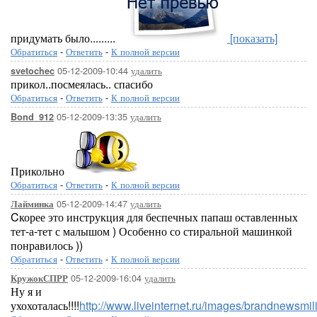
придумать было.........
[показать]
Обратиться
-
Ответить
-
К полной версии
05-12-2009-10:44
удалить
svetochec
прикол..посмеялась.. спасибо
Обратиться
-
Ответить
-
К полной версии
05-12-2009-13:35
удалить
Bond_912
Прикольно
Обратиться
-
Ответить
-
К полной версии
05-12-2009-14:47
удалить
Лайминка
Cкорее это инструкция для беспечных папаш оставленных
тет-а-тет с малышом ) Особенно со стиральной машинкой
понравилось ))
Обратиться
-
Ответить
-
К полной версии
05-12-2009-16:04
удалить
КружокСПРР
Ну я и
ухохоталась!!!!
http://www.liveinternet.ru/images/brandnewsmilie