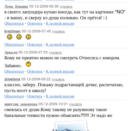
05-12-2009-06:36
удалить
Лена_Бякина
я своего лапундера купаю иногда, как тут на картинке "NO"
- в ванну, и сверху из душа поливаю. Он прётся! :-)
Обратиться
-
Ответить
-
К полной версии
05-12-2009-07:45
удалить
kreziman
Обратиться
-
Ответить
-
К полной версии
05-12-2009-07:53
удалить
Аркади
Кому не приятно можно не смотреть Отнесись с юмором.
Забавно.
Обратиться
-
Ответить
-
К полной версии
05-12-2009-09:22
удалить
zimelena
классно, заберу. Покажу подрастающей дочке, распечатаю,
пусть несет в школу!
Обратиться
-
Ответить
-
К полной версии
05-12-2009-10:01
удалить
иннусия_макарова
смеялась от души.Кому такому не разумному такие
банальные тонкости нужно объяснять?!!!!! Эт надо же