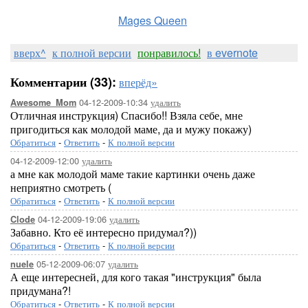
Mages Queen
вверх^
к полной версии
понравилось!
в evernote
Комментарии (33):
вперёд»
04-12-2009-10:34
удалить
Awesome_Mom
Отличная инструкция) Спасибо!! Взяла себе, мне
пригодиться как молодой маме, да и мужу покажу)
Обратиться
-
Ответить
-
К полной версии
04-12-2009-12:00
удалить
а мне как молодой маме такие картинки очень даже
неприятно смотреть (
Обратиться
-
Ответить
-
К полной версии
04-12-2009-19:06
удалить
Clode
Забавно. Кто её интересно придумал?))
Обратиться
-
Ответить
-
К полной версии
05-12-2009-06:07
удалить
nuele
А еще интересней, для кого такая "инструкция" была
придумана?!
Обратиться
-
Ответить
-
К полной версии