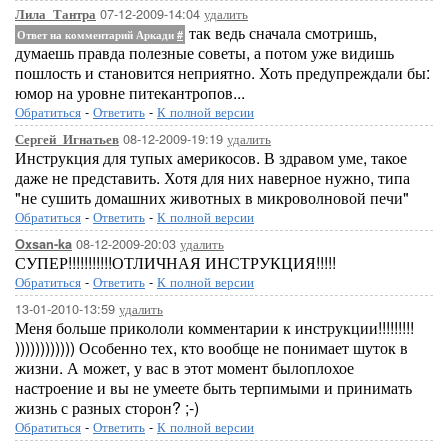
07-12-2009-14:04
удалить
Лила_Тантра
так ведь сначала смотришь,
Ответ на комментарий Аркади
#
думаешь правда полезные советы, а потом уже видишь
пошлость и становится неприятно. Хоть предупреждали бы:
юмор на уровне питекантропов...
Обратиться
-
Ответить
-
К полной версии
08-12-2009-19:19
удалить
Сергей_Игнатьев
Инструкция для тупых америкосов. В здравом уме, такое
даже не представить. Хотя для них наверное нужно, типа
"не сушить домашних животных в микроволновой печи"
Обратиться
-
Ответить
-
К полной версии
08-12-2009-20:03
удалить
Oxsan-ka
СУПЕР!!!!!!!!!!!ОТЛИЧНАЯ ИНСТРУКЦИЯ!!!!!
Обратиться
-
Ответить
-
К полной версии
13-01-2010-13:59
удалить
Меня больше прикололи комментарии к инструкции!!!!!!!!!
)))))))))))) Особенно тех, кто вообще не понимает шуток в
жизни. А может, у вас в этот момент былоплохое
настроение и вы не умеете быть терпимыми и принимать
жизнь с разных сторон? ;-)
Обратиться
-
Ответить
-
К полной версии