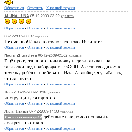
Обратиться
-
Ответить
-
К полной версии
05-12-2009-23:22
удалить
ALUNA-LUNA
Обратиться
-
Ответить
-
К полной версии
06-12-2009-03:07
удалить
Не смешно! И как-то глуповато и зло! Извините...
Обратиться
-
Ответить
-
К полной версии
06-12-2009-05:02
удалить
Nadia_Zhuravleva
Ещё пропустили, что понамочку надо завязывать на
завязочки под подбородком - GOOD. А если гвоздиком к
темечку ребёнка прибивать - Bad. А вообще, я улыбалась,
это же шутка.
Обратиться
-
Ответить
-
К полной версии
06-12-2009-10:18
удалить
Ночь2
инструкции для идиотов
Обратиться
-
Ответить
-
К полной версии
07-12-2009-14:03
удалить
Лила_Тантра
действительно, юмор пошлый и
Ответ на комментарий
#
смотреть противно.
Обратиться
-
Ответить
-
К полной версии