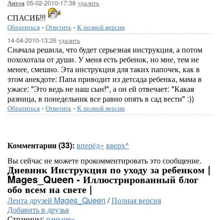
05-02-2010-17:38
удалить
Антэя
СПАСИБ!!!
Обратиться
-
Ответить
-
К полной версии
14-04-2010-13:26
удалить
Сначала решила, что будет серьезная инструкция, а потом
похохотала от души. У меня есть ребенок, но мне, тем не
менее, смешно. Эта инструкция для таких папочек, как в
этом анекдоте: Папа приводит из детсада ребенка, мама в
ужасе: "Это ведь не наш сын!", а он ей отвечает: "Какая
разница, в понедельник все равно опять в сад вести" :))
Обратиться
-
Ответить
-
К полной версии
Комментарии (33):
вперёд»
вверх^
Вы сейчас не можете прокомментировать это сообщение.
Дневник Инструкция по уходу за ребенком |
Mages_Queen - Иллюстрированный блог
обо всем на свете |
Лента друзей Mages_Queen
/
Полная версия
Добавить в друзья
Страницы:
раньше»