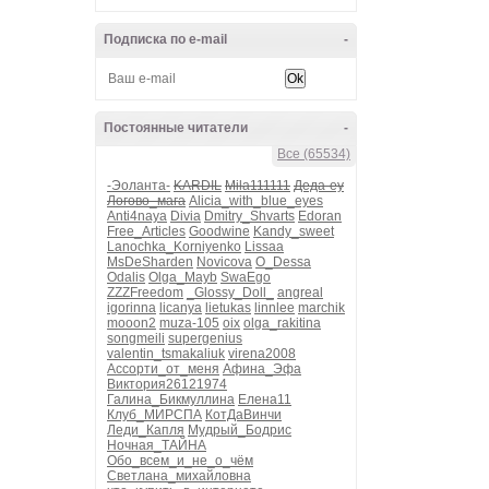
Подписка по e-mail
-
Постоянные читатели
-
Все (65534)
-Эоланта-
KARDIL
Mila111111
Деда-еу
Логово_мага
Alicia_with_blue_eyes
Anti4naya
Divia
Dmitry_Shvarts
Edoran
Free_Articles
Goodwine
Kandy_sweet
Lanochka_Korniyenko
Lissaa
MsDeSharden
Novicova
O_Dessa
Odalis
Olga_Mayb
SwaEgo
ZZZFreedom
_Glossy_Doll_
angreal
igorinna
licanya
lietukas
linnlee
marchik
mooon2
muza-105
oix
olga_rakitina
songmeili
supergenius
valentin_tsmakaliuk
virena2008
Ассорти_от_меня
Афина_Эфа
Виктория26121974
Галина_Бикмуллина
Елена11
Клуб_МИРСПА
КотДаВинчи
Леди_Капля
Мудрый_Бодрис
Ночная_ТАЙНА
Обо_всем_и_не_о_чём
Светлана_михайловна