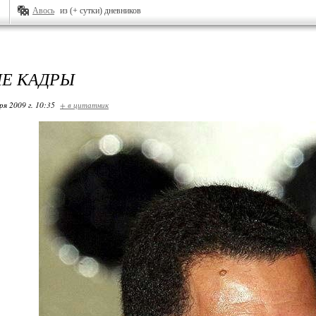
Авось
из (+ сутки) дневников
Е КАДРЫ
ря 2009 г. 10:35
+ в цитатник