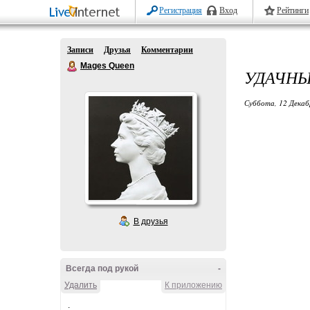
Регистрация
Вход
Рейтинги
Записи
Друзья
Комментарии
Mages Queen
УДАЧНЫ
Суббота, 12 Декаб
В друзья
Всегда под рукой
-
Удалить
К приложению
.