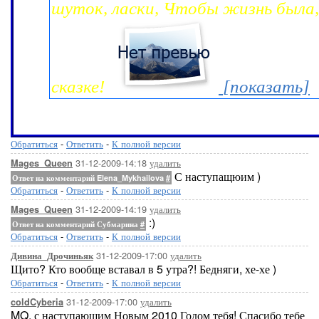
шуток, ласки, Чтобы жизнь была,
сказке!
[показать]
Обратиться
-
Ответить
-
К полной версии
31-12-2009-14:18
удалить
Mages_Queen
С наступащюим )
Ответ на комментарий Elena_Mykhailova
#
Обратиться
-
Ответить
-
К полной версии
31-12-2009-14:19
удалить
Mages_Queen
:)
Ответ на комментарий Субмарина
#
Обратиться
-
Ответить
-
К полной версии
31-12-2009-17:00
удалить
Дивина_Дрочиньяк
Щито? Кто вообще вставал в 5 утра?! Бедняги, хе-хе )
Обратиться
-
Ответить
-
К полной версии
31-12-2009-17:00
удалить
coldCyberia
MQ, с наступающим Новым 2010 Годом тебя! Спасибо тебе