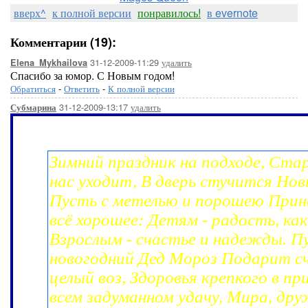
вверх^
к полной версии
понравилось!
в evernote
Комментарии (19):
31-12-2009-11:29
удалить
Elena_Mykhailova
Спасибо за юмор. С Новым годом!
Обратиться
-
Ответить
-
К полной версии
31-12-2009-13:17
удалить
Субмарина
Зимний праздник на подходе, Ста
нас уходит, В дверь стучится Нов
Пусть с метелью и порошею Прин
всё хорошее: Детям - радость, ка
Взрослым - счастье и надежды. П
новогодний Дед Мороз Подарит с
целый воз, Здоровья крепкого в пр
всем задуманном удачу, Мира, др