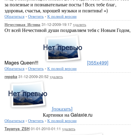
за полезные и познавательные посты ! Всех тебе благ,
здоровья, счастья, хорошей музыки и позитива! =)
Обратиться
-
Ответить
-
К полной версии
31-12-2009-19:17
удалить
Нечестивая_Истина
От всей Нечестивой души поздравляем тебя с Новым Годом,
Mages Queen!!!
[355x499]
Обратиться
-
Ответить
-
К полной версии
31-12-2009-20:52
удалить
reppka
[показать]
Картинки на Galaxie.ru
Обратиться
-
Ответить
-
К полной версии
01-01-2010-01:11
удалить
Tayanya_ZSH