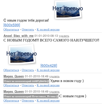
C нвым годом тебя дорогая!
[600x599]
Обратиться
-
Ответить
-
К полной версии
01-01-2010-08:13
удалить
Anoel_Stay_with_me
С НОВЫМ ГОДОМ!!! ВСЕГО САМОГО НАИЛУЧШЕГО!!
[600x428]
Обратиться
-
Ответить
-
К полной версии
01-01-2010-18:49
удалить
Mages_Queen
Удачи в новом году )
Ответ на комментарий coldCyberia
#
Обратиться
-
Ответить
-
К полной версии
01-01-2010-18:49
удалить
Mages_Queen
С новым годом )
Ответ на комментарий Нечестивая_Истина
#
Обратиться
-
Ответить
-
К полной версии