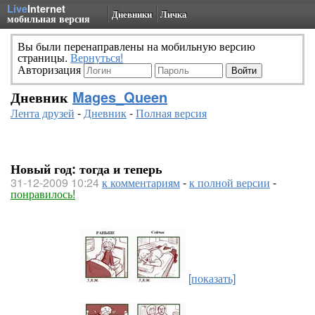
Live
Internet
Дневники
Личка
мобильная версия
Вы были перенаправлены на мобильную версию
страницы.
Вернуться!
Авторизация
Дневник
Mages_Queen
Лента друзей
-
Дневник
-
Полная версия
Новый год: тогда и теперь
31-12-2009 10:24
к комментариям
-
к полной версии
-
понравилось!
[показать]