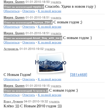
01-01-2010-18:50
удалить
Mages_Queen
Спасибо. Удачи в новом году )
Ответ на комментарий reppka
#
Обратиться
-
Ответить
-
К полной версии
01-01-2010-18:51
удалить
Mages_Queen
С новым годом ;)
Ответ на комментарий Tayanya_ZSH
#
Обратиться
-
Ответить
-
К полной версии
01-01-2010-18:51
удалить
Mages_Queen
С новым годом :)
Ответ на комментарий Anoel_Stay_with_me
#
Обратиться
-
Ответить
-
К полной версии
01-01-2010-19:02
удалить
Астронель
С Новым Годом!
[381x468]
Обратиться
-
Ответить
-
К полной версии
01-01-2010-19:15
удалить
Mages_Queen
С новым годом :)
Ответ на комментарий Астронель
#
Обратиться
-
Ответить
-
К полной версии
04-01-2010-19:32
удалить
Влад_Дунаев
Клёво :))) С Новым 2010 годом :)))