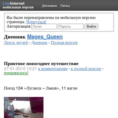
Live
Internet
Дневники
Личка
мобильная версия
Вы были перенаправлены на мобильную версию
страницы.
Вернуться!
Авторизация
Дневник
Mages_Queen
Лента друзей
-
Дневник
-
Полная версия
Приятное новогоднее путешествие
07-01-2010 10:21
к комментариям
-
к полной версии
-
понравилось!
Поезд 134 «Луганск – Львов», 11 вагон