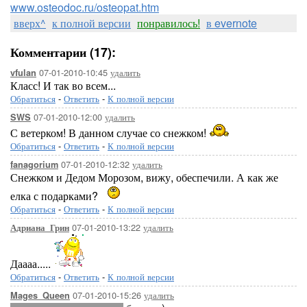
www.osteodoc.ru/osteopat.htm
вверх^
к полной версии
понравилось!
в evernote
Комментарии (17):
07-01-2010-10:45
удалить
vfulan
Класс! И так во всем...
Обратиться
-
Ответить
-
К полной версии
07-01-2010-12:00
удалить
SWS
С ветерком! В данном случае со снежком!
Обратиться
-
Ответить
-
К полной версии
07-01-2010-12:32
удалить
fanagorium
Снежком и Дедом Морозом, вижу, обеспечили. А как же
елка с подарками?
Обратиться
-
Ответить
-
К полной версии
07-01-2010-13:22
удалить
Адриана_Грин
Даааа.....
Обратиться
-
Ответить
-
К полной версии
07-01-2010-15:26
удалить
Mages_Queen