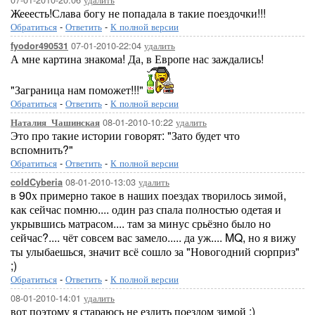
Жееесть!Слава богу не попадала в такие поездочки!!!
Обратиться
-
Ответить
-
К полной версии
07-01-2010-22:04
удалить
fyodor490531
А мне картина знакома! Да, в Европе нас заждались!
"Заграница нам поможет!!!"
Обратиться
-
Ответить
-
К полной версии
08-01-2010-10:22
удалить
Наталия_Чашинская
Это про такие истории говорят: "Зато будет что
вспомнить?"
Обратиться
-
Ответить
-
К полной версии
08-01-2010-13:03
удалить
coldCyberia
в 90х примерно такое в наших поездах творилось зимой,
как сейчас помню.... один раз спала полностью одетая и
укрывшись матрасом.... там за минус срьёзно было но
сейчас?.... чёт совсем вас замело..... да уж.... MQ, но я вижу
ты улыбаешься, значит всё сошло за "Новогодний сюрприз"
;)
Обратиться
-
Ответить
-
К полной версии
08-01-2010-14:01
удалить
вот поэтому я стараюсь не ездить поездом зимой :)