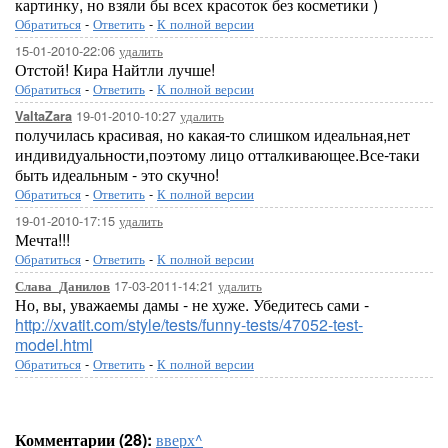
картинку, но взяли бы всех красоток без косметики )
Обратиться
-
Ответить
-
К полной версии
15-01-2010-22:06
удалить
Отстой! Кира Найтли лучше!
Обратиться
-
Ответить
-
К полной версии
19-01-2010-10:27
удалить
ValtaZara
получилась красивая, но какая-то слишком идеальная,нет
индивидуальности,поэтому лицо отталкивающее.Все-таки
быть идеальным - это скучно!
Обратиться
-
Ответить
-
К полной версии
19-01-2010-17:15
удалить
Мечта!!!
Обратиться
-
Ответить
-
К полной версии
17-03-2011-14:21
удалить
Слава_Данилов
Но, вы, уважаемы дамы - не хуже. Убедитесь сами -
http://xvatit.com/style/tests/funny-tests/47052-test-
model.html
Обратиться
-
Ответить
-
К полной версии
Комментарии (28):
вверх^