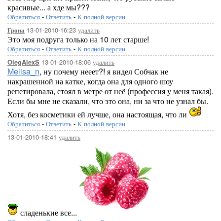
красивые... а хде мы???
Обратиться
-
Ответить
-
К полной версии
13-01-2010-16:23
удалить
Грона
Это моя подруга только на 10 лет старше!
Обратиться
-
Ответить
-
К полной версии
13-01-2010-18:06
удалить
OlegAlexS
Melisa_n
, ну почему нееет?! я видел Собчак не
накрашенной на катке, когда она для одного шоу
репетировала, стоял в метре от неё (профессия у меня такая).
Если бы мне не сказали, что это она, ни за что не узнал бы.
Хотя, без косметики ей лучше, она настоящая, что ли
Обратиться
-
Ответить
-
К полной версии
13-01-2010-18:41
удалить
сладенькие все...