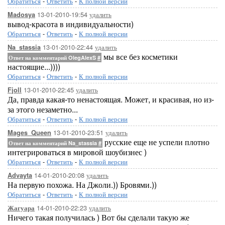
Обратиться
-
Ответить
-
К полной версии
13-01-2010-19:54
удалить
Madosya
вывод-красота в индивидуальности)
Обратиться
-
Ответить
-
К полной версии
13-01-2010-22:44
удалить
Na_stassia
мы все без косметики
Ответ на комментарий OlegAlexS
#
настоящие...))))
Обратиться
-
Ответить
-
К полной версии
13-01-2010-22:45
удалить
Fjoll
Да, правда какая-то ненастоящая. Может, и красивая, но из-
за этого незаметно...
Обратиться
-
Ответить
-
К полной версии
13-01-2010-23:51
удалить
Mages_Queen
русские еще не успели плотно
Ответ на комментарий Na_stassia
#
интегрироваться в мировой шоубизнес )
Обратиться
-
Ответить
-
К полной версии
14-01-2010-20:08
удалить
Advayta
На первую похожа. На Джоли.)) Бровями.))
Обратиться
-
Ответить
-
К полной версии
14-01-2010-22:23
удалить
Жагуара
Ничего такая получилась ) Вот бы сделали такую же