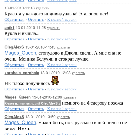
13-01-2010-11:18
удалить
Красота у каждого индивидуальна! Эталонов нет!
Обратиться
-
Ответить
-
К полной версии
13-01-2010-11:28
удалить
anik1
Кукла и вышла...
Обратиться
-
Ответить
-
К полной версии
13-01-2010-11:43
удалить
OlegAlexS
Mages_Queen
, стопудово к Джоли свели. А мне она не
очень. Моника Белуччи в стократ лучше.
Обратиться
-
Ответить
-
К полной версии
13-01-2010-12:08
удалить
xorohaia_xorohaia
НЕ плохо получилось
Обратиться
-
Ответить
-
К полной версии
13-01-2010-12:09
удалить
Mages_Queen
немного на Федерову похожа
Ответ на комментарий OlegAlexS
#
Обратиться
-
Ответить
-
К полной версии
13-01-2010-13:59
удалить
OlegAlexS
Mages_Queen
, может быть, но я русского в ней ничего не
вижу. Имхо.
Обратиться
-
Ответить
-
К полной версии