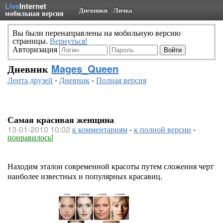
Live
Internet
Дневники
Личка
мобильная версия
Вы были перенаправлены на мобильную версию
страницы.
Вернуться!
Авторизация
Дневник
Mages_Queen
Лента друзей
-
Дневник
-
Полная версия
Самая красивая женщина
13-01-2010 10:02
к комментариям
-
к полной версии
-
понравилось!
Находим эталон современной красоты путем сложения черт
наиболее известных и популярных красавиц.