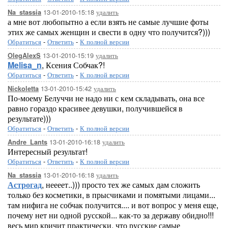
13-01-2010-15:18
удалить
Na_stassia
а мне вот любопытно а если взять не самые лучшие фоты
этих же самых женщин и свести в одну что получится?)))
Обратиться
-
Ответить
-
К полной версии
13-01-2010-15:19
удалить
OlegAlexS
Melisa_n
, Ксения Собчак?!
Обратиться
-
Ответить
-
К полной версии
13-01-2010-15:42
удалить
Nickoletta
По-моему Белуччи не надо ни с кем складывать, она все
равно гораздо красивее девушки, получившейся в
результате)))
Обратиться
-
Ответить
-
К полной версии
13-01-2010-16:18
удалить
Andre_Lants
Интересный результат!
Обратиться
-
Ответить
-
К полной версии
13-01-2010-16:18
удалить
Na_stassia
Астрогад
, неееет..))) просто тех же самых дам сложить
только без косметики, в прысчиками и помятыми лицами...
там нифига не собчак получится.... и вот вопрос у меня еще,
почему нет ни одной русской... как-то за державу обидно!!!
весь мир кричит практически, что русские самые