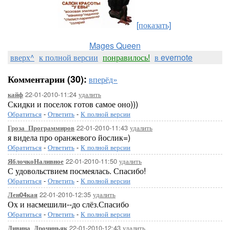
[показать]
Mages Queen
вверх^
к полной версии
понравилось!
в evernote
Комментарии (30):
вперёд»
22-01-2010-11:24
удалить
кайф
Скидки и поселок готов самое оно)))
Обратиться
-
Ответить
-
К полной версии
22-01-2010-11:43
удалить
Гроза_Программиров
я видела про оранжевого йослик=)
Обратиться
-
Ответить
-
К полной версии
22-01-2010-11:50
удалить
ЯблочкоНаливное
С удовольствием посмеялась. Спасибо!
Обратиться
-
Ответить
-
К полной версии
22-01-2010-12:35
удалить
Лен04кая
Ох и насмешили--до слёз.Спасибо
Обратиться
-
Ответить
-
К полной версии
22-01-2010-12:43
удалить
Дивина_Дрочиньяк