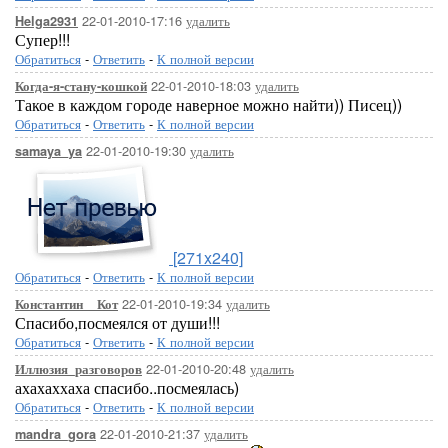
22-01-2010-17:16
удалить
Helga2931
Супер!!!
Обратиться
-
Ответить
-
К полной версии
22-01-2010-18:03
удалить
Когда-я-стану-кошкой
Такое в каждом городе наверное можно найти)) Писец))
Обратиться
-
Ответить
-
К полной версии
22-01-2010-19:30
удалить
samaya_ya
[271x240]
Обратиться
-
Ответить
-
К полной версии
22-01-2010-19:34
удалить
Константин__Кот
Спасибо,посмеялся от души!!!
Обратиться
-
Ответить
-
К полной версии
22-01-2010-20:48
удалить
Иллюзия_разговоров
ахахаххаха спасибо..посмеялась)
Обратиться
-
Ответить
-
К полной версии
22-01-2010-21:37
удалить
mandra_gora