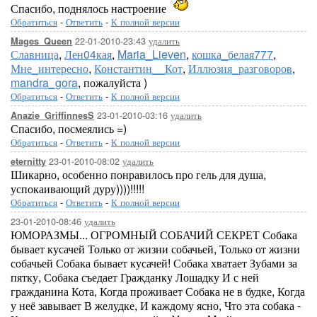
Спасибо, поднялось настроение
Обратиться
-
Ответить
-
К полной версии
22-01-2010-23:43
удалить
Mages_Queen
Славница
,
Лен04кая
,
Maria_Lieven
,
кошка_белая777
,
Мне_интересно
,
Константин__Кот
,
Иллюзия_разговоров
,
mandra_gora
, пожалуйста )
Обратиться
-
Ответить
-
К полной версии
23-01-2010-03:16
удалить
Anazie_GriffinnesS
Спасибо, посмеялись =)
Обратиться
-
Ответить
-
К полной версии
23-01-2010-08:02
удалить
eternitty
Шикарно, особенно понравилось про гель для душа,
успокаивающий дуру))))!!!!!
Обратиться
-
Ответить
-
К полной версии
23-01-2010-08:46
удалить
ЮМОРАЗМЫ... ОГРОМНЫЙ СОБАЧИЙ СЕКРЕТ Собака
бывает кусачей Только от жизни собачьей, Только от жизни
собачьей Собака бывает кусачей! Собака хватает Зубами за
пятку, Собака съедает Гражданку Лошадку И с ней
гражданина Кота, Когда проживает Собака не в будке, Когда
у неё завывает В желудке, И каждому ясно, Что эта собака -