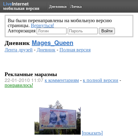
Live
Internet
Дневники
Личка
мобильная версия
Вы были перенаправлены на мобильную версию
страницы.
Вернуться!
Авторизация
Дневник
Mages_Queen
Лента друзей
-
Дневник
-
Полная версия
Рекламные маразмы
22-01-2010 11:07
к комментариям
-
к полной версии
-
понравилось!
[показать]