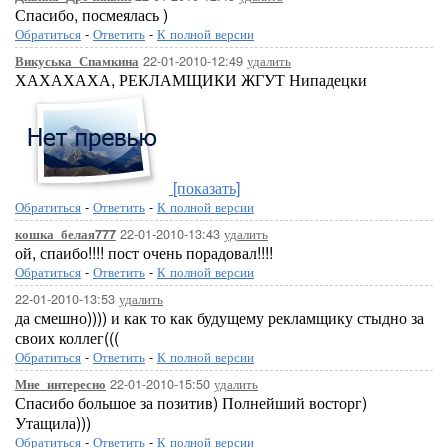
Спасибо, посмеялась )
Обратиться
-
Ответить
-
К полной версии
22-01-2010-12:49
удалить
Викуська_Спамкина
ХАХАХАХА, РЕКЛАМЩИКИ ЖГУТ Нипадецки
[показать]
Обратиться
-
Ответить
-
К полной версии
22-01-2010-13:43
удалить
кошка_белая777
ой, спаибо!!!! пост очень порадовал!!!!
Обратиться
-
Ответить
-
К полной версии
22-01-2010-13:53
удалить
да смешно)))) и как то как будущему рекламщику стыдно за
своих коллег(((
Обратиться
-
Ответить
-
К полной версии
22-01-2010-15:50
удалить
Мне_интересно
Спасибо большое за позитив) Полнейший восторг)
Утащила)))
Обратиться
-
Ответить
-
К полной версии