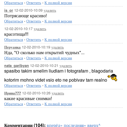
Обратиться
-
Ответить
-
К полной версии
12-02-2010-10:09
удалить
is_or
Потрясающе красиво!
Обратиться
-
Ответить
-
К полной версии
12-02-2010-10:17
удалить
красотища!!!
Обратиться
-
Ответить
-
К полной версии
12-02-2010-10:19
удалить
Перуанка
Нда, "О сколько нам открытий чудных"...
Обратиться
-
Ответить
-
К полной версии
12-02-2010-10:21
удалить
nata_garibyan
spasibo takim smelim liudiam i fotografam , blagodaria
kotorim mohno videt vsio eto ne pobivav tam realno
Обратиться
-
Ответить
-
К полной версии
12-02-2010-10:26
удалить
Ирина777
какие красивые снимки!
Обратиться
-
Ответить
-
К полной версии
Комментарии (104):
вперёд»
последняя»
вверх^