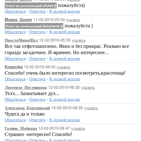
пожалуйста)
Ответ на комментарий vfulan
#
Обратиться
-
Ответить
-
К полной версии
11-02-2010-23:00
удалить
Mages_Queen
пожалуйста )
Ответ на комментарий Amymone
#
Обратиться
-
Ответить
-
К полной версии
12-02-2010-05:30
удалить
ПростоМимоШел
Все так отфотошоплено. Явно и без прикрас. Реально все
гораздо загадочнее. И мрачнее. Но интереснее...
Обратиться
-
Ответить
-
К полной версии
12-02-2010-06:02
удалить
Krasovka
Спасибо! очень было интересно посмотреть,красотища!
Обратиться
-
Ответить
-
К полной версии
12-02-2010-06:32
удалить
Людмила_Постникова
Уххх... Захватывает дух...
Обратиться
-
Ответить
-
К полной версии
12-02-2010-08:32
удалить
Александр_Березянский
Чудеса да и только
Обратиться
-
Ответить
-
К полной версии
12-02-2010-08:47
удалить
Галина_Майкова
Страшно -интересно! Спасибо!
Обратиться
-
Ответить
-
К полной версии