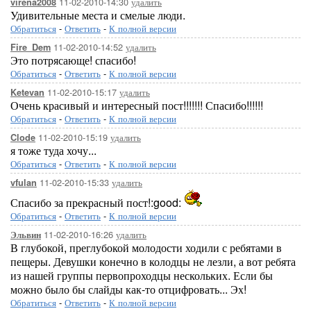
11-02-2010-14:30
удалить
virena2008
Удивительные места и смелые люди.
Обратиться
-
Ответить
-
К полной версии
11-02-2010-14:52
удалить
Fire_Dem
Это потрясающе! спасибо!
Обратиться
-
Ответить
-
К полной версии
11-02-2010-15:17
удалить
Ketevan
Очень красивый и интересный пост!!!!!!! Спасибо!!!!!!
Обратиться
-
Ответить
-
К полной версии
11-02-2010-15:19
удалить
Clode
я тоже туда хочу...
Обратиться
-
Ответить
-
К полной версии
11-02-2010-15:33
удалить
vfulan
Спасибо за прекрасный пост!:good:
Обратиться
-
Ответить
-
К полной версии
11-02-2010-16:26
удалить
Эльвин
В глубокой, преглубокой молодости ходили с ребятами в
пещеры. Девушки конечно в колодцы не лезли, а вот ребята
из нашей группы первопроходцы нескольких. Если бы
можно было бы слайды как-то отцифровать... Эх!
Обратиться
-
Ответить
-
К полной версии