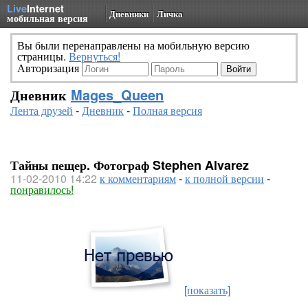
Live
Internet
Дневники
Личка
мобильная версия
Вы были перенаправлены на мобильную версию
страницы.
Вернуться!
Авторизация
Дневник
Mages_Queen
Лента друзей
-
Дневник
-
Полная версия
Тайны пещер. Фотограф Stephen Alvarez
11-02-2010 14:22
к комментариям
-
к полной версии
-
понравилось!
[показать]