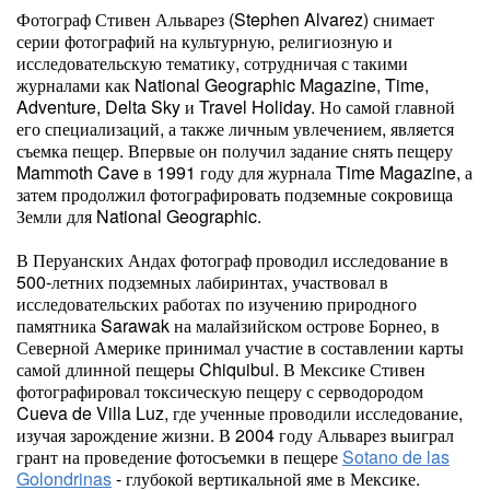
Фотограф Стивен Альварез (Stephen Alvarez) снимает
серии фотографий на культурную, религиозную и
исследовательскую тематику, сотрудничая с такими
журналами как National Geographic Magazine, Time,
Adventure, Delta Sky и Travel Holiday. Но самой главной
его специализаций, а также личным увлечением, является
съемка пещер. Впервые он получил задание снять пещеру
Mammoth Cave в 1991 году для журнала Time Magazine, а
затем продолжил фотографировать подземные сокровища
Земли для National Geographic.
В Перуанских Андах фотограф проводил исследование в
500-летних подземных лабиринтах, участвовал в
исследовательских работах по изучению природного
памятника Sarawak на малайзийском острове Борнео, в
Северной Америке принимал участие в составлении карты
самой длинной пещеры Chiquibul. В Мексике Стивен
фотографировал токсическую пещеру с серводородом
Cueva de Villa Luz, где ученные проводили исследование,
изучая зарождение жизни. В 2004 году Альварез выиграл
грант на проведение фотосъемки в пещере
Sotano de las
Golondrinas
- глубокой вертикальной яме в Мексике.