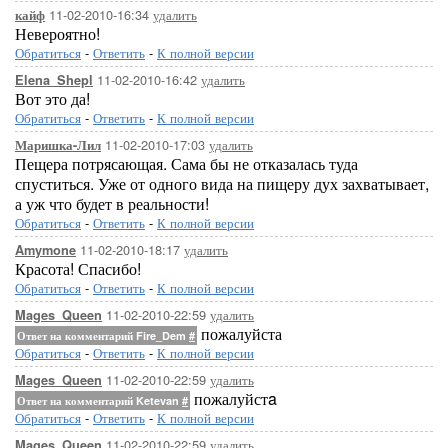
11-02-2010-16:34
удалить
кайф
Невероятно!
Обратиться
-
Ответить
-
К полной версии
11-02-2010-16:42
удалить
Elena_Shepl
Вот это да!
Обратиться
-
Ответить
-
К полной версии
11-02-2010-17:03
удалить
Маришка-Лил
Пещера потрясающая. Сама бы не отказалась туда
спуститься. Уже от одного вида на пищеру дух захватывает,
а уж что будет в реальности!
Обратиться
-
Ответить
-
К полной версии
11-02-2010-18:17
удалить
Amymone
Красота! Спасибо!
Обратиться
-
Ответить
-
К полной версии
11-02-2010-22:59
удалить
Mages_Queen
пожалуйста
Ответ на комментарий Fire_Dem
#
Обратиться
-
Ответить
-
К полной версии
11-02-2010-22:59
удалить
Mages_Queen
пожалуйстa
Ответ на комментарий Ketevan
#
Обратиться
-
Ответить
-
К полной версии
11-02-2010-22:59
удалить
Mages_Queen