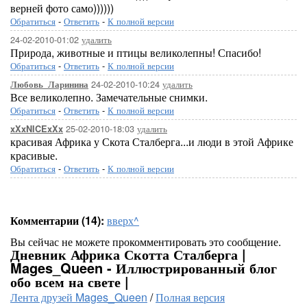
верней фото само))))))
Обратиться
-
Ответить
-
К полной версии
24-02-2010-01:02
удалить
Природа, животные и птицы великолепны! Спасибо!
Обратиться
-
Ответить
-
К полной версии
24-02-2010-10:24
удалить
Любовь_Ларинина
Все великолепно. Замечательные снимки.
Обратиться
-
Ответить
-
К полной версии
25-02-2010-18:03
удалить
xXxNICExXx
красивая Африка у Скота Сталберга...и люди в этой Африке
красивые.
Обратиться
-
Ответить
-
К полной версии
Комментарии (14):
вверх^
Вы сейчас не можете прокомментировать это сообщение.
Дневник Африка Скотта Сталберга |
Mages_Queen - Иллюстрированный блог
обо всем на свете |
Лента друзей Mages_Queen
/
Полная версия