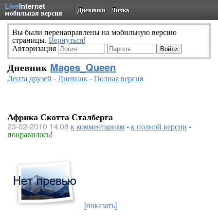
Live
Internet
Дневники
Личка
мобильная версия
Вы были перенаправлены на мобильную версию
страницы.
Вернуться!
Авторизация
Дневник
Mages_Queen
Лента друзей
-
Дневник
-
Полная версия
Африка Скотта Сталберга
23-02-2010 14:08
к комментариям
-
к полной версии
-
понравилось!
[показать]