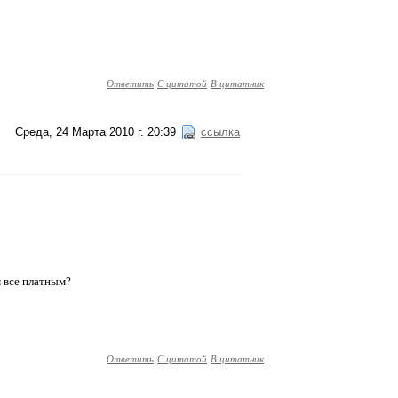
Ответить
С цитатой
В цитатник
Среда, 24 Марта 2010 г. 20:39
ссылка
м все платным?
Ответить
С цитатой
В цитатник