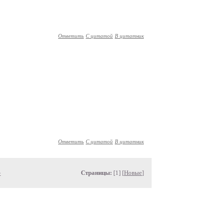
Ответить
С цитатой
В цитатник
Ответить
С цитатой
В цитатник
»
Страницы:
[1] [
Новые
]