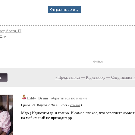
ет, блоги, IT
те
« Пред. запись
—
К дневнику
—
След. запись 
ь
Eddy_Bruni
обратиться по имени
Среда, 24 Марта 2010 г. 12:21 (
ссылка
)
Мдо.) Идиотизм да и только. И самое плохое, что зарегистрироват
на мобильный не приходит.рр.