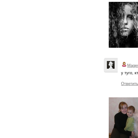
Mage
у туго, 
Ответит