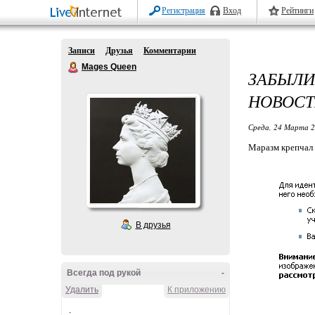
Регистрация
Вход
Рейтинги
Записи
Друзья
Комментарии
Mages Queen
ЗАБЫЛ
НОВОС
Среда, 24 Марта 2
Маразм крепчал
В друзья
Всегда под рукой
-
Удалить
К приложению
.