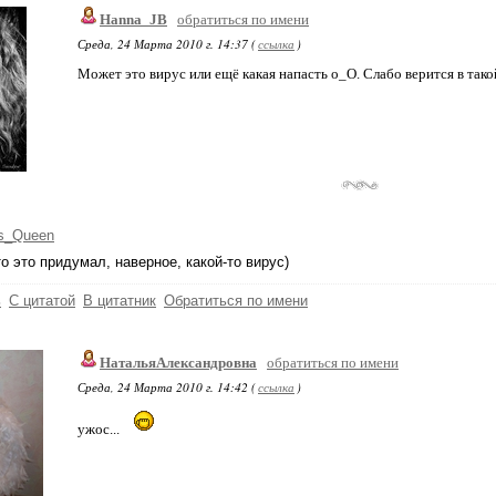
Hanna_JB
обратиться по имени
Среда, 24 Марта 2010 г. 14:37 (
ссылка
)
Может это вирус или ещё какая напасть о_О. Слабо верится в такой
s_Queen
кто это придумал, наверное, какой-то вирус)
ь
С цитатой
В цитатник
Обратиться по имени
НатальяАлександровна
обратиться по имени
Среда, 24 Марта 2010 г. 14:42 (
ссылка
)
ужос...