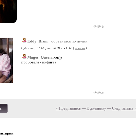
Eddy_Bruni
обратиться по имени
Суббота, 27 Марта 2010 г. 11:18 (
ссылка
)
Mages_Queen
, кэп))
пробовала - нифига)
« Пред. запись
—
К дневнику
—
След. запись 
ь
ентарий: