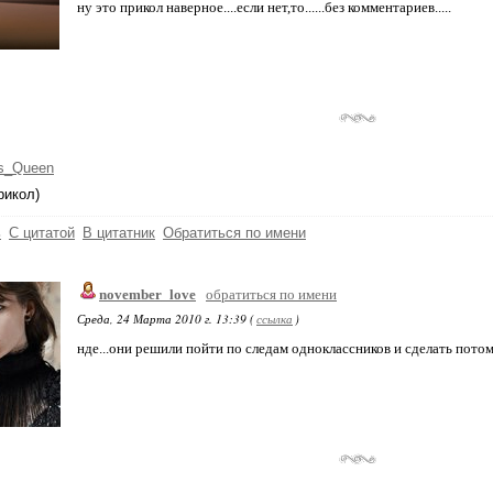
ну это прикол наверное....если нет,то......без комментариев.....
s_Queen
рикол)
ь
С цитатой
В цитатник
Обратиться по имени
november_love
обратиться по имени
Среда, 24 Марта 2010 г. 13:39 (
ссылка
)
нде...они решили пойти по следам одноклассников и сделать пото