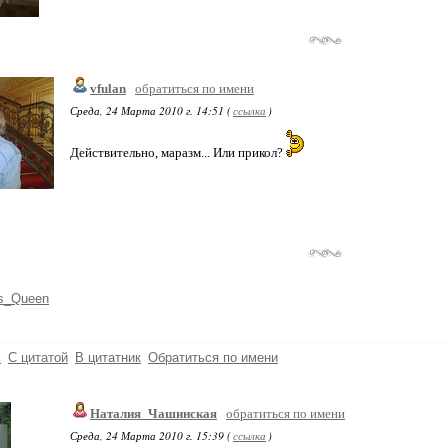
vfulan
обратиться по имени
Среда, 24 Марта 2010 г. 14:51 (
ссылка
)
Действительно, маразм... Или прикол?
s_Queen
ь
С цитатой
В цитатник
Обратиться по имени
Наталия_Чашинская
обратиться по имени
Среда, 24 Марта 2010 г. 15:39 (
ссылка
)