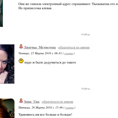
Они же сначала электронный адрес спрашивают. Указываешь его и в
Но приписочка клевая.
Лизочка_Медведева
обратиться по имени
Четверг, 25 Марта 2010 г. 06:41 (
ссылка
)
надо ж было додуматься до такого
Anna_Una
обратиться по имени
Пятница, 26 Марта 2010 г. 15:46 (
ссылка
)
Удивляюсь им все больше и больше!