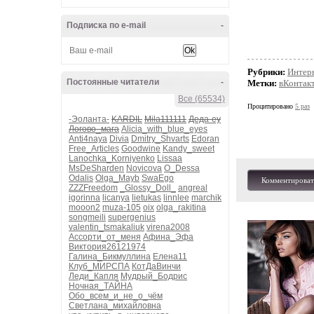
Подписка по e-mail
-
Рубрики:
Интерн
Постоянные читатели
-
Метки:
вКонтак
Все (65534)
Процитировано
5 раз
-Эоланта-
KARDIL
Mila111111
Деда-еу
Логово_мага
Alicia_with_blue_eyes
Anti4naya
Divia
Dmitry_Shvarts
Edoran
Free_Articles
Goodwine
Kandy_sweet
Lanochka_Korniyenko
Lissaa
MsDeSharden
Novicova
O_Dessa
Odalis
Olga_Mayb
SwaEgo
Комментироват
ZZZFreedom
_Glossy_Doll_
angreal
igorinna
licanya
lietukas
linnlee
marchik
mooon2
muza-105
oix
olga_rakitina
songmeili
supergenius
valentin_tsmakaliuk
virena2008
Ассорти_от_меня
Афина_Эфа
Виктория26121974
Галина_Бикмуллина
Елена11
Клуб_МИРСПА
КотДаВинчи
Леди_Капля
Мудрый_Бодрис
Ночная_ТАЙНА
Обо_всем_и_не_о_чём
Светлана_михайловна