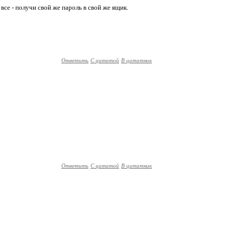
се - получи свой же пароль в свой же ящик.
Ответить
С цитатой
В цитатник
Ответить
С цитатой
В цитатник