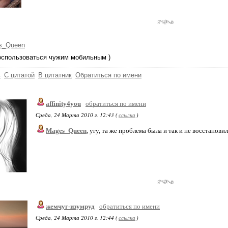
s_Queen
оспользоваться чужим мобильным )
ь
С цитатой
В цитатник
Обратиться по имени
affinity4you
обратиться по имени
Среда, 24 Марта 2010 г. 12:43 (
ссылка
)
Mages_Queen
, угу, та же проблема была и так и не восстановили.
жемчуг-изумруд
обратиться по имени
Среда, 24 Марта 2010 г. 12:44 (
ссылка
)