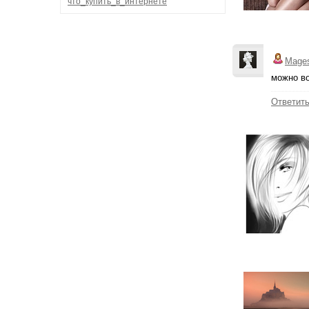
что_купить_в_интернете
Mage
можно в
Ответит