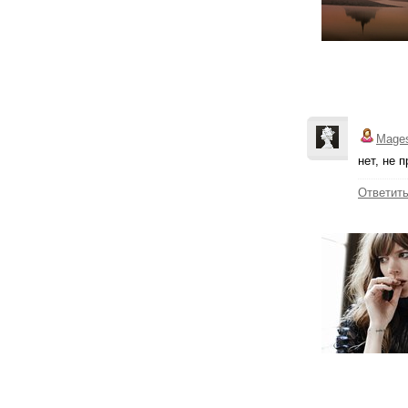
Mage
нет, не п
Ответит