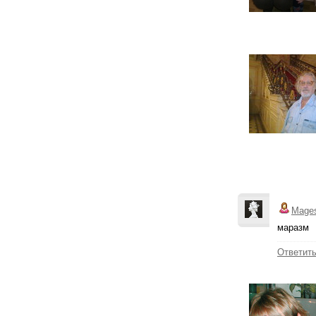
Mage
маразм
Ответит