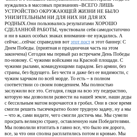
нуждались в массовых признаниях--ВСЕГО ЛИШЬ
УСТРОЙСТВО ОКРУЖАЮЩЕЙ ЖИЗНИ НЕ БЫЛО
УНИЗИТЕЛЬНЫМ НИ ДЛЯ НИХ НИ ДЛЯ ИХ
РОДНЫХ.Они пользовались результатами ХОРОШО
СДЕЛАННОЙ РАБОТЫ, чувствовали себя самодостаточно
и ни в каких особых знаках внимания--не нуждались. А
сейчас...сейчас справедлив вот
этот пост
и этот баннер: С
Днем Победы. (приятная и праздничная часть на этом
закончена) Сегодня мы первый раз встречаем День Победы
по-новому. С чужими войсками на Красной площади. С
чужими рылами, командующими парадом. Без армии, без
страны, без будущего. Без чести и даже без ее видимости, с
чужим харчком по всей морде. То есть – в полном
соответствии со своим поведением. Мы полностью
заслужили все это. Сегодня, глядя на всю эту педерастию,
которую мы дозволили развести на нашей земле, наши деды
с бессильным матом ворочаются в гробах. Они в свое время
смогли решить тысячекратно более трудную задачу, ну а мы
– что ж, сами видите, чего смогли достичь мы. Мы сумели
просрать великую страну, оставленную нам Победителями.
Мы позволили втоптать в гавно все, что было им дорого,
все, за что они сполна расплатились потом и кровью. Мы