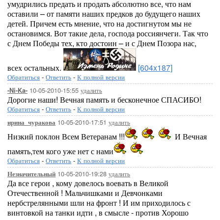
умудрились предать и продать абсолютно все, что нам
оставили – от памяти наших предков до будущего наших
детей. Причем есть мнение, что на достигнутом мы не
остановимся. Вот такие дела, господа россиянчеги. Так что
с Днем Победы тех, кто достоин – и с Днем Позора нас,
всех остальных.
[604x187]
Обратиться
-
Ответить
-
К полной версии
10-05-2010-15:55
удалить
-Ni-Ka-
Дорогие наши! Вечная память и бесконечное СПАСИБО!
Обратиться
-
Ответить
-
К полной версии
10-05-2010-17:51
удалить
ирина_чуракова
Низкий поклон Всем Ветеранам !!!
И Вечная
память,тем кого уже нет с нами
Обратиться
-
Ответить
-
К полной версии
10-05-2010-19:28
удалить
Незначительный
Да все герои , кому довелось воевать в Великой
Отечественной ! Мальчишками и Девчонками
нербстрелянными шли на фронт ! И им приходилось с
винтовкой на танки идти , в смысле - против Хорошо