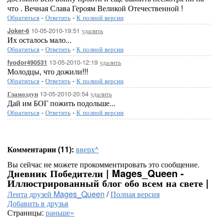
что . Вечная Слава Героям Великой Отечественной !
Обратиться
-
Ответить
-
К полной версии
10-05-2010-19:51
удалить
Joker-6
Их осталось мало...
Обратиться
-
Ответить
-
К полной версии
13-05-2010-12:19
удалить
fyodor490531
Молодцы, что дожили!!!
Обратиться
-
Ответить
-
К полной версии
13-05-2010-20:54
удалить
Гламоздун
Дай им БОГ пожить подольше...
Обратиться
-
Ответить
-
К полной версии
Комментарии (11):
вверх^
Вы сейчас не можете прокомментировать это сообщение.
Дневник Победители | Mages_Queen -
Иллюстрированный блог обо всем на свете |
Лента друзей Mages_Queen
/
Полная версия
Добавить в друзья
Страницы:
раньше»