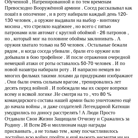
Обученной , Натренированной и по тем временам
Превосходно Вооружённой армиии . Сосед рассказывал как
пошёл в ополчение , и в роту набирали каждый день 120-
130 человек , а оружие выдавали на выбор - винтовку
мосина , что стреляло надёжнее , но всего с пятью
патронами или автомат с круглой обоймой - 26 патронов ,
но , который мог на половине обоймы заклинивать . А
оружия хватало только на 50 человек . Остальные бежали
рядом , и когда соседа убивали , брали его оружие или
добывали в бою трофейное . И после отражения очередной
немецкой атаки от роты оставалось 50-70 человек . И по
новой назавтра набирали роту . И напрасно немцев во
многих фильмах такими лохами да придурками изображают
. Они были очень сильным врагом , тренировались лет
десять перед войной . И побеждали мы их скорее вопреки
всему и всякой логике .Не смотря на то , что 80 %
командирского состава нашей армии было уничтожено ещё
до начала войны , и даже создателей Легендарной Катюши
умудрились по доносу расстрелять ! А Люди Просто
Отдавали Свои Жизни Защищали Отчизну и Сражались за
Родину . И Всем 26-и миллионам надо награды
присваивать , а не только тем , кому посчастливилось
достойно всю войну пройти и ещё выжить несмотря ни на