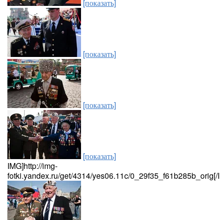
[показать]
[показать]
[показать]
[показать]
IMG]http://img-
fotki.yandex.ru/get/4314/yes06.11c/0_29f35_f61b285b_orig[