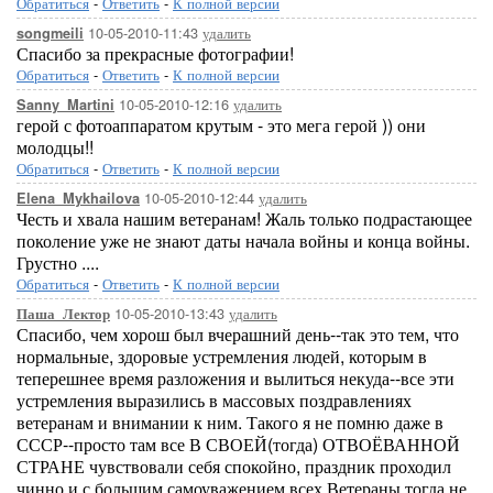
Обратиться
-
Ответить
-
К полной версии
10-05-2010-11:43
удалить
songmeili
Спасибо за прекрасные фотографии!
Обратиться
-
Ответить
-
К полной версии
10-05-2010-12:16
удалить
Sanny_Martini
герой с фотоаппаратом крутым - это мега герой )) они
молодцы!!
Обратиться
-
Ответить
-
К полной версии
10-05-2010-12:44
удалить
Elena_Mykhailova
Честь и хвала нашим ветеранам! Жаль только подрастающее
поколение уже не знают даты начала войны и конца войны.
Грустно ....
Обратиться
-
Ответить
-
К полной версии
10-05-2010-13:43
удалить
Паша_Лектор
Спасибо, чем хорош был вчерашний день--так это тем, что
нормальные, здоровые устремления людей, которым в
теперешнее время разложения и вылиться некуда--все эти
устремления выразились в массовых поздравлениях
ветеранам и внимании к ним. Такого я не помню даже в
СССР--просто там все В СВОЕЙ(тогда) ОТВОЁВАННОЙ
СТРАНЕ чувствовали себя спокойно, праздник проходил
чинно и с большим самоуважением всех.Ветераны тогда не