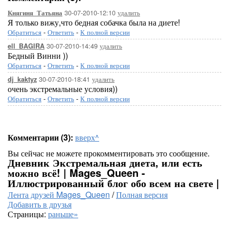
30-07-2010-12:10
удалить
Княгиня_Татьяна
Я только вижу,что бедная собачка была на диете!
Обратиться
-
Ответить
-
К полной версии
30-07-2010-14:49
удалить
ell_BAGIRA
Бедный Винни ))
Обратиться
-
Ответить
-
К полной версии
30-07-2010-18:41
удалить
dj_kaktyz
очень экстремальные условия))
Обратиться
-
Ответить
-
К полной версии
Комментарии (3):
вверх^
Вы сейчас не можете прокомментировать это сообщение.
Дневник Экстремальная диета, или есть
можно всё! | Mages_Queen -
Иллюстрированный блог обо всем на свете |
Лента друзей Mages_Queen
/
Полная версия
Добавить в друзья
Страницы:
раньше»