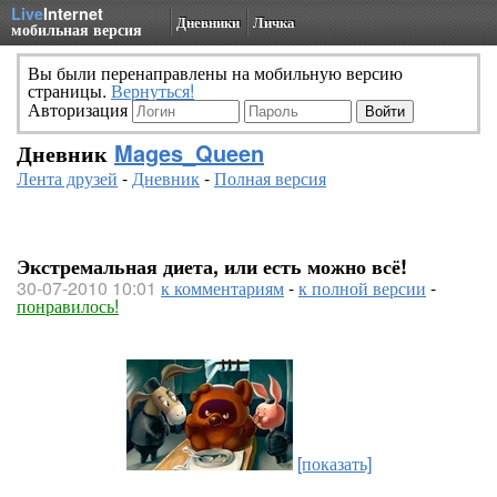
Live
Internet
Дневники
Личка
мобильная версия
Вы были перенаправлены на мобильную версию
страницы.
Вернуться!
Авторизация
Дневник
Mages_Queen
Лента друзей
-
Дневник
-
Полная версия
Экстремальная диета, или есть можно всё!
30-07-2010 10:01
к комментариям
-
к полной версии
-
понравилось!
[показать]