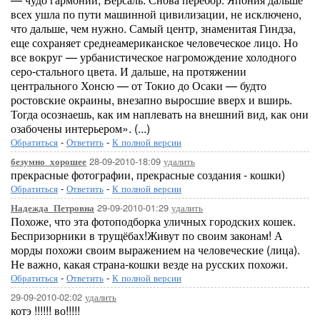
всех ушла по пути машинной цивилизации, не исключено,
что дальше, чем нужно. Самый центр, знаменитая Гиндза,
еще сохраняет среднеамериканское человеческое лицо. Но
все вокруг — урбанистическое нагромождение холодного
серо-стального цвета. И дальше, на протяжении
центрального Хонсю — от Токио до Осаки — будто
ростовские окраины, внезапно выросшие вверх и вширь.
Тогда осознаешь, как им наплевать на внешний вид, как они
озабочены интерьером». (...)
Обратиться
-
Ответить
-
К полной версии
28-09-2010-18:09
удалить
безумно_хорошее
прекрасные фотографии, прекрасные создания - кошки)
Обратиться
-
Ответить
-
К полной версии
29-09-2010-01:29
удалить
Надежда_Петровна
Похоже, что эта фотоподборка уличных городских кошек.
Беспризорники в трущёбах!Живут по своим законам! А
морды похожи своим выражением на человеческие (лица).
Не важно, какая страна-кошки везде на русских похожи.
Обратиться
-
Ответить
-
К полной версии
29-09-2010-02:02
удалить
котэ !!!!!! во!!!!!