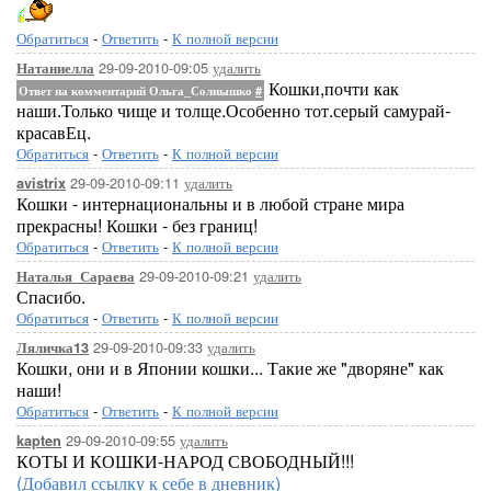
Обратиться
-
Ответить
-
К полной версии
29-09-2010-09:05
удалить
Натаниелла
Кошки,почти как
Ответ на комментарий Ольга_Солнышко
#
наши.Только чище и толще.Особенно тот.серый самурай-
красавЕц.
Обратиться
-
Ответить
-
К полной версии
29-09-2010-09:11
удалить
avistrix
Кошки - интернациональны и в любой стране мира
прекрасны! Кошки - без границ!
Обратиться
-
Ответить
-
К полной версии
29-09-2010-09:21
удалить
Наталья_Сараева
Спасибо.
Обратиться
-
Ответить
-
К полной версии
29-09-2010-09:33
удалить
Ляличка13
Кошки, они и в Японии кошки... Такие же "дворяне" как
наши!
Обратиться
-
Ответить
-
К полной версии
29-09-2010-09:55
удалить
kapten
КОТЫ И КОШКИ-НАРОД СВОБОДНЫЙ!!!
(Добавил ссылку к себе в дневник)