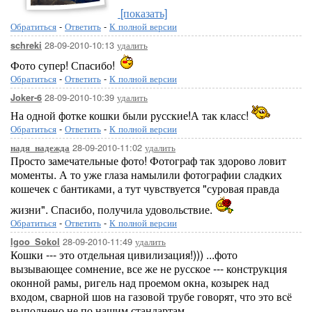
[показать]
Обратиться
-
Ответить
-
К полной версии
28-09-2010-10:13
удалить
schreki
Фото супер! Спасибо!
Обратиться
-
Ответить
-
К полной версии
28-09-2010-10:39
удалить
Joker-6
На одной фотке кошки были русские!А так класс!
Обратиться
-
Ответить
-
К полной версии
28-09-2010-11:02
удалить
надя_надежда
Просто замечательные фото! Фотограф так здорово ловит
моменты. А то уже глаза намылили фотографии сладких
кошечек с бантиками, а тут чувствуется "суровая правда
жизни". Спасибо, получила удовольствие.
Обратиться
-
Ответить
-
К полной версии
28-09-2010-11:49
удалить
Igoo_Sokol
Кошки --- это отдельная цивилизация!))) ...фото
вызывающее сомнение, все же не русское --- конструкция
оконной рамы, ригель над проемом окна, козырек над
входом, сварной шов на газовой трубе говорят, что это всё
выполнено не по нашим стандартам...