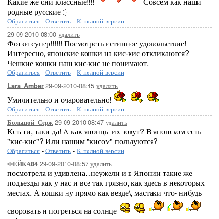
Какие же они классные!!!!
Совсем как наши
родные русские :)
Обратиться
-
Ответить
-
К полной версии
29-09-2010-08:00
удалить
Фотки супер!!!!!! Посмотреть истинное удовольствие!
Интересно, японские кошки на кис-кис откликаются?
Чешкие кошки наш кис-кис не понимают.
Обратиться
-
Ответить
-
К полной версии
29-09-2010-08:45
удалить
Lara_Amber
Умилительно и очаровательно!
Обратиться
-
Ответить
-
К полной версии
29-09-2010-08:47
удалить
Большой_Серж
Кстати, таки да! А как японцы их зовут? В японском есть
"кис-кис"? Или нашим "кисом" пользуются?
Обратиться
-
Ответить
-
К полной версии
29-09-2010-08:57
удалить
ФЕЙКА84
посмотрела и удивлена...неужели и в Японии такие же
подъезды как у нас и все так грязно, как здесь в некоторых
местах. А кошки ну прямо как везде\, мастаки что- нибудь
своровать и погреться на солнце