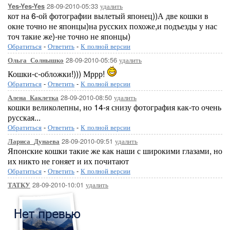
28-09-2010-05:33
удалить
Yes-Yes-Yes
кот на 6-ой фотографии вылетый японец))А две кошки в
окне точно не японцы)на русских похоже,и подъезды у нас
точ такие же)-не точно не японцы)
Обратиться
-
Ответить
-
К полной версии
28-09-2010-05:56
удалить
Ольга_Солнышко
Кошки-с-обложки!))) Мррр!
Обратиться
-
Ответить
-
К полной версии
28-09-2010-08:50
удалить
Алена_Каклетка
кошки великолепны, но 14-я снизу фотография как-то очень
русская...
Обратиться
-
Ответить
-
К полной версии
28-09-2010-09:51
удалить
Лариса_Дунаева
Японские кошки такие же как наши с широкими глазами, но
их никто не гоняет и их почитают
Обратиться
-
Ответить
-
К полной версии
28-09-2010-10:01
удалить
ТАТКУ