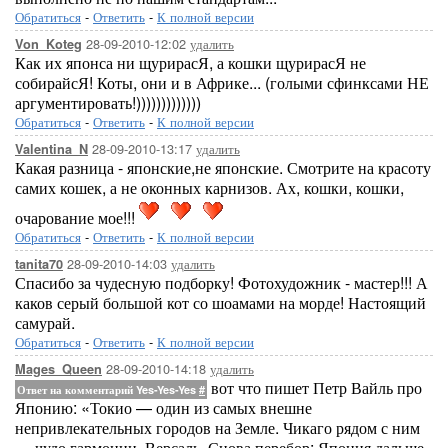
Обратиться
-
Ответить
-
К полной версии
28-09-2010-12:02
удалить
Von_Koteg
Как их японса ни щурирасЯ, а кошки щурирасЯ не
собирайсЯ! Коты, они и в Африке... (голыми сфинксами НЕ
аргументировать!)))))))))))))
Обратиться
-
Ответить
-
К полной версии
28-09-2010-13:17
удалить
Valentina_N
Какая разница - японские,не японские. Смотрите на красоту
самих кошек, а не оконных карнизов. Ах, кошки, кошки,
очарование мое!!!
Обратиться
-
Ответить
-
К полной версии
28-09-2010-14:03
удалить
tanita70
Спасибо за чудесную подборку! Фотохудожник - мастер!!! А
каков серый большой кот со шоамами на морде! Настоящий
самурай.
Обратиться
-
Ответить
-
К полной версии
28-09-2010-14:18
удалить
Mages_Queen
вот что пишет Петр Вайль про
Ответ на комментарий Yes-Yes-Yes
#
Японию: «Токио — один из самых внешне
непривлекательных городов на Земле. Чикаго рядом с ним
— чудо гармонии, Версаль. Снова перебор: Япония дальше