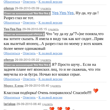
Обратиться
-
Ответить
-
К полной версии
29-09-2010-05:09
удалить
ofenya
Yes-Yes-Yes
, Ну-да, ну-да !
Ответ на комментарий Yes-Yes-Yes
#
Разрез глаз не тот.
Обратиться
-
Ответить
-
К полной версии
29-09-2010-05:15
удалить
Yes-Yes-Yes
Что "ну да ну да"?=)не поняла,что
Ответ на комментарий ofenya
#
вы хотите сказать. Я имела в виду так как кот сидит...Прям
как вылетый японец...А разрез глаз по моему у всех кошек
более менее одинаковый
Обратиться
-
Ответить
-
К полной версии
29-09-2010-05:22
удалить
ofenya
Я? Просто шучу.. Если на
Ответ на комментарий Yes-Yes-Yes
#
заднем плане нет японских лиц, то и не скажешь, что эти
мяучелы из-за бугра. Ночью все кошки серые.
Обратиться
-
Ответить
-
К полной версии
29-09-2010-05:40
удалить
Мороз_Елена
Классная подборка! Очень понравилось! Спасибо!!!!
Обратиться
-
Ответить
-
К полной версии
29-09-2010-06:40
удалить
lariskaa