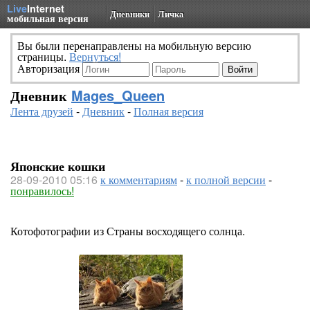
Live
Internet
Дневники
Личка
мобильная версия
Вы были перенаправлены на мобильную версию
страницы.
Вернуться!
Авторизация
Дневник
Mages_Queen
Лента друзей
-
Дневник
-
Полная версия
Японские кошки
28-09-2010 05:16
к комментариям
-
к полной версии
-
понравилось!
Котофотографии из Страны восходящего солнца.