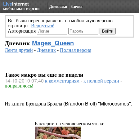
Live
Internet
Дневники
Личка
мобильная версия
Вы были перенаправлены на мобильную версию
страницы.
Вернуться!
Авторизация
Дневник
Mages_Queen
Лента друзей
-
Дневник
-
Полная версия
Такое макро вы еще не видели
14-10-2010 07:40
к комментариям
-
к полной версии
-
понравилось!
Из книги Брэндона Бролла (Brandon Broll) "Microcosmos".
Бактерии на человеческом языке