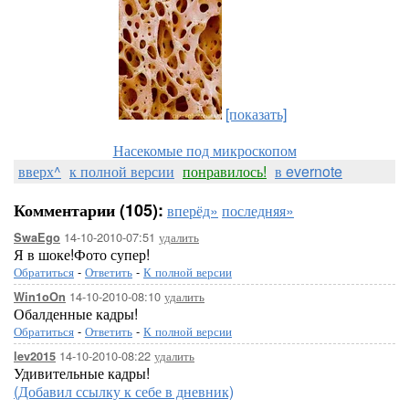
[показать]
Насекомые под микроскопом
вверх^
к полной версии
понравилось!
в evernote
Комментарии (105):
вперёд»
последняя»
14-10-2010-07:51
удалить
SwaEgo
Я в шоке!Фото супер!
Обратиться
-
Ответить
-
К полной версии
14-10-2010-08:10
удалить
Win1oOn
Обалденные кадры!
Обратиться
-
Ответить
-
К полной версии
14-10-2010-08:22
удалить
lev2015
Удивительные кадры!
(Добавил ссылку к себе в дневник)