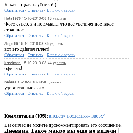
Какая аццкая клубника!-)
Обратиться
-
Ответить
-
К полной версии
15-10-2010-08:18
удалить
Hata1978
Фото супер, я и не думала, что всё увеличенное такое
страшное.
Обратиться
-
Ответить
-
К полной версии
15-10-2010-08:35
удалить
Лора65
вот это да!впечатляет!
Обратиться
-
Ответить
-
К полной версии
15-10-2010-08:44
удалить
kreziman
офигеть!
Обратиться
-
Ответить
-
К полной версии
15-10-2010-08:46
удалить
nelesa
удивительные фото
Обратиться
-
Ответить
-
К полной версии
Комментарии (105):
вперёд»
последняя»
вверх^
Вы сейчас не можете прокомментировать это сообщение.
Дневник Такое макро вы еще не видели |