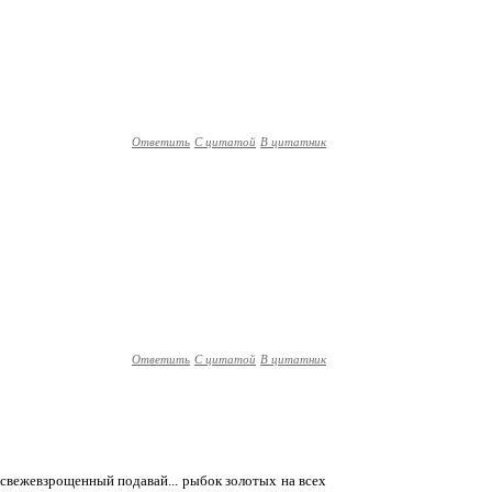
Ответить
С цитатой
В цитатник
Ответить
С цитатой
В цитатник
, свежевзрощенный подавай... рыбок золотых на всех