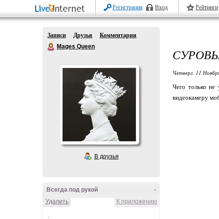
Регистрация
Вход
Рейтинги
Записи
Друзья
Комментарии
Mages Queen
СУРОВЫ
Четверг, 11 Ноябр
Чего только не
видеокамеру мо
В друзья
Всегда под рукой
-
Удалить
К приложению
.