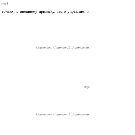
ылка
)
 только по внешнему признаку, часто управляют и
Ответить
С цитатой
В цитатник
Лорелея
Ответить
С цитатой
В цитатник