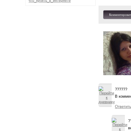
что_купить_в_интернете
Комментироват
??????
В коммен
Ответит
?
в