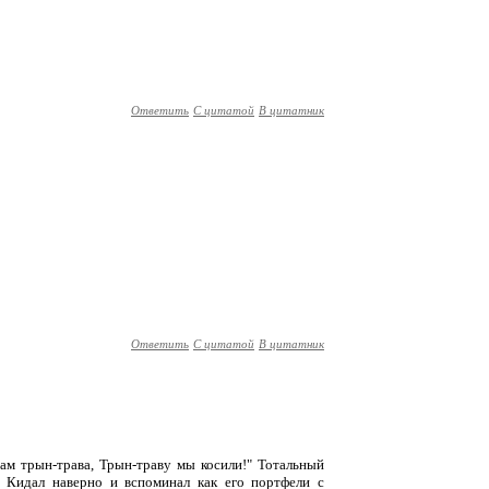
Ответить
С цитатой
В цитатник
Ответить
С цитатой
В цитатник
нам трын-трава, Трын-траву мы косили!" Тотальный
s Кидал наверно и вспоминал как его портфели с