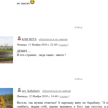
не хватит
KMI-RITA
обратиться по имени
Четверг, 11 Ноября 2010 г. 22:48 (
ссылка
)
ДЕБИЛ......
И что странно... ведь таких - много !
art_kabalaev
обратиться по имени
Пятница, 12 Ноября 2010 г. 14:46 (
ссылка
)
Весело, так мужик отмочил! А пареньку явну по барабану. "А 
симбиоз, людям стёб, парню выпивон, а босс пар спустил. p.