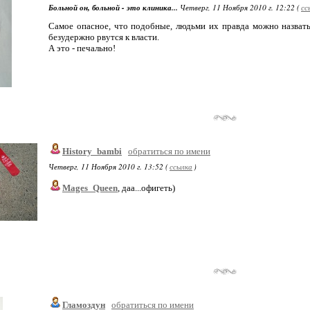
Больной он, больной - это клиника...
Четверг, 11 Ноября 2010 г. 12:22 (
сс
Самое опасное, что подобные, людьми их правда можно назвать
безудержно рвутся к власти.
А это - печально!
History_bambi
обратиться по имени
Четверг, 11 Ноября 2010 г. 13:52 (
ссылка
)
Mages_Queen
, даа...офигеть)
Гламоздун
обратиться по имени