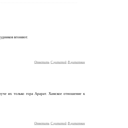
рудников вгоняют.
Ответить
С цитатой
В цитатник
круче их только гора Арарат. Хамское отношение к
Ответить
С цитатой
В цитатник