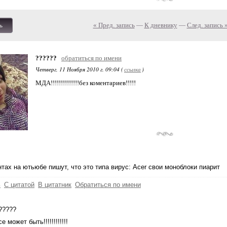
« Пред. запись
—
К дневнику
—
След. запись 
ь
??????
обратиться по имени
Четверг, 11 Ноября 2010 г. 09:04 (
ссылка
)
МДА!!!!!!!!!!!!!!без коментариев!!!!!
тах на ютьюбе пишут, что это типа вирус: Acer свои моноблоки пиарит
ь
С цитатой
В цитатник
Обратиться по имени
?????
се может быть!!!!!!!!!!!!