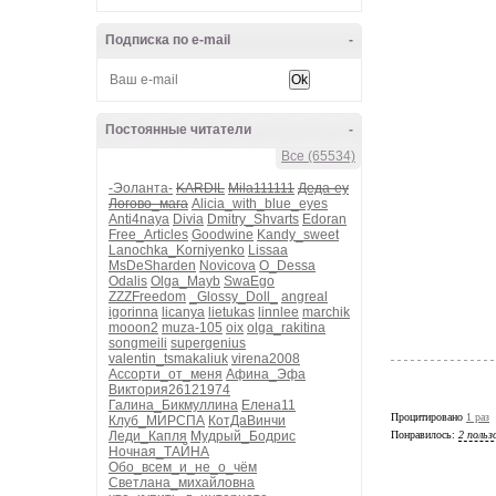
Подписка по e-mail
-
Постоянные читатели
-
Все (65534)
-Эоланта-
KARDIL
Mila111111
Деда-еу
Логово_мага
Alicia_with_blue_eyes
Anti4naya
Divia
Dmitry_Shvarts
Edoran
Free_Articles
Goodwine
Kandy_sweet
Lanochka_Korniyenko
Lissaa
MsDeSharden
Novicova
O_Dessa
Odalis
Olga_Mayb
SwaEgo
ZZZFreedom
_Glossy_Doll_
angreal
igorinna
licanya
lietukas
linnlee
marchik
mooon2
muza-105
oix
olga_rakitina
songmeili
supergenius
valentin_tsmakaliuk
virena2008
Ассорти_от_меня
Афина_Эфа
Виктория26121974
Галина_Бикмуллина
Елена11
Процитировано
1 раз
Клуб_МИРСПА
КотДаВинчи
Леди_Капля
Мудрый_Бодрис
Понравилось:
2 польз
Ночная_ТАЙНА
Обо_всем_и_не_о_чём
Светлана_михайловна