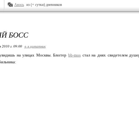
Авось
из (+ сутки) дневников
Й БОСС
я 2010 г. 09:00
+ в цитатник
 увидишь на улицах Москвы. Блоггер
bb-mos
стал на днях свидетелем душе
бильника: