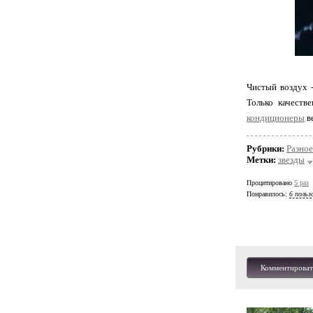
Чистый воздух -
Только качеств
кондиционеры
в
Рубрики:
Разное
Метки:
звезды
Процитировано
5 раз
Понравилось:
6 польз
Комментироват