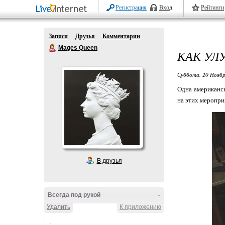
Регистрация
Вход
Рейтинги
Записи
Друзья
Комментарии
Mages Queen
КАК УЛ
Суббота, 20 Ноябр
Одна американс
на этих меропри
В друзья
Всегда под рукой
-
Удалить
К приложению
.