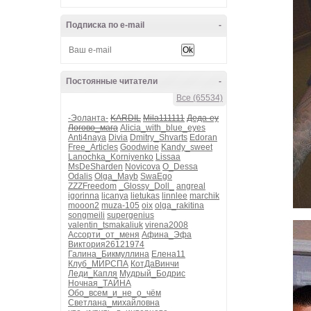
Подписка по e-mail
-
Постоянные читатели
-
Все (65534)
-Эоланта-
KARDIL
Mila111111
Деда-еу
Логово_мага
Alicia_with_blue_eyes
Anti4naya
Divia
Dmitry_Shvarts
Edoran
Free_Articles
Goodwine
Kandy_sweet
Lanochka_Korniyenko
Lissaa
MsDeSharden
Novicova
O_Dessa
Odalis
Olga_Mayb
SwaEgo
ZZZFreedom
_Glossy_Doll_
angreal
igorinna
licanya
lietukas
linnlee
marchik
mooon2
muza-105
oix
olga_rakitina
songmeili
supergenius
valentin_tsmakaliuk
virena2008
Ассорти_от_меня
Афина_Эфа
Виктория26121974
Галина_Бикмуллина
Елена11
Клуб_МИРСПА
КотДаВинчи
Леди_Капля
Мудрый_Бодрис
Ночная_ТАЙНА
Обо_всем_и_не_о_чём
Светлана_михайловна