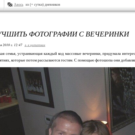
Авось
из (+ сутки) дневников
УЧШИТЬ ФОТОГРАФИИ С ВЕЧЕРИНКИ
я 2010 г. 12:47
+ в цитатник
кая семья, устраивающая каждый код массовые вечеринки, придумала интере
ятиях, которые потом рассылаются гостям. С помощью фотошопа они добавля