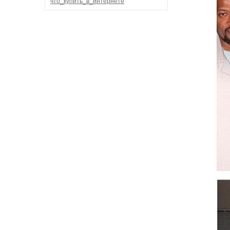
что_купить_в_интернете