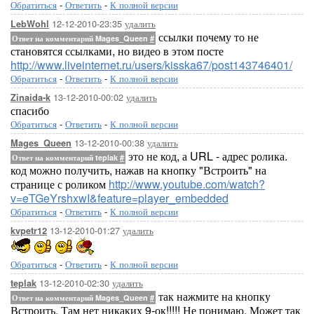
Обратиться
-
Ответить
-
К полной версии
12-12-2010-23:35
удалить
LebWohl
ссылки почему то не
Ответ на комментарий Mages_Queen
#
становятся ссылками, но видео в этом посте
http://www.liveinternet.ru/users/kisska67/post143746401/
Обратиться
-
Ответить
-
К полной версии
13-12-2010-00:02
удалить
Zinaida-k
спасибо
Обратиться
-
Ответить
-
К полной версии
13-12-2010-00:38
удалить
Mages_Queen
это не код, а URL - адрес ролика.
Ответ на комментарий teplak
#
код можно получить, нажав на кнопку "Встроить" на
странице с роликом
http://www.youtube.com/watch?
v=eTGeYrshxwI&feature=player_embedded
Обратиться
-
Ответить
-
К полной версии
13-12-2010-01:27
удалить
kvpetr12
Обратиться
-
Ответить
-
К полной версии
13-12-2010-02:30
удалить
teplak
так нажмите на кнопку
Ответ на комментарий Mages_Queen
#
Встроить. Там нет никаких 9-ок!!!!! Не понимаю. Может так