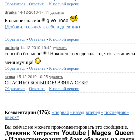
Обратиться
-
Ответить
-
К полной версии
14-12-2010-17:41
удалить
draika
Большое спасибо!!!:give_rose
(Добавил ссылку к себе в дневник)
Обратиться
-
Ответить
-
К полной версии
14-12-2010-19:42
удалить
aulireja
спасибо большое!!!!!! Наконец-то я сделала то, что заставляла
меня мучица!
Обратиться
-
Ответить
-
К полной версии
15-12-2010-10:25
удалить
аенка
СПАСИБО БОЛЬШОЕ! ВЗЯЛА СЕБЕ!
Обратиться
-
Ответить
-
К полной версии
Комментарии (176):
«первая
«назад
вперёд»
последняя»
вверх^
Вы сейчас не можете прокомментировать это сообщение.
Дневник Хитрости Youtube | Mages_Queen
- Иллюстрированный блог обо всем на свете