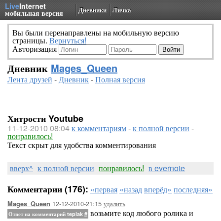
Live
Internet
Дневники
Личка
мобильная версия
Вы были перенаправлены на мобильную версию
страницы.
Вернуться!
Авторизация
Дневник
Mages_Queen
Лента друзей
-
Дневник
-
Полная версия
Хитрости Youtube
11-12-2010 08:04
к комментариям
-
к полной версии
-
понравилось!
Текст скрыт для удобства комментирования
вверх^
к полной версии
понравилось!
в evernote
Комментарии (176):
«первая
«назад
вперёд»
последняя»
12-12-2010-21:15
удалить
Mages_Queen
возьмите код любого ролика и
Ответ на комментарий teplak
#