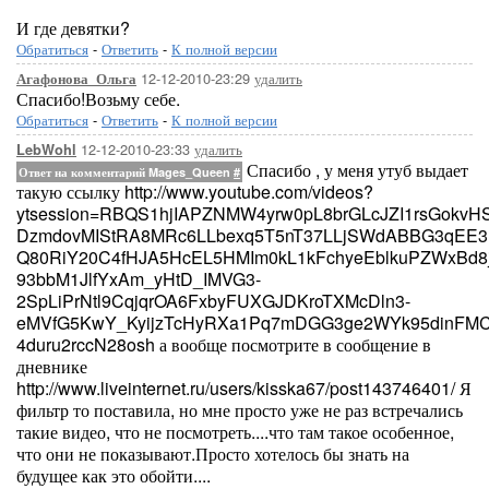
И где девятки?
Обратиться
-
Ответить
-
К полной версии
12-12-2010-23:29
удалить
Агафонова_Ольга
Спасибо!Возьму себе.
Обратиться
-
Ответить
-
К полной версии
12-12-2010-23:33
удалить
LebWohl
Спасибо , у меня утуб выдает
Ответ на комментарий Mages_Queen
#
такую ссылку http://www.youtube.com/videos?
ytsession=RBQS1hjIAPZNMW4yrw0pL8brGLcJZI1rsGok
DzmdovMIStRA8MRc6LLbexq5T5nT37LLjSWdABBG3qEE
Q80RiY20C4fHJA5HcEL5HMIm0kL1kFchyeEblkuPZWxBd8
93bbM1JlfYxAm_yHtD_IMVG3-
2SpLiPrNtl9CqjqrOA6FxbyFUXGJDKroTXMcDln3-
eMVfG5KwY_KyijzTcHyRXa1Pq7mDGG3ge2WYk95dinFMC
4duru2rccN28osh а вообще посмотрите в сообщение в
дневнике
http://www.liveinternet.ru/users/kisska67/post143746401/ Я
фильтр то поставила, но мне просто уже не раз встречались
такие видео, что не посмотреть....что там такое особенное,
что они не показывают.Просто хотелось бы знать на
будущее как это обойти....