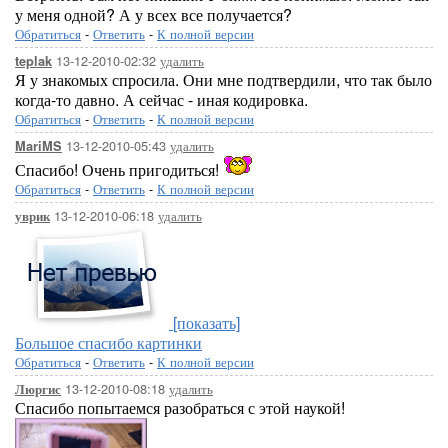
у меня одной? А у всех все получается?
Обратиться
-
Ответить
-
К полной версии
13-12-2010-02:32
удалить
teplak
Я у знакомых спросила. Они мне подтвердили, что так было
когда-то давно. А сейчас - иная кодировка.
Обратиться
-
Ответить
-
К полной версии
13-12-2010-05:43
удалить
MariMS
Спасибо! Очень пригодиться!
Обратиться
-
Ответить
-
К полной версии
13-12-2010-06:18
удалить
уврик
[показать]
Большое спасибо картинки
Обратиться
-
Ответить
-
К полной версии
13-12-2010-08:18
удалить
Люргис
Спасибо попытаемся разобраться с этой наукой!