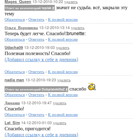
13-12-2010-10:22
удалить
Mages_Queen
значит не судьба. всё, закрыли эту
Ответ на комментарий teplak
#
тему
Обратиться
-
Ответить
-
К полной версии
13-12-2010-13:14
удалить
Ольга_Воронцова
Теперь будет легче. Спасибо!:brunette:
Обратиться
-
Ответить
-
К полной версии
13-12-2010-19:03
удалить
Udacha09
Полезная полезность! Спасибо!
(Добавил ссылку к себе в дневник)
Обратиться
-
Ответить
-
К полной версии
13-12-2010-19:23
удалить
nadia man
спасибо
Ответ на комментарий DubplatekillaZ
#
Обратиться
-
Ответить
-
К полной версии
13-12-2010-19:47
удалить
Диманш
Спасибо!
Обратиться
-
Ответить
-
К полной версии
14-12-2010-01:03
удалить
Lat_Sim
Спасибо, пригодится!
(Добавил ссылку к себе в дневник)