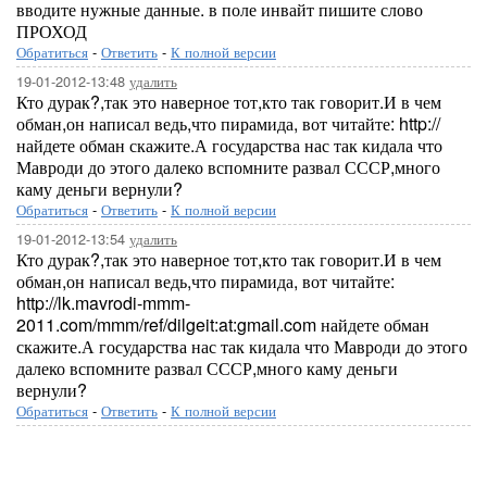
вводите нужные данные. в поле инвайт пишите слово
ПРОХОД
Обратиться
-
Ответить
-
К полной версии
19-01-2012-13:48
удалить
Кто дурак?,так это наверное тот,кто так говорит.И в чем
обман,он написал ведь,что пирамида, вот читайте: http://
найдете обман скажите.А государства нас так кидала что
Мавроди до этого далеко вспомните развал СССР,много
каму деньги вернули?
Обратиться
-
Ответить
-
К полной версии
19-01-2012-13:54
удалить
Кто дурак?,так это наверное тот,кто так говорит.И в чем
обман,он написал ведь,что пирамида, вот читайте:
http://lk.mavrodi-mmm-
2011.com/mmm/ref/dilgeit:at:gmail.com найдете обман
скажите.А государства нас так кидала что Мавроди до этого
далеко вспомните развал СССР,много каму деньги
вернули?
Обратиться
-
Ответить
-
К полной версии