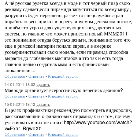
А чё русская рулетка всегда в моде и тот чёрный пиар свою
рекламу сделает,если пирамида запуститься по всему миру ,
разрушить будет нереально, разве что спецслужбы стран
поработаю,весь прикол в нерегулируемом денежном потоке,
причём это угроза для существующих государственных
систем, но главное что может принести новый МММ2011
это понимание откуда беруться деньги, понимание того что
еще в римской империи поняли евреи, а в америке
усовершенствовали свою модель, если пирамида способна
вырасти до глобальных масштабов а это так и есть тогда
главной целью создатель ммм и есть финансовый
апокалипсис...
Обратиться
-
Ответить
-
К полной версии
14-01-2011-18:02
удалить
Мавроди организует всероссийскую перепись дебилов?
Обратиться
-
Ответить
-
К полной версии
15-01-2011-18:12
удалить
В целях профилактики рекомендую посмотреть видеоролик,
рассказывающий о финансовых пирамидах и о том, почему
участвовать в них не стоит: http://www.youtube.com/watch?
v=Exar_RgwoX0
Обратиться
-
Ответить
-
К полной версии