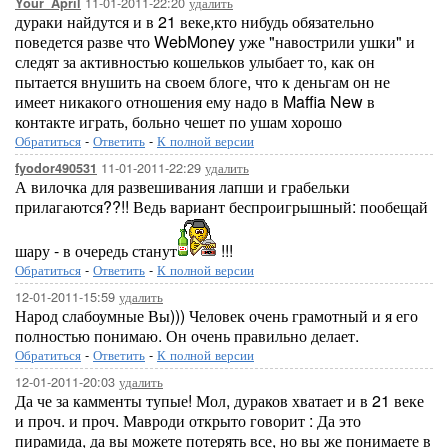
11-01-2011-22:20
удалить
Your_April
дураки найдутся и в 21 веке,кто нибудь обязательно
поведется разве что WebMoney уже "навострили ушки" и
следят за активностью кошельков улыбает то, как он
пытается внушить на своем блоге, что к деньгам он не
имеет никакого отношения ему надо в Maffia New в
контакте играть, больно чешет по ушам хорошо
Обратиться
-
Ответить
-
К полной версии
11-01-2011-22:29
удалить
fyodor490531
А вилочка для развешивания лапши и грабельки
прилагаются??!! Ведь вариант беспроигрышный: пообещай
шару - в очередь станут
!!!
Обратиться
-
Ответить
-
К полной версии
12-01-2011-15:59
удалить
Народ слабоумные Вы))) Человек очень грамотный и я его
полностью понимаю. Он очень правильно делает.
Обратиться
-
Ответить
-
К полной версии
12-01-2011-20:03
удалить
Да че за камменты тупые! Мол, дураков хватает и в 21 веке
и проч. и проч. Мавроди открыто говорит : Да это
пирамида, да вы можете потерять все, но вы же понимаете в