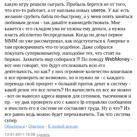
какую игру решили сыграть. Прибыль берется не от того,
что кто-то работает, а от наплыва новых useroв. У вас есть
желание срубить бабла по-быстрому, а у меня опять заняться
любимым делом - так давайте взаимодействовать. Мне
кажется с его складом ума не нужны ему деньги, а нужна
власть абсолютно беспредельная. Когда он делал первое
МММ он уже рассматривал, как подступиться к Америке и
там проворачивать что-то подобное. Даже собрался
покупать суперкомпьютер, наподобие тех, что стоят на
биржах. Захватить мир собирался !!! По поводу WebMoney -
вот они говорят, что будут отслеживать всю его
деятельность, но как? у них огромное количество кошельков
и все проверить не возможно, но и нужно ли - с каждого
перевода свой процент + большой приток денег в систему -
какой резон это все лочить? Но вычислить их все же можно
- вот он вывесил адреса ящиков для сотников, тысячников и
пр. - ну дык проверить кто с какого ip отправлял сообщения
и вчислить его в системе не составляет труда. Ну и что? Их
все равно ведь можно будет переназначить. Так что система
супер.
Обратиться
-
Ответить
-
К полной версии
13-01-2011-19:09
удалить