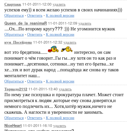
11-01-2011-12:00
удалить
Спартакк
успехов ему)) я всем желаю успехов в своих начинаниях)))
Обратиться
-
Ответить
-
К полной версии
11-01-2011-12:09
удалить
Queen_de_la_reanimaR
....Ох...По второму кругу??? :))) Не угомонится мужик
Обратиться
-
Ответить
-
К полной версии
11-01-2011-12:32
удалить
кум_Посейдона
вот это бредятина......
интересно, он сам
понимает о чём говорит..Гы гы...ну хотя он то как раз и
понимает...десятники, сотники...ну тип его братва...хе
хе...ээх и вот дурак народ ...попадёцца же снова ну таков
менталитет наш...
Обратиться
-
Ответить
-
К полной версии
11-01-2011-13:40
удалить
Торнадо2112
По нему уже психушка и прокуратура плачет. Может стоит
присмотреться к людям ,которые ему снова доверятся,и
немного подлечить их... Хотя,хитёр мужик,ничего не
скажешь. А наглости и уверенности не занимать.
Обратиться
-
Ответить
-
К полной версии
11-01-2011-16:10
удалить
NiceHeart
Интересно, кто-нибудь поведется?