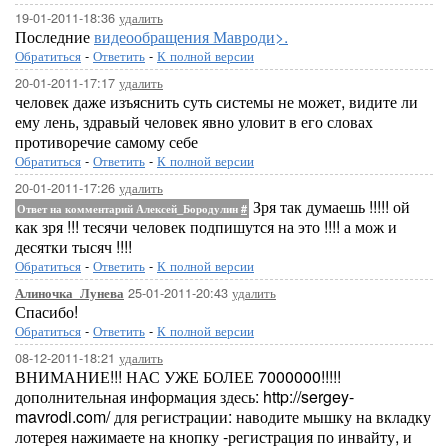
19-01-2011-18:36
удалить
Последние
видеообращения Мавроди>.
Обратиться
-
Ответить
-
К полной версии
20-01-2011-17:17
удалить
человек даже изъяснить суть системы не может, видите ли
ему лень, здравый человек явно уловит в его словах
противоречие самому себе
Обратиться
-
Ответить
-
К полной версии
20-01-2011-17:26
удалить
Зря так думаешь !!!!! ой
Ответ на комментарий Алексей_Бородулин
#
как зря !!! тесячи человек подпишутся на это !!!! а мож и
десятки тысяч !!!!
Обратиться
-
Ответить
-
К полной версии
25-01-2011-20:43
удалить
Алиночка_Лунева
Спасибо!
Обратиться
-
Ответить
-
К полной версии
08-12-2011-18:21
удалить
ВНИМАНИЕ!!! НАС УЖЕ БОЛЕЕ 7000000!!!!!
дополнительная информация здесь: http://sergey-
mavrodi.com/ для регистрации: наводите мышку на вкладку
лотерея нажимаете на кнопку -регистрация по инвайту, и