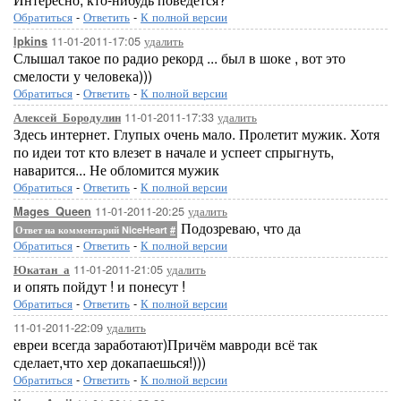
Обратиться
-
Ответить
-
К полной версии
11-01-2011-17:05
удалить
Ipkins
Слышал такое по радио рекорд ... был в шоке , вот это
смелости у человека)))
Обратиться
-
Ответить
-
К полной версии
11-01-2011-17:33
удалить
Алексей_Бородулин
Здесь интернет. Глупых очень мало. Пролетит мужик. Хотя
по идеи тот кто влезет в начале и успеет спрыгнуть,
наварится... Не обломится мужик
Обратиться
-
Ответить
-
К полной версии
11-01-2011-20:25
удалить
Mages_Queen
Подозреваю, что да
Ответ на комментарий NiceHeart
#
Обратиться
-
Ответить
-
К полной версии
11-01-2011-21:05
удалить
Юкатан_а
и опять пойдут ! и понесут !
Обратиться
-
Ответить
-
К полной версии
11-01-2011-22:09
удалить
евреи всегда заработают)Причём мавроди всё так
сделает,что хер докапаешься!)))
Обратиться
-
Ответить
-
К полной версии