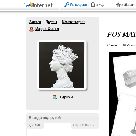
Регистрация
Вход
Рейтинги
Записи
Друзья
Комментарии
Mages Queen
POS МА
Пятница, 18 Февра
В друзья
Всегда под рукой
-
Удалить
К приложению
.