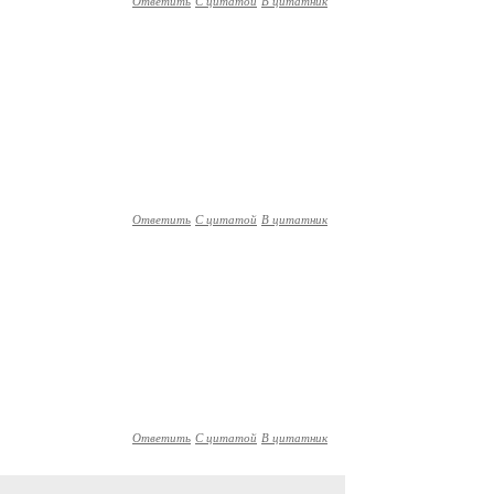
Ответить
С цитатой
В цитатник
Ответить
С цитатой
В цитатник
Ответить
С цитатой
В цитатник