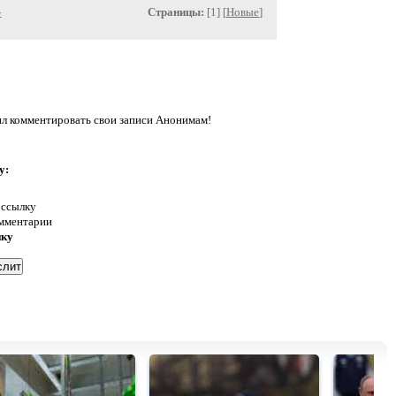
»
Страницы:
[1] [
Новые
]
л комментировать свои записи Анонимам!
у:
 ссылку
омментарии
нку