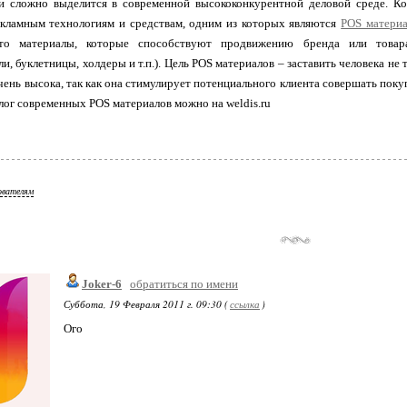
 сложно выделится в современной высококонкурентной деловой среде. Ко
кламным технологиям и средствам, одним из которых являются
POS матери
о материалы, которые способствуют продвижению бренда или товар
и, буклетницы, холдеры и т.п.). Цель POS материалов – заставить человека не 
чень высока, так как она стимулирует потенциального клиента совершать поку
лог современных POS материалов можно на weldis.ru
ователям
Joker-6
обратиться по имени
Суббота, 19 Февраля 2011 г. 09:30 (
ссылка
)
Ого