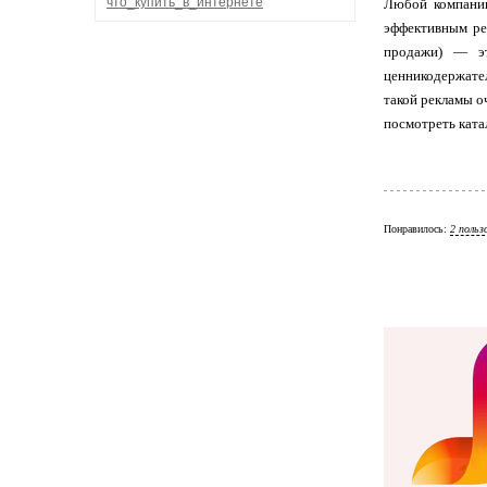
что_купить_в_интернете
Любой компании
эффективным ре
продажи) — эт
ценникодержател
такой рекламы о
посмотреть ката
Понравилось:
2 польз