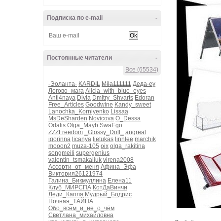
Подписка по e-mail
-
Постоянные читатели
-
Все (65534)
-Эоланта-
KARDIL
Mila111111
Деда-еу
Логово_мага
Alicia_with_blue_eyes
Anti4naya
Divia
Dmitry_Shvarts
Edoran
Free_Articles
Goodwine
Kandy_sweet
Lanochka_Korniyenko
Lissaa
MsDeSharden
Novicova
O_Dessa
Odalis
Olga_Mayb
SwaEgo
ZZZFreedom
_Glossy_Doll_
angreal
igorinna
licanya
lietukas
linnlee
marchik
mooon2
muza-105
oix
olga_rakitina
songmeili
supergenius
valentin_tsmakaliuk
virena2008
Ассорти_от_меня
Афина_Эфа
Виктория26121974
Галина_Бикмуллина
Елена11
Клуб_МИРСПА
КотДаВинчи
Леди_Капля
Мудрый_Бодрис
Ночная_ТАЙНА
Обо_всем_и_не_о_чём
Светлана_михайловна