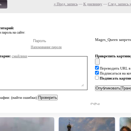
« Пред. запись
—
К дневнику
—
След. запись 
ь
ентарий:
 пароль на сайте:
Mages_Queen запрети
Напоминание пароля
тария:
смайлики
Прикрепить картинк
Переводить URL в
Подписаться на к
Подписать карти
рафии: (найти ошибки)