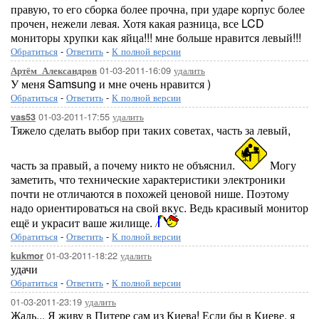
правую, то его сборка более прочна, при ударе корпус более
прочен, нежели левая. Хотя какая разница, все LCD
мониторы хрупки как яйца!!! мне больше нравится левый!!!
Обратиться
-
Ответить
-
К полной версии
01-03-2011-16:09
удалить
Артём_Александров
У меня Samsung и мне очень нравится )
Обратиться
-
Ответить
-
К полной версии
01-03-2011-17:55
удалить
vas53
Тяжело сделать выбор при таких советах, часть за левый,
часть за правый, а почему никто не объяснил.
Могу
заметить, что технические характеристики электроники
почти не отличаются в похожей ценовой нише. Поэтому
надо ориентироваться на свой вкус. Ведь красивый монитор
ещё и украсит ваше жилище.
Обратиться
-
Ответить
-
К полной версии
01-03-2011-18:22
удалить
kukmor
удачи
Обратиться
-
Ответить
-
К полной версии
01-03-2011-23:19
удалить
Жаль... Я живу в Питере сам из Киева! Если бы в Киеве, я