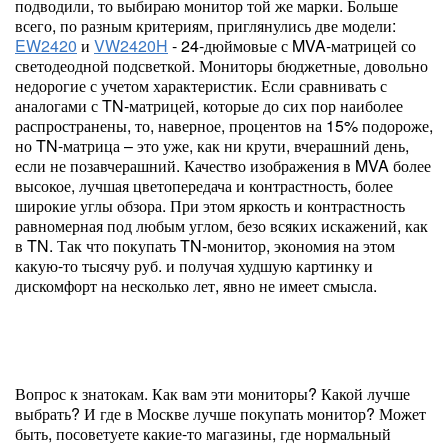
подводили, то выбираю монитор той же марки. Больше
всего, по разным критериям, приглянулись две модели:
EW2420
и
VW2420H
- 24-дюймовые с MVA-матрицей со
светодеодной подсветкой. Мониторы бюджетные, довольно
недорогие с учетом характеристик. Если сравнивать с
аналогами с TN-матрицей, которые до сих пор наиболее
распространены, то, наверное, процентов на 15% подороже,
но TN-матрица – это уже, как ни крути, вчерашний день,
если не позавчерашний. Качество изображения в MVA более
высокое, лучшая цветопередача и контрастность, более
широкие углы обзора. При этом яркость и контрастность
равномерная под любым углом, безо всяких искажений, как
в TN. Так что покупать TN-монитор, экономия на этом
какую-то тысячу руб. и получая худшую картинку и
дискомфорт на несколько лет, явно не имеет смысла.
Вопрос к знатокам. Как вам эти мониторы? Какой лучше
выбрать? И где в Москве лучше покупать монитор? Может
быть, посоветуете какие-то магазины, где нормальный