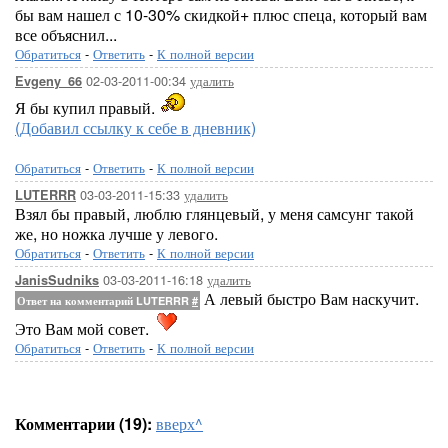
бы вам нашел с 10-30% скидкой+ плюс спеца, который вам
все объяснил...
Обратиться
-
Ответить
-
К полной версии
02-03-2011-00:34
удалить
Evgeny_66
Я бы купил правый.
(Добавил ссылку к себе в дневник)
Обратиться
-
Ответить
-
К полной версии
03-03-2011-15:33
удалить
LUTERRR
Взял бы правый, люблю глянцевый, у меня самсунг такой
же, но ножка лучше у левого.
Обратиться
-
Ответить
-
К полной версии
03-03-2011-16:18
удалить
JanisSudniks
А левый быстро Вам наскучит.
Ответ на комментарий LUTERRR
#
Это Вам мой совет.
Обратиться
-
Ответить
-
К полной версии
Комментарии (19):
вверх^