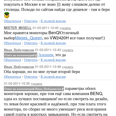
покупать в Москве я не знаю ))) живу слишком далеко от
столицы. Походи по сайтам найди где дешевле - там и бери
Обратиться
-
Ответить
-
К полной версии
01-03-2011-13:40
удалить
MISTER_MIGELL
Мне нравятся мониторы BenQ!Отличный
выбор
Mages_Queen
, но VW2420H все-таки получше!:)
Обратиться
-
Ответить
-
К полной версии
01-03-2011-13:43
удалить
Иван_Победоносов
Аноним
, это да
Ответ на комментарий
#
Обратиться
-
Ответить
-
К полной версии
01-03-2011-13:48
удалить
Иван_Победоносов
Оба хороши, но по мне лучше второй бери
Обратиться
-
Ответить
-
К полной версии
01-03-2011-15:35
удалить
параметры обоих
Ответ на комментарий Иван_Победоносов
#
мониторов хороши, при том ещё сама компания BENQ,
одна из лучших поставщиков! но если смотреть на дизайн,
то левая более красивей и надёжней, при том плата этого
монитора, по сборке не много уменшает риск возгорания
самой платы в коротких замыканиях. Но если смотреть на