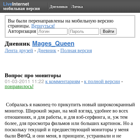
Live
Internet
Дневники
Личка
мобильная версия
Вы были перенаправлены на мобильную версию
страницы.
Вернуться!
Авторизация
Дневник
Mages_Queen
Лента друзей
-
Дневник
-
Полная версия
Вопрос про мониторы
01-03-2011 11:22
к комментариям
-
к полной версии
-
понравилось!
Собралась я наконец-то прикупить новый широкоэкранный
монитор. Широкий экран, на мой взгляд, удобнее во всех
отношениях, и для работы, и для вэб-серфинга, и, уж тем
более, для просмотра фильмов или больших картинок. Но а
поскольку текущий и предшествующий мониторы у меня
были BenQ, и они меня, в принципе, устраивали и не