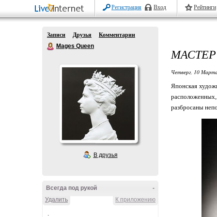
Регистрация
Вход
Рейтинги
Записи
Друзья
Комментарии
Mages Queen
МАСТЕР
Четверг, 10 Марта
Японская худож
расположенных,
разбросаны непо
В друзья
Всегда под рукой
-
Удалить
К приложению
.