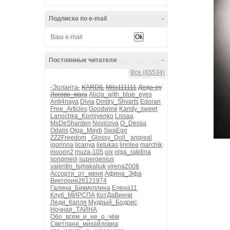
Подписка по e-mail
-
Постоянные читатели
-
Все (65534)
-Эоланта-
KARDIL
Mila111111
Деда-еу
Логово_мага
Alicia_with_blue_eyes
Anti4naya
Divia
Dmitry_Shvarts
Edoran
Free_Articles
Goodwine
Kandy_sweet
Lanochka_Korniyenko
Lissaa
MsDeSharden
Novicova
O_Dessa
Odalis
Olga_Mayb
SwaEgo
ZZZFreedom
_Glossy_Doll_
angreal
igorinna
licanya
lietukas
linnlee
marchik
mooon2
muza-105
oix
olga_rakitina
songmeili
supergenius
valentin_tsmakaliuk
virena2008
Ассорти_от_меня
Афина_Эфа
Виктория26121974
Галина_Бикмуллина
Елена11
Клуб_МИРСПА
КотДаВинчи
Леди_Капля
Мудрый_Бодрис
Ночная_ТАЙНА
Обо_всем_и_не_о_чём
Светлана_михайловна