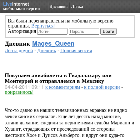
Live
Internet
Дневники
Личка
мобильная версия
Вы были перенаправлены на мобильную версию
страницы.
Вернуться!
Авторизация
Дневник
Mages_Queen
Лента друзей
-
Дневник
-
Полная версия
Покупаем авиабилеты в Гвадалахару или
Монтеррей и отправляемся в Мексику
04-04-2011 09:11
к комментариям
-
к полной версии
-
понравилось!
Что-то давно на наших телевизионных экранах не видно
мексиканских сериалов. Еще лет десять назад многие,
затаив дыхание, следили за перипетиями судьбы Марианн и
Хуанит, страдающих от преследований со стороны
жестоких Хосе и Луисов Альберто, и вдруг они куда-то