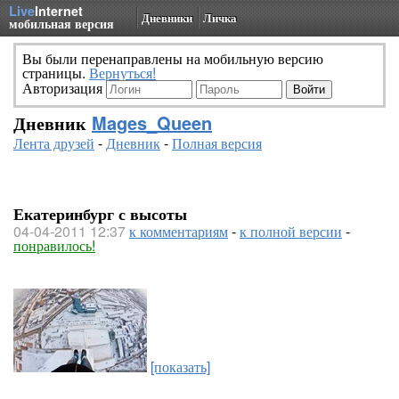
Live
Internet
Дневники
Личка
мобильная версия
Вы были перенаправлены на мобильную версию
страницы.
Вернуться!
Авторизация
Дневник
Mages_Queen
Лента друзей
-
Дневник
-
Полная версия
Екатеринбург с высоты
04-04-2011 12:37
к комментариям
-
к полной версии
-
понравилось!
[показать]