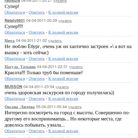
04-04-2011-20:27
удалить
radikufa
Супер!
Обратиться
-
Ответить
-
К полной версии
04-04-2011-20:29
удалить
Nataly9931
Супер!!!!
Обратиться
-
Ответить
-
К полной версии
04-04-2011-21:02
удалить
Нюсь
Не люблю Ёбург, очень уж он хаотично застроен =\ а вот на
вышку - хоть сейчас)
Обратиться
-
Ответить
-
К полной версии
04-04-2011-22:31
удалить
Нагула_Татьяна
Красота!!! Только труб бы поменьше!
Обратиться
-
Ответить
-
К полной версии
04-04-2011-23:54
удалить
MUSSON
очень здоровская экскурсия по городу получилась))
Обратиться
-
Ответить
-
К полной версии
05-04-2011-00:44
удалить
Оксана_Лютова
Интересно посмотреть на город с высоты. Совершенно по-
другому его воспринимаешь... Но некоторые места, где
довелось побывать, узнала...
Обратиться
-
Ответить
-
К полной версии