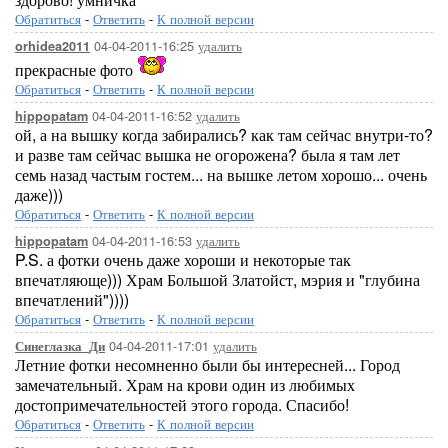
Обратиться
-
Ответить
-
К полной версии
04-04-2011-16:25
удалить
orhidea2011
прекрасные фото
Обратиться
-
Ответить
-
К полной версии
04-04-2011-16:52
удалить
hippopatam
ой, а на вышку когда забирались? как там сейчас внутри-то?
и разве там сейчас вышка не огорожена? была я там лет
семь назад частым гостем... на вышке летом хорошо... очень
даже)))
Обратиться
-
Ответить
-
К полной версии
04-04-2011-16:53
удалить
hippopatam
P.S. а фотки очень даже хороши и некоторые так
впечатляюще))) Храм Большой Златойст, мэрия и "глубина
впечатлений"))))
Обратиться
-
Ответить
-
К полной версии
04-04-2011-17:01
удалить
Синеглазка_Ди
Летние фотки несомненно были бы интересней... Город
замечательный. Храм на крови один из любимых
достопримечательностей этого города. Спасибо!
Обратиться
-
Ответить
-
К полной версии