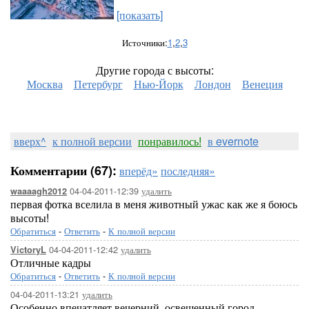
[показать]
Источники:
1
,
2
,
3
Другие города с высоты:
Москва
Петербург
Нью-Йорк
Лондон
Венеция
вверх^
к полной версии
понравилось!
в evernote
Комментарии (67):
вперёд»
последняя»
04-04-2011-12:39
удалить
waaaagh2012
первая фотка вселила в меня животный ужас как же я боюсь
высоты!
Обратиться
-
Ответить
-
К полной версии
04-04-2011-12:42
удалить
VictoryL
Отличные кадры
Обратиться
-
Ответить
-
К полной версии
04-04-2011-13:21
удалить
Особенно впечатляет вечерний, освещенный город.