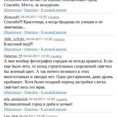
Спасибо, Мэгги, за экскурсию.
Обратиться
-
Ответить
-
К полной версии
04-04-2011-13:22
удалить
Женька81
Спасибо!!! Красотища, а когда бродишь по улицам и не
замечаешь...
Обратиться
-
Ответить
-
К полной версии
04-04-2011-13:30
удалить
ДИК_АЛЕКС
Классный вид!!!
Обратиться
-
Ответить
-
К полной версии
04-04-2011-13:30
удалить
Valeriya_77
А мне вообще фотографии городов не всегда нравятся. Если
еще было лето, то холод строительных сооружений смягчил
бы зеленый цвет. А так ничего великого в этих
многоэтажках и заводах нет. Одна дисгармония, даже дрожь
пробивает. Хотя более поздний период застройки слегка
смягчает весь это мрак.
Обратиться
-
Ответить
-
К полной версии
04-04-2011-13:56
удалить
alla_senkevich
Великолепный город и днём и ночью!
Обратиться
-
Ответить
-
К полной версии
04-04-2011-13:56
удалить
Lev_igra