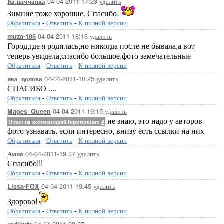
04-04-2011-17:23
удалить
Колымчанка
Зимние тоже хорошие. Спасибо.
Обратиться
-
Ответить
-
К полной версии
04-04-2011-18:16
удалить
muza-105
Город,где я родилась,но никогда после не бывала,а вот
теперь увидела,спасибо большое,фото замечательные
Обратиться
-
Ответить
-
К полной версии
04-04-2011-18:25
удалить
ива_цолова
СПАСИБО ....
Обратиться
-
Ответить
-
К полной версии
04-04-2011-19:15
удалить
Mages_Queen
не знаю, это надо у авторов
Ответ на комментарий hippopatam
#
фото узнавать. если интересно, внизу есть ссылки на них
Обратиться
-
Ответить
-
К полной версии
04-04-2011-19:37
удалить
Амиа
Спасибо!!!
Обратиться
-
Ответить
-
К полной версии
04-04-2011-19:45
удалить
Lissa-FOX
Здорово!
Обратиться
-
Ответить
-
К полной версии