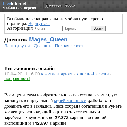
Live
Internet
Дневники
Личка
мобильная версия
Вы были перенаправлены на мобильную версию
страницы.
Вернуться!
Авторизация
Дневник
Mages_Queen
Лента друзей
-
Дневник
-
Полная версия
Вся живопись онлайн
10-04-2011 16:00
к комментариям
-
к полной версии
-
понравилось!
Всем ценителям изобразительного искусства рекомендую
заглянуть в виртуальный
музей живописи
gallerix.ru и
добавить его в закладки. Здесь собрана богатейшая в Рунете
коллекция репродукций картин отечественных и
зарубежных художников (27.872 картин в основной
экспозиции и 142.897 в архиве