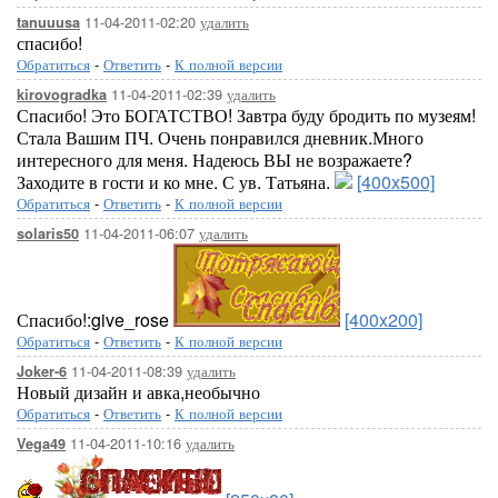
11-04-2011-02:20
удалить
tanuuusa
спасибо!
Обратиться
-
Ответить
-
К полной версии
11-04-2011-02:39
удалить
kirovogradka
Спасибо! Это БОГАТСТВО! Завтра буду бродить по музеям!
Стала Вашим ПЧ. Очень понравился дневник.Много
интересного для меня. Надеюсь ВЫ не возражаете?
Заходите в гости и ко мне. С ув. Татьяна.
[400x500]
Обратиться
-
Ответить
-
К полной версии
11-04-2011-06:07
удалить
solaris50
Спасибо!:give_rose
[400x200]
Обратиться
-
Ответить
-
К полной версии
11-04-2011-08:39
удалить
Joker-6
Новый дизайн и авка,необычно
Обратиться
-
Ответить
-
К полной версии
11-04-2011-10:16
удалить
Vega49