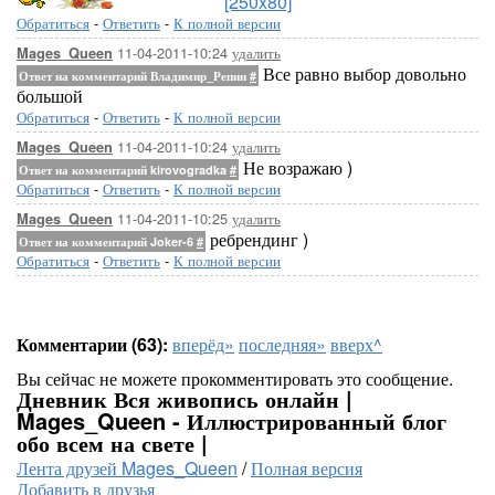
[250x80]
Обратиться
-
Ответить
-
К полной версии
11-04-2011-10:24
удалить
Mages_Queen
Все равно выбор довольно
Ответ на комментарий Владимир_Репин
#
большой
Обратиться
-
Ответить
-
К полной версии
11-04-2011-10:24
удалить
Mages_Queen
Не возражаю )
Ответ на комментарий kirovogradka
#
Обратиться
-
Ответить
-
К полной версии
11-04-2011-10:25
удалить
Mages_Queen
ребрендинг )
Ответ на комментарий Joker-6
#
Обратиться
-
Ответить
-
К полной версии
Комментарии (63):
вперёд»
последняя»
вверх^
Вы сейчас не можете прокомментировать это сообщение.
Дневник Вся живопись онлайн |
Mages_Queen - Иллюстрированный блог
обо всем на свете |
Лента друзей Mages_Queen
/
Полная версия
Добавить в друзья