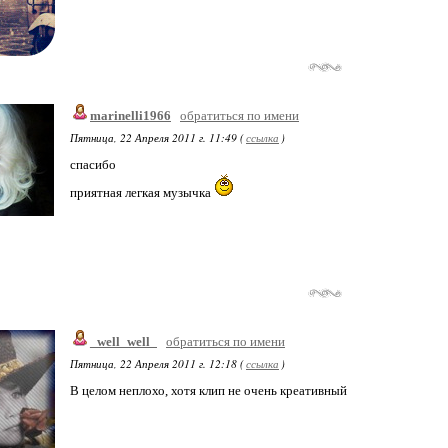
marinelli1966
обратиться по имени
Пятница, 22 Апреля 2011 г. 11:49 (
ссылка
)
спасибо
приятная легкая музычка
_well_well_
обратиться по имени
Пятница, 22 Апреля 2011 г. 12:18 (
ссылка
)
В целом неплохо, хотя клип не очень креативный