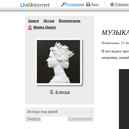
Регистрация
Вход
Рейтинги
Записи
Друзья
Комментарии
Mages Queen
МУЗЫКА
Понедельник, 25 Ап
В последнее вре
например, новый
В друзья
Всегда под рукой
-
Удалить
К приложению
.