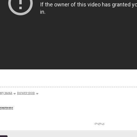
музыка
power-pop
зователям