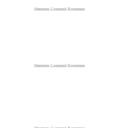
Ответить
С цитатой
В цитатник
Ответить
С цитатой
В цитатник
Ответить
С цитатой
В цитатник