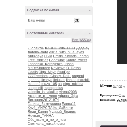
Подписка по e-mail
-
Постоянные читатели
-
Все (65534)
-Эоланта-
KARDIL
Mila111111
Деда-еу
Логово_мага
Alicia_with_blue_eyes
Anti4naya
Divia
Dmitry_Shvarts
Edoran
Free_Articles
Goodwine
Kandy_sweet
Lanochka_Korniyenko
Lissaa
MsDeSharden
Novicova
O_Dessa
Odalis
Olga_Mayb
SwaEgo
ZZZFreedom
_Glossy_Doll_
angreal
igorinna
licanya
lietukas
linnlee
marchik
mooon2
muza-105
oix
olga_rakitina
Метки:
видео
songmeili
supergenius
valentin_tsmakaliuk
virena2008
Процитировано
7 раз
Ассорти_от_меня
Афина_Эфа
Виктория26121974
Понравилось:
22 поль
Галина_Бикмуллина
Елена11
Клуб_МИРСПА
КотДаВинчи
Леди_Капля
Мудрый_Бодрис
Ночная_ТАЙНА
Обо_всем_и_не_о_чём
Светлана_михайловна