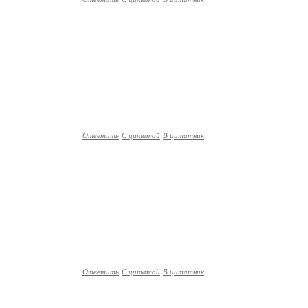
Ответить
С цитатой
В цитатник
Ответить
С цитатой
В цитатник