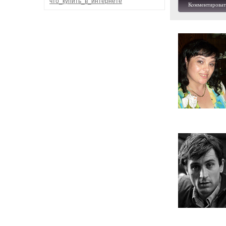
что_купить_в_интернете
Комментироват