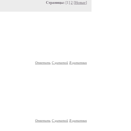
Страницы:
[1]
2
[
Новые
]
Ответить
С цитатой
В цитатник
Ответить
С цитатой
В цитатник